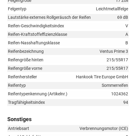
Felgengröße
17 Zoll
Felgentyp
Leichtmetallfelge
Lautstärke externes Rollgeräusch der Reifen
69 dB
Reifen-Geschwindigkeitsindex
V
Reifen-Kraftstoffeffizienzklasse
A
Reifen-Nasshaftungsklasse
B
Reifenbezeichnung
Ventus Prime 3
Reifengröße hinten
215/55R17
Reifengröße vorne
215/55R17
Reifenhersteller
Hankook Tire Europe GmbH
Reifentyp
Sommerreifen
Reifentypenkennung (Artikelnr.)
1024362
Tragfähigkeitsindex
94
Sonstiges
Antriebsart
Verbrennungsmotor (ICE)