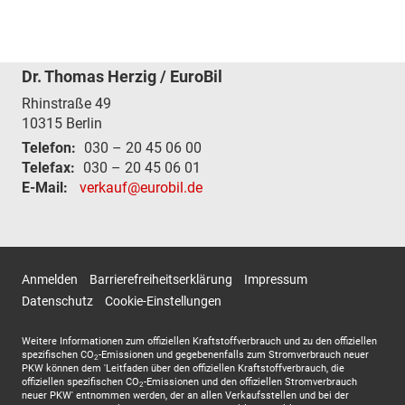
Dr. Thomas Herzig / EuroBil
Rhinstraße 49
10315
Berlin
Telefon:
030 – 20 45 06 00
Telefax:
030 – 20 45 06 01
E-Mail:
verkauf@eurobil.de
Anmelden
Barrierefreiheitserklärung
Impressum
Datenschutz
Cookie-Einstellungen
Weitere Informationen zum offiziellen Kraftstoffverbrauch und zu den offiziellen
spezifischen CO
-Emissionen und gegebenenfalls zum Stromverbrauch neuer
2
PKW können dem 'Leitfaden über den offiziellen Kraftstoffverbrauch, die
offiziellen spezifischen CO
-Emissionen und den offiziellen Stromverbrauch
2
neuer PKW' entnommen werden, der an allen Verkaufsstellen und bei der