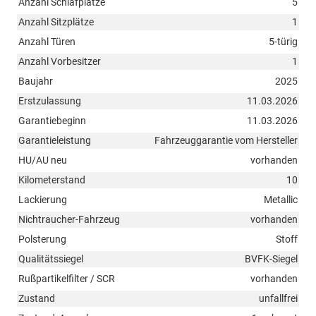
Anzahl Schlafplätze
5
Anzahl Sitzplätze
1
Anzahl Türen
5-türig
Anzahl Vorbesitzer
1
Baujahr
2025
Erstzulassung
11.03.2026
Garantiebeginn
11.03.2026
Garantieleistung
Fahrzeuggarantie vom Hersteller
HU/AU neu
vorhanden
Kilometerstand
10
Lackierung
Metallic
Nichtraucher-Fahrzeug
vorhanden
Polsterung
Stoff
Qualitätssiegel
BVFK-Siegel
Rußpartikelfilter / SCR
vorhanden
Zustand
unfallfrei