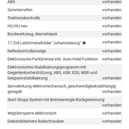
ABS
vorhanden
Sommerreifen
vorhanden
Traktionskontrolle
vorhanden
HU/AU neu
vorhanden
Bordwerkzeug, Warndreieck
vorhanden
Reifen
vorhanden
17 Zoll Leichtmetallräder "Johannesburg"
215/55
Reifenkontrollanzeige
vorhanden
R
17,
Elektronische Parkbremse inkl. Auto-Hold-Funktion
vorhanden
rollwiderstandsoptimier
Elektronisches Stabilisierungsprogramm mit
Gegenlenkunterstützung, ABS, ASR, EDS, MSR und
Gespannstabilisierung
vorhanden
Servolenkung elektromechanisch, geschwindigkeitsabhängig
geregelt
vorhanden
Start-Stopp-System mit Bremsenergie-Rückgewinnung
vorhanden
Wegfahrsperre elektronisch
vorhanden
Diebstahlsichere Radschrauben
vorhanden