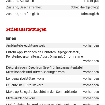
Zustand, Aussehen
1, sehr gut
Zustand, Beschaffenheit
Scheckheftgepflegt
Zustand, Fahrfähigkeit
fahrtauglich
Serienausstattungen
Innen
Ambientebeleuchtung weiß
vorhanden
Chrom-Applikationen an Lichtdreh-, Spiegeleinstell-,
Fensterheberschaltern; Ausströmer mit Chromrahmen
vorhanden
Dekoreinlagen "Deep Iron Grey" für Instrumententafel,
Mittelkonsole und Türverkleidungen vorn
vorhanden
Lendenwirbelstützen vorn
vorhanden
Leuchte im Fußraum vorn
vorhanden
Make-up-Spiegel beleuchtet in den Sonnenblenden
vorhanden
Mittelarmlehne vorn
vorhanden
Multifunktionslenkrad in Leder mit Schaltwippen
vorhanden