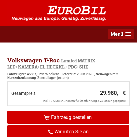
Menü
Volkswagen T-Roc
Limited MATRIX
LED+KAMERA+EL.HECKKL.+PDC+SHZ
Fahrzeugnr.
:
45887
, unverbindliche Lieferzeit:
23.08.2026
,
Neuwagen mit
Kurzzeitzulassung
, Zentrallager (extern)
29.980,– €
Gesamtpreis
incl. 19% MwSt., Kosten für Überführung & Zulassungspapiere
Fahrzeug bestellen
Wir rufen Sie an