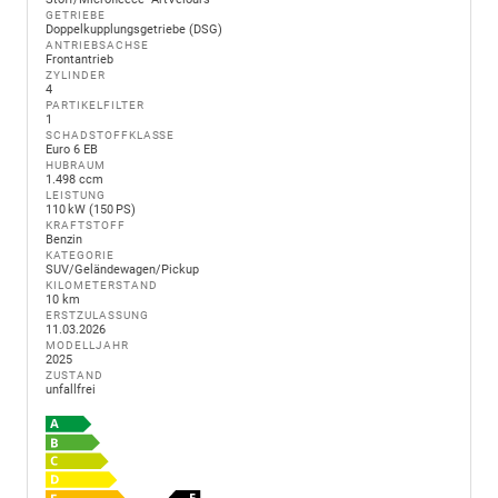
GETRIEBE
Doppelkupplungsgetriebe (DSG)
ANTRIEBSACHSE
Frontantrieb
ZYLINDER
4
PARTIKELFILTER
1
SCHADSTOFFKLASSE
Euro 6 EB
HUBRAUM
1.498 ccm
LEISTUNG
110 kW (150 PS)
KRAFTSTOFF
Benzin
KATEGORIE
SUV/Geländewagen/Pickup
KILOMETERSTAND
10 km
ERSTZULASSUNG
11.03.2026
MODELLJAHR
2025
ZUSTAND
unfallfrei