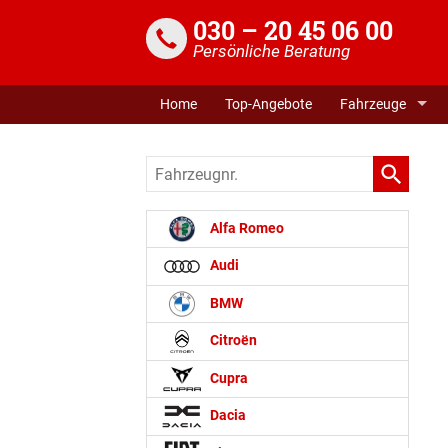
030 – 20 45 06 00
Persönliche Beratung
Home
Top-Angebote
Fahrzeuge
Fahrzeugnr.
Alfa Romeo
Audi
BMW
Citroën
Cupra
Dacia