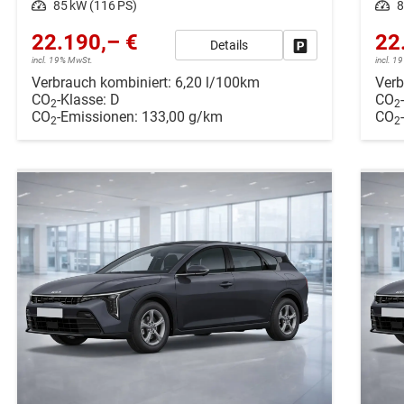
Leistung
85 kW (116 PS)
Leistung
8
22.190,– €
22
Details
Drucken, parken ode
incl. 19% MwSt.
incl. 
Verbrauch kombiniert:
6,20 l/100km
Verb
CO
-Klasse:
D
CO
2
2
CO
-Emissionen:
133,00 g/km
CO
2
2