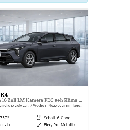
 K4
Spin 16 Zoll LM Kamera PDC v+h Klima SHZ v
indliche Lieferzeit:
7 Wochen
Neuwagen mit Tageszulassung
47572
Getriebe
Schalt. 6-Gang
enzin
Außenfarbe
Fiery Rot Metallic