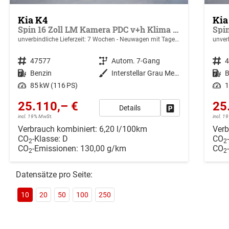
Kia K4
Kia
Spin 16 Zoll LM Kamera PDC v+h Klima SHZ v
unverbindliche Lieferzeit:
7 Wochen
Neuwagen mit Tageszulassung
unverb
Fahrzeugnr.
47577
Getriebe
Autom. 7-Gang
Fahrzeugnr.
Kraftstoff
Benzin
Außenfarbe
Interstellar Grau Metallic
Kraftstoff
B
Leistung
85 kW (116 PS)
Leistung
1
25.110,– €
25
Details
Drucken, parken ode
incl. 19% MwSt.
incl. 
Verbrauch kombiniert:
6,20 l/100km
Verb
CO
-Klasse:
D
CO
2
2
CO
-Emissionen:
130,00 g/km
CO
2
2
Datensätze pro Seite:
10
20
50
100
250