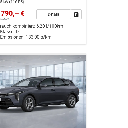
5 kW (116 PS)
.790,– €
Details
r vergleichen
Drucken, parken oder vergleiche
19% MwSt.
rauch kombiniert:
6,20 l/100km
-Klasse:
D
-Emissionen:
133,00 g/km