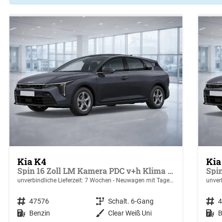
Kia K4
Kia
Spin 16 Zoll LM Kamera PDC v+h Klima SHZ v
unverbindliche Lieferzeit:
7 Wochen
Neuwagen mit Tageszulassung
unverb
Fahrzeugnr.
47576
Getriebe
Schalt. 6-Gang
Fahrzeugnr.
Kraftstoff
Benzin
Außenfarbe
Clear Weiß Uni
Kraftstoff
B