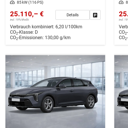
Leistung
85 kW (116 PS)
Leistung
8
25.110,– €
25
Details
Drucken, parken ode
incl. 19% MwSt.
incl. 
Verbrauch kombiniert:
6,20 l/100km
Verb
CO
-Klasse:
D
CO
2
2
CO
-Emissionen:
130,00 g/km
CO
2
2