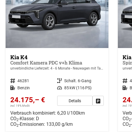
Kia K4
Kia
Comfort Kamera PDC v+h Klima
unverbindliche Lieferzeit: 4 - 6 Monate
Neuwagen mit Tageszulassung
unver
Fahrzeugnr.
46281
Getriebe
Schalt. 6-Gang
Fahrzeugnr.
Kraftstoff
Benzin
Leistung
85 kW (116 PS)
Kraftstoff
B
24.175,– €
24
Details
Drucken, parken ode
incl. 19% MwSt.
incl. 
Verbrauch kombiniert:
6,20 l/100km
Verb
CO
-Klasse:
D
CO
2
2
CO
-Emissionen:
133,00 g/km
CO
2
2