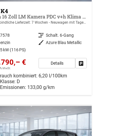
 K4
Spin 16 Zoll LM Kamera PDC v+h Klima SHZ v
indliche Lieferzeit:
7 Wochen
Neuwagen mit Tageszulassung
47578
Getriebe
Schalt. 6-Gang
enzin
Außenfarbe
Azure Blau Metallic
5 kW (116 PS)
.790,– €
Details
r vergleichen
Drucken, parken oder vergleiche
19% MwSt.
rauch kombiniert:
6,20 l/100km
-Klasse:
D
-Emissionen:
133,00 g/km