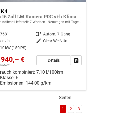
 K4
Spin 16 Zoll LM Kamera PDC v+h Klima SHZ v
indliche Lieferzeit:
7 Wochen
Neuwagen mit Tageszulassung
47581
Getriebe
Autom. 7-Gang
enzin
Außenfarbe
Clear Weiß Uni
10 kW (150 PS)
.940,– €
Details
r vergleichen
Drucken, parken oder vergleiche
19% MwSt.
rauch kombiniert:
7,10 l/100km
-Klasse:
E
-Emissionen:
144,00 g/km
Seiten:
1
2
3