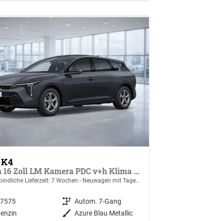
 K4
Spin 16 Zoll LM Kamera PDC v+h Klima SHZ v
indliche Lieferzeit:
7 Wochen
Neuwagen mit Tageszulassung
47575
Getriebe
Autom. 7-Gang
enzin
Außenfarbe
Azure Blau Metallic