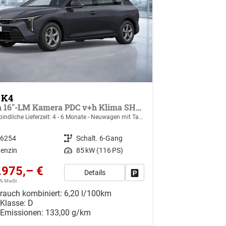
 K4
Spin 16"-LM Kamera PDC v+h Klima SHZ v
bindliche Lieferzeit: 4 - 6 Monate
Neuwagen mit Tageszulassung
46254
Getriebe
Schalt. 6-Gang
enzin
Leistung
85 kW (116 PS)
.975,– €
Details
r vergleichen
Drucken, parken oder vergleiche
19% MwSt.
rauch kombiniert:
6,20 l/100km
-Klasse:
D
-Emissionen:
133,00 g/km