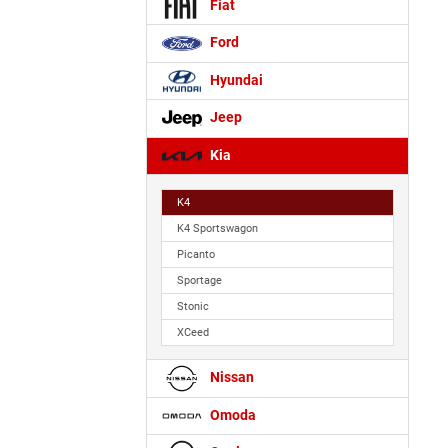
Fiat
Ford
Hyundai
Jeep
Kia
K4
K4 Sportswagon
Picanto
Sportage
Stonic
XCeed
Nissan
Omoda