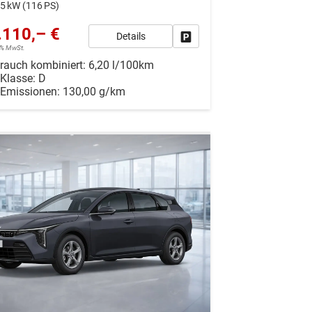
5 kW (116 PS)
.110,– €
Details
r vergleichen
Drucken, parken oder vergleiche
19% MwSt.
rauch kombiniert:
6,20 l/100km
-Klasse:
D
-Emissionen:
130,00 g/km