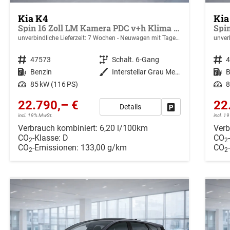
Kia K4
Kia
Spin 16 Zoll LM Kamera PDC v+h Klima SHZ v
unverbindliche Lieferzeit:
7 Wochen
Neuwagen mit Tageszulassung
unverb
Fahrzeugnr.
47573
Getriebe
Schalt. 6-Gang
Fahrzeugnr.
Kraftstoff
Benzin
Außenfarbe
Interstellar Grau Metallic
Kraftstoff
B
Leistung
85 kW (116 PS)
Leistung
8
22.790,– €
22
Details
Drucken, parken ode
incl. 19% MwSt.
incl. 
Verbrauch kombiniert:
6,20 l/100km
Verb
CO
-Klasse:
D
CO
2
2
CO
-Emissionen:
133,00 g/km
CO
2
2