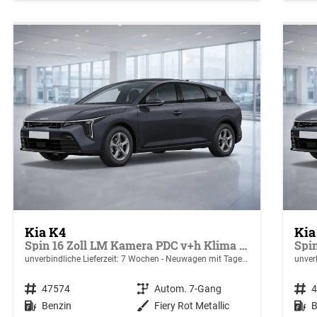
Kia K4
Kia
Spin 16 Zoll LM Kamera PDC v+h Klima SHZ v
unverbindliche Lieferzeit:
7 Wochen
Neuwagen mit Tageszulassung
unverb
Fahrzeugnr.
47574
Getriebe
Autom. 7-Gang
Fahrzeugnr.
Kraftstoff
Benzin
Außenfarbe
Fiery Rot Metallic
Kraftstoff
B