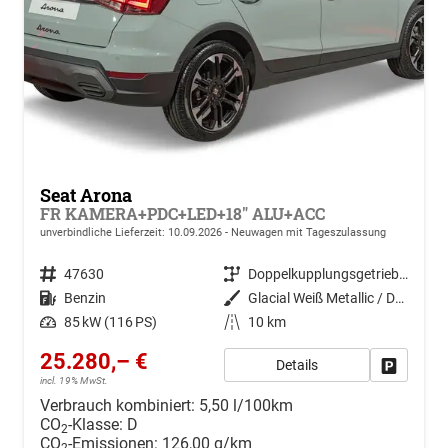
Seat Arona
FR KAMERA+PDC+LED+18" ALU+ACC
unverbindliche Lieferzeit:
10.09.2026
Neuwagen mit Tageszulassung
Fahrzeugnr.
47630
Getriebe
Doppelkupplungsgetriebe (DSG)
Kraftstoff
Benzin
Außenfarbe
Glacial Weiß Metallic / Dach: Midnight Schwarz Metallic
Leistung
85 kW (116 PS)
Kilometerstand
10 km
25.280,– €
Details
Drucken, 
incl. 19% MwSt.
Verbrauch kombiniert:
5,50 l/100km
CO
-Klasse:
D
2
CO
-Emissionen:
126,00 g/km