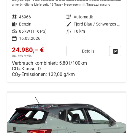
unverbindliche Lieferzeit:
18 Tage
Neuwagen mit Tageszulassung
Fahrzeugnr.
46966
Getriebe
Automatik
Kraftstoff
Benzin
Außenfarbe
Fjord Blau / Schwarzes Dach
Leistung
85 kW (116 PS)
Kilometerstand
10 km
16.03.2026
24.980,– €
Details
Drucken, 
incl. 19% MwSt.
Verbrauch kombiniert:
5,80 l/100km
CO
-Klasse:
D
2
CO
-Emissionen:
132,00 g/km
2