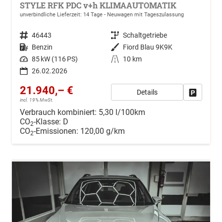
STYLE RFK PDC v+h KLIMAAUTOMATIK
unverbindliche Lieferzeit:
14 Tage
Neuwagen mit Tageszulassung
Fahrzeugnr.
46443
Getriebe
Schaltgetriebe
Kraftstoff
Benzin
Außenfarbe
Fiord Blau 9K9K
Leistung
85 kW (116 PS)
Kilometerstand
10 km
26.02.2026
21.940,– €
Details
Drucken, 
incl. 19% MwSt.
Verbrauch kombiniert:
5,30 l/100km
CO
-Klasse:
D
2
CO
-Emissionen:
120,00 g/km
2