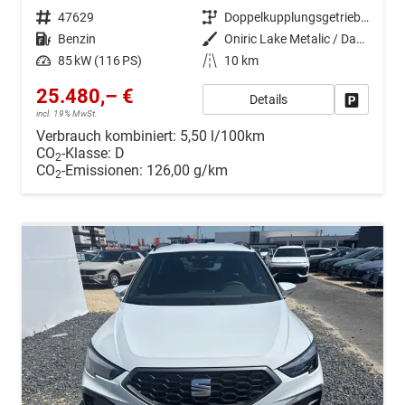
Fahrzeugnr.
47629
Getriebe
Doppelkupplungsgetriebe (DSG)
Kraftstoff
Benzin
Außenfarbe
Oniric Lake Metalic / Dach: Midnight Schwarz Metallic
Leistung
85 kW (116 PS)
Kilometerstand
10 km
25.480,– €
Details
Drucken, 
incl. 19% MwSt.
Verbrauch kombiniert:
5,50 l/100km
CO
-Klasse:
D
2
CO
-Emissionen:
126,00 g/km
2