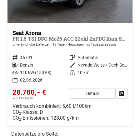
Seat Arona
FR 1.5 TSI DSG Mo26 ACC 2Zokl 2xPDC Kam SHZ Full Link
unverbindliche Lieferzeit:
18 Tage
Neuwagen mit Tageszulassung
Fahrzeugnr.
46791
Getriebe
Automatik
Kraftstoff
Benzin
Außenfarbe
Nevada Weiss / Dach Schwarz
Leistung
110 kW (150 PS)
Kilometerstand
10 km
02.06.2026
28.780,– €
Details
Drucken, 
incl. 19% MwSt.
Verbrauch kombiniert:
5,60 l/100km
CO
-Klasse:
D
2
CO
-Emissionen:
128,00 g/km
2
Datensätze pro Seite: