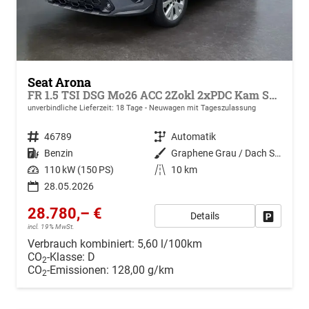
Seat Arona
FR 1.5 TSI DSG Mo26 ACC 2Zokl 2xPDC Kam SHZ Full Link
unverbindliche Lieferzeit:
18 Tage
Neuwagen mit Tageszulassung
Fahrzeugnr.
46789
Getriebe
Automatik
Kraftstoff
Benzin
Außenfarbe
Graphene Grau / Dach Schwarz
Leistung
110 kW (150 PS)
Kilometerstand
10 km
28.05.2026
28.780,– €
Details
Drucken, 
incl. 19% MwSt.
Verbrauch kombiniert:
5,60 l/100km
CO
-Klasse:
D
2
CO
-Emissionen:
128,00 g/km
2