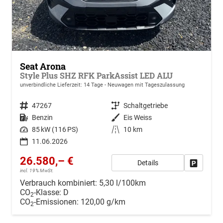
Seat Arona
Style Plus SHZ RFK ParkAssist LED ALU
unverbindliche Lieferzeit:
14 Tage
Neuwagen mit Tageszulassung
Fahrzeugnr.
47267
Getriebe
Schaltgetriebe
Kraftstoff
Benzin
Außenfarbe
Eis Weiss
Leistung
85 kW (116 PS)
Kilometerstand
10 km
11.06.2026
26.580,– €
Details
Drucken, 
incl. 19% MwSt.
Verbrauch kombiniert:
5,30 l/100km
CO
-Klasse:
D
2
CO
-Emissionen:
120,00 g/km
2