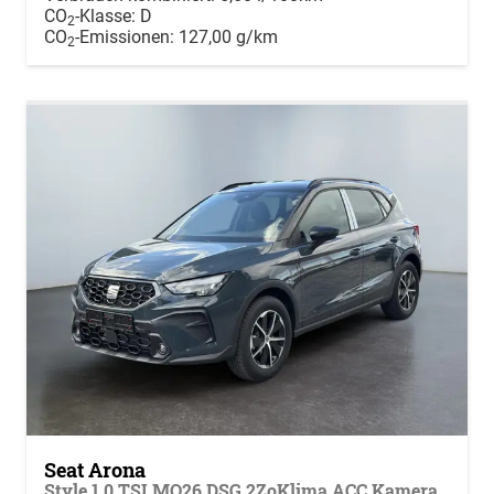
CO
-Klasse:
D
2
CO
-Emissionen:
127,00 g/km
2
Seat Arona
Style 1,0 TSI MO26 DSG 2ZoKlima ACC Kamera Sitzheizung Einparkhilfe Apple Car Play 5J Garantie