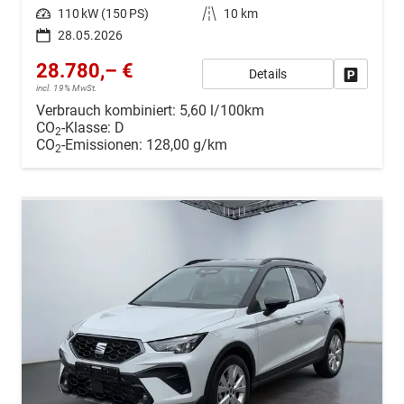
Leistung
110 kW (150 PS)
Kilometerstand
10 km
28.05.2026
28.780,– €
Details
Drucken, 
incl. 19% MwSt.
Verbrauch kombiniert:
5,60 l/100km
CO
-Klasse:
D
2
CO
-Emissionen:
128,00 g/km
2