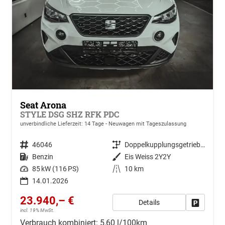
Seat Arona
STYLE DSG SHZ RFK PDC
unverbindliche Lieferzeit:
14 Tage
Neuwagen mit Tageszulassung
Fahrzeugnr.
46046
Getriebe
Doppelkupplungsgetriebe (DSG)
Kraftstoff
Benzin
Außenfarbe
Eis Weiss 2Y2Y
Leistung
85 kW (116 PS)
Kilometerstand
10 km
14.01.2026
23.940,– €
Details
Drucken, 
incl. 19% MwSt.
Verbrauch kombiniert:
5,60 l/100km