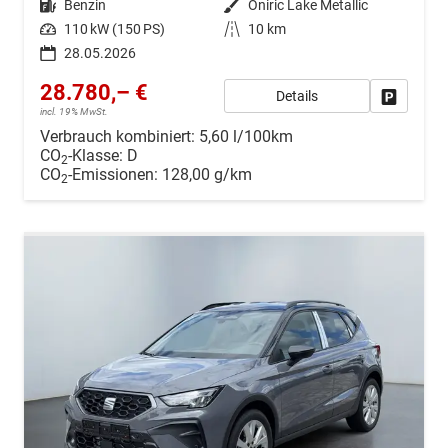
Kraftstoff
Benzin
Außenfarbe
Oniric Lake Metallic
Leistung
110 kW (150 PS)
Kilometerstand
10 km
28.05.2026
28.780,– €
Details
Drucken, 
incl. 19% MwSt.
Verbrauch kombiniert:
5,60 l/100km
CO
-Klasse:
D
2
CO
-Emissionen:
128,00 g/km
2