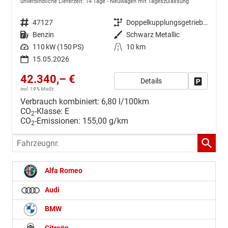
unverbindliche Lieferzeit:
14 Tage
Neuwagen mit Tageszulassung
Fahrzeugnr.
47127
Getriebe
Doppelkupplungsgetriebe (DSG)
Kraftstoff
Benzin
Außenfarbe
Schwarz Metallic
Leistung
110 kW (150 PS)
Kilometerstand
10 km
15.05.2026
42.340,– €
Details
Drucken, 
incl. 19% MwSt.
Verbrauch kombiniert:
6,80 l/100km
CO
-Klasse:
E
2
CO
-Emissionen:
155,00 g/km
2
Fahrzeugnr.
Alfa Romeo
Audi
BMW