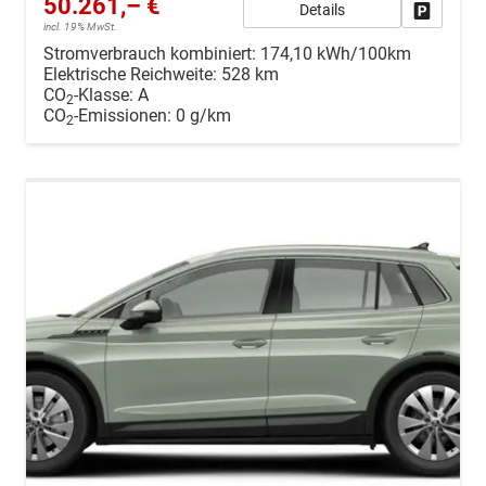
50.261,– €
Details
Drucken, 
incl. 19% MwSt.
Stromverbrauch kombiniert:
174,10 kWh/100km
Elektrische Reichweite:
528 km
CO
-Klasse:
A
2
CO
-Emissionen:
0 g/km
2