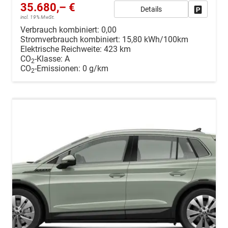
35.680,– €
Details
Drucken, 
incl. 19% MwSt.
Verbrauch kombiniert:
0,00
Stromverbrauch kombiniert:
15,80 kWh/100km
Elektrische Reichweite:
423 km
CO
-Klasse:
A
2
CO
-Emissionen:
0 g/km
2