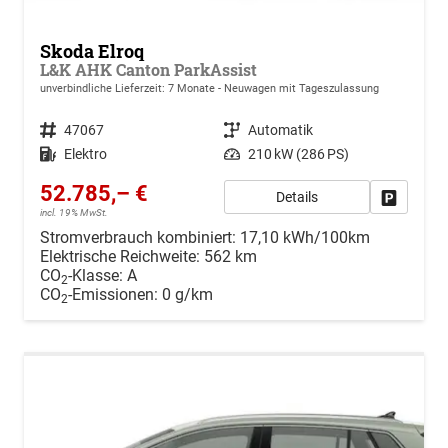
Skoda Elroq
L&K AHK Canton ParkAssist
unverbindliche Lieferzeit:
7 Monate
Neuwagen mit Tageszulassung
Fahrzeugnr.
47067
Getriebe
Automatik
Kraftstoff
Elektro
Leistung
210 kW (286 PS)
52.785,– €
Details
Drucken, 
incl. 19% MwSt.
Stromverbrauch kombiniert:
17,10 kWh/100km
Elektrische Reichweite:
562 km
CO
-Klasse:
A
2
CO
-Emissionen:
0 g/km
2