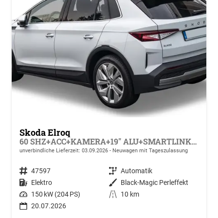
Skoda Elroq
60 SHZ+ACC+KAMERA+19" ALU+SMARTLINK+KLIMA+LED
unverbindliche Lieferzeit:
03.09.2026
Neuwagen mit Tageszulassung
Fahrzeugnr.
47597
Getriebe
Automatik
Kraftstoff
Elektro
Außenfarbe
Black-Magic Perleffekt
Leistung
150 kW (204 PS)
Kilometerstand
10 km
20.07.2026