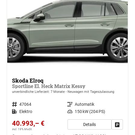
Skoda Elroq
Sportline El. Heck Matrix Kessy
unverbindliche Lieferzeit:
7 Monate
Neuwagen mit Tageszulassung
Fahrzeugnr.
47064
Getriebe
Automatik
Kraftstoff
Elektro
Leistung
150 kW (204 PS)
40.993,– €
Details
Drucken, 
incl. 19% MwSt.