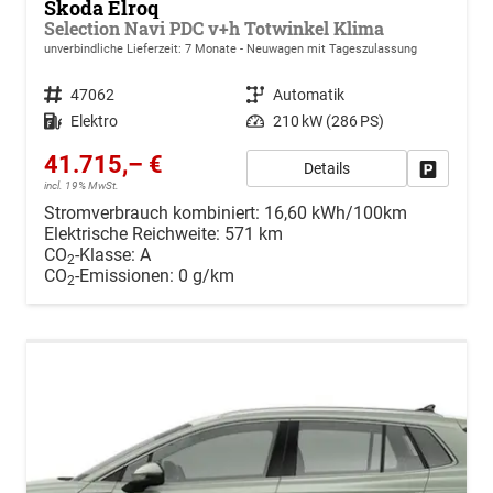
Skoda Elroq
Selection Navi PDC v+h Totwinkel Klima
unverbindliche Lieferzeit:
7 Monate
Neuwagen mit Tageszulassung
Fahrzeugnr.
47062
Getriebe
Automatik
Kraftstoff
Elektro
Leistung
210 kW (286 PS)
41.715,– €
Details
Drucken, 
incl. 19% MwSt.
Stromverbrauch kombiniert:
16,60 kWh/100km
Elektrische Reichweite:
571 km
CO
-Klasse:
A
2
CO
-Emissionen:
0 g/km
2