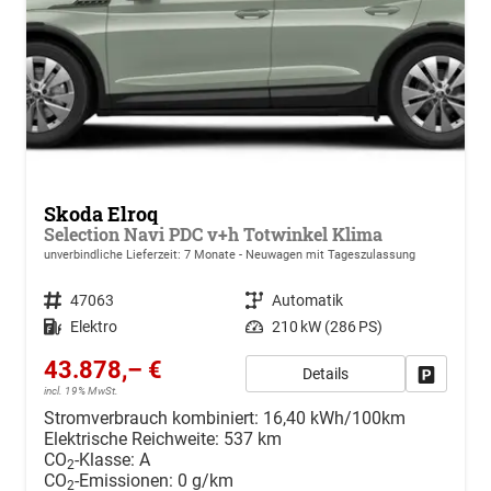
Skoda Elroq
Selection Navi PDC v+h Totwinkel Klima
unverbindliche Lieferzeit:
7 Monate
Neuwagen mit Tageszulassung
Fahrzeugnr.
47063
Getriebe
Automatik
Kraftstoff
Elektro
Leistung
210 kW (286 PS)
43.878,– €
Details
Drucken, 
incl. 19% MwSt.
Stromverbrauch kombiniert:
16,40 kWh/100km
Elektrische Reichweite:
537 km
CO
-Klasse:
A
2
CO
-Emissionen:
0 g/km
2