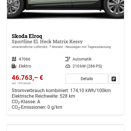
Skoda Elroq
Sportline El. Heck Matrix Kessy
unverbindliche Lieferzeit:
7 Monate
Neuwagen mit Tageszulassung
Fahrzeugnr.
47066
Getriebe
Automatik
Kraftstoff
Elektro
Leistung
210 kW (286 PS)
46.763,– €
Details
Drucken, 
incl. 19% MwSt.
Stromverbrauch kombiniert:
174,10 kWh/100km
Elektrische Reichweite:
528 km
CO
-Klasse:
A
2
CO
-Emissionen:
0 g/km
2