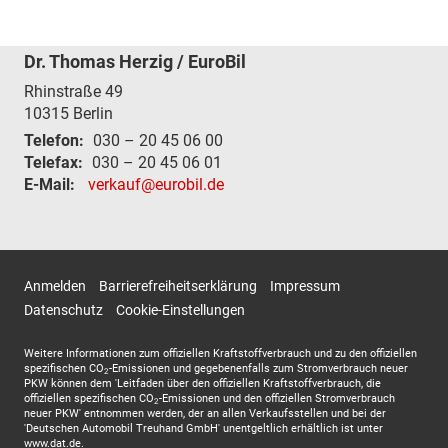
Dr. Thomas Herzig / EuroBil
Rhinstraße 49
10315
Berlin
Telefon:
030 – 20 45 06 00
Telefax:
030 – 20 45 06 01
E-Mail:
verkauf@eurobil.de
Anmelden
Barrierefreiheitserklärung
Impressum
Datenschutz
Cookie-Einstellungen
Weitere Informationen zum offiziellen Kraftstoffverbrauch und zu den offiziellen
spezifischen CO
-Emissionen und gegebenenfalls zum Stromverbrauch neuer
2
PKW können dem 'Leitfaden über den offiziellen Kraftstoffverbrauch, die
offiziellen spezifischen CO
-Emissionen und den offiziellen Stromverbrauch
2
neuer PKW' entnommen werden, der an allen Verkaufsstellen und bei der
'Deutschen Automobil Treuhand GmbH' unentgeltlich erhältlich ist unter
www.dat.de.