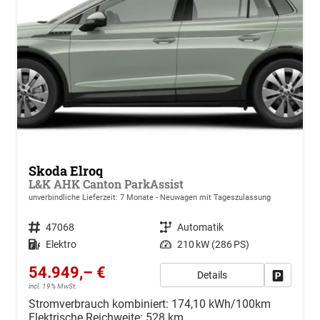
Skoda Elroq
L&K AHK Canton ParkAssist
unverbindliche Lieferzeit:
7 Monate
Neuwagen mit Tageszulassung
Fahrzeugnr.
47068
Getriebe
Automatik
Kraftstoff
Elektro
Leistung
210 kW (286 PS)
54.949,– €
Details
Drucken, 
incl. 19% MwSt.
Stromverbrauch kombiniert:
174,10 kWh/100km
Elektrische Reichweite:
528 km