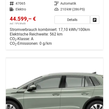
Fahrzeugnr.
47065
Getriebe
Automatik
Kraftstoff
Elektro
Leistung
210 kW (286 PS)
44.599,– €
Details
Drucken, 
incl. 19% MwSt.
Stromverbrauch kombiniert:
17,10 kWh/100km
Elektrische Reichweite:
562 km
CO
-Klasse:
A
2
CO
-Emissionen:
0 g/km
2