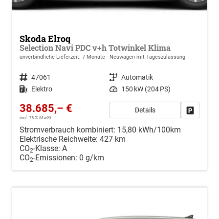
Skoda Elroq
Selection Navi PDC v+h Totwinkel Klima
unverbindliche Lieferzeit:
7 Monate
Neuwagen mit Tageszulassung
Fahrzeugnr.
47061
Getriebe
Automatik
Kraftstoff
Elektro
Leistung
150 kW (204 PS)
38.685,– €
Details
Drucken, 
incl. 19% MwSt.
Stromverbrauch kombiniert:
15,80 kWh/100km
Elektrische Reichweite:
427 km
CO
-Klasse:
A
2
CO
-Emissionen:
0 g/km
2