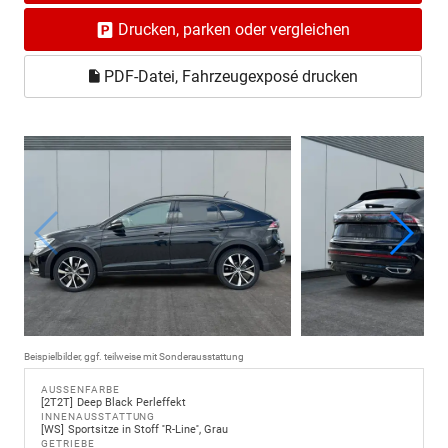
Drucken, parken oder vergleichen
PDF-Datei, Fahrzeugexposé drucken
Beispielbilder, ggf. teilweise mit Sonderausstattung
AUSSENFARBE
2T2T
Deep Black Perleffekt
INNENAUSSTATTUNG
WS
Sportsitze in Stoff ''R-Line'', Grau
GETRIEBE