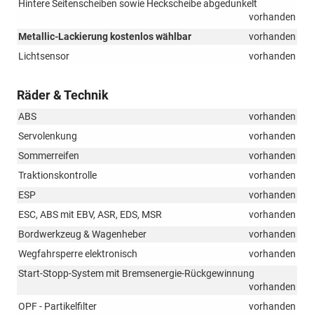
Hintere Seitenscheiben sowie Heckscheibe abgedunkelt
vorhanden
Metallic-Lackierung kostenlos wählbar
vorhanden
Lichtsensor
vorhanden
Räder & Technik
ABS
vorhanden
Servolenkung
vorhanden
Sommerreifen
vorhanden
Traktionskontrolle
vorhanden
ESP
vorhanden
ESC, ABS mit EBV, ASR, EDS, MSR
vorhanden
Bordwerkzeug & Wagenheber
vorhanden
Wegfahrsperre elektronisch
vorhanden
Start-Stopp-System mit Bremsenergie-Rückgewinnung
vorhanden
OPF - Partikelfilter
vorhanden