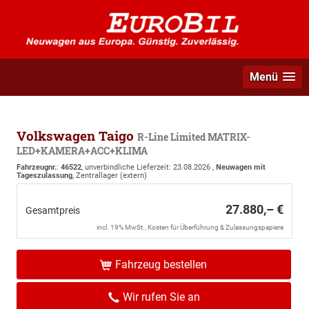
Menü
Volkswagen Taigo
R-Line Limited MATRIX-
LED+KAMERA+ACC+KLIMA
Fahrzeugnr.
:
46522
, unverbindliche Lieferzeit:
23.08.2026
,
Neuwagen mit
Tageszulassung
, Zentrallager (extern)
27.880,– €
Gesamtpreis
incl. 19% MwSt., Kosten für Überführung & Zulassungspapiere
Fahrzeug bestellen
Wir rufen Sie an