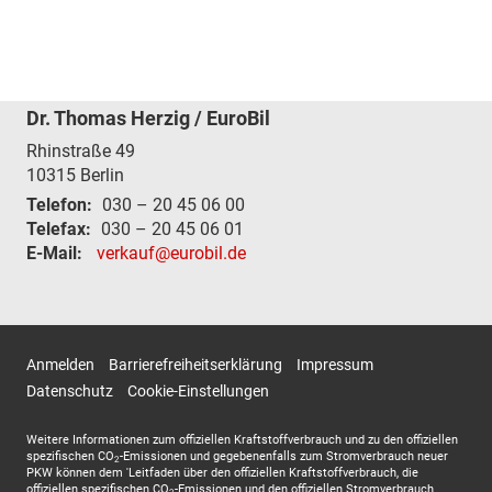
Dr. Thomas Herzig / EuroBil
Rhinstraße 49
10315
Berlin
Telefon:
030 – 20 45 06 00
Telefax:
030 – 20 45 06 01
E-Mail:
verkauf@eurobil.de
Anmelden
Barrierefreiheitserklärung
Impressum
Datenschutz
Cookie-Einstellungen
Weitere Informationen zum offiziellen Kraftstoffverbrauch und zu den offiziellen
spezifischen CO
-Emissionen und gegebenenfalls zum Stromverbrauch neuer
2
PKW können dem 'Leitfaden über den offiziellen Kraftstoffverbrauch, die
offiziellen spezifischen CO
-Emissionen und den offiziellen Stromverbrauch