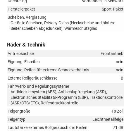
Dachreling
vorhanden, in Schwarz
Herstellerpaket
Sport-Paket
Scheiben, Verglasung
Getönte Scheiben, Privacy Glass (Heckscheibe und hintere
Seitenscheiben abgedunkelt), Wärmeschutzglas
Räder & Technik
Antriebsachse
Frontantrieb
Eignung: Eisreifen
nein
Eignung: Reifen für extreme Schneeverhältnis
nein
Externe Rollgeräuschklasse
B
Fahrwerk- und Regelungssysteme
Antiblockiersystem (ABS), Antischlupfregelung (ASR),
Elektronisches Stabilitäts-Programm (ESP), Traktionskontrolle
(ASR/CTS/ETS), Reifendruckkontrolle
Felgengröße
18 Zoll
Felgentyp
Leichtmetallfelge
Lautstärke externes Rollgeräusch der Reifen
71 dB