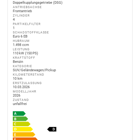
Doppelkupplungsgetriebe (DSG)
ANTRIEBSACHSE
Frontantrieb
ZYLINDER
4
PARTIKELFILTER
1
SCHADSTOFFKLASSE
Euro 6 EB
HUBRAUM
1.498 ccm
LEISTUNG
110 kW (150 PS)
KRAFTSTOFF
Benzin
KATEGORIE
SUV/Geländewagen/Pickup
KILOMETERSTAND
10 km
ERSTZULASSUNG
10.03.2026
MODELLJAHR
2026
ZUSTAND
unfallfrei