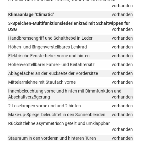
vorhanden
Klimaanlage "Climatic"
vorhanden
3-Speichen-Multifunktionslederlenkrad mit Schaltwippen für
DSG
vorhanden
Handbremsengriff und Schalthebel in Leder
vorhanden
Höhen- und längenverstellbares Lenkrad
vorhanden
Elektrische Fensterheber vorne und hinten
vorhanden
Höhenverstellbarer Fahrer- und Beifahrersitz
vorhanden
Ablagefächer an der Rückseite der Vordersitze
vorhanden
Mittelarmlehne mit Staufach vorne
vorhanden
Innenbeleuchtung vorne und hinten mit Dimmfunktion und
Abschaltverzögerung
vorhanden
2 Leselampen vorne und und 2 hinten
vorhanden
Make-up-Spiegel beleuchtet in den Sonnenblenden
vorhanden
Rücksitzlehne asymmetrisch geteilt und umklappbar
vorhanden
Stauraum in den vorderen und hinteren Türen
vorhanden