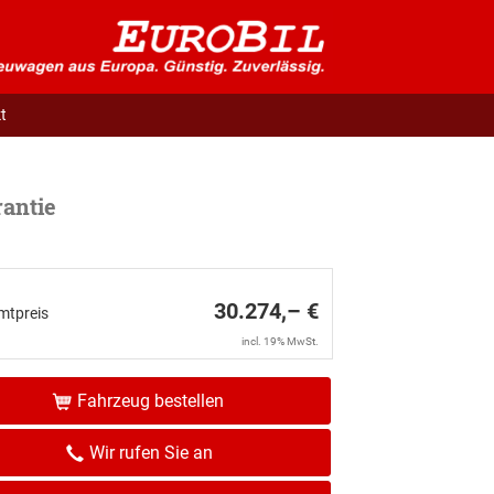
t
antie
30.274,– €
mtpreis
incl. 19% MwSt.
Fahrzeug bestellen
Wir rufen Sie an