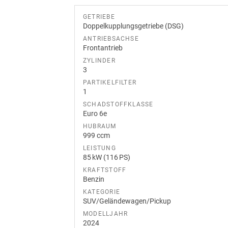
GETRIEBE
Doppelkupplungsgetriebe (DSG)
ANTRIEBSACHSE
Frontantrieb
ZYLINDER
3
PARTIKELFILTER
1
SCHADSTOFFKLASSE
Euro 6e
HUBRAUM
999 ccm
LEISTUNG
85 kW (116 PS)
KRAFTSTOFF
Benzin
KATEGORIE
SUV/Geländewagen/Pickup
MODELLJAHR
2024