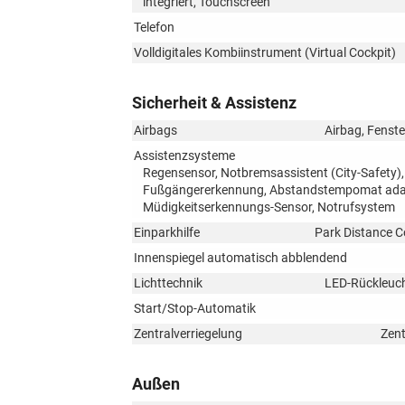
integriert, Touchscreen
Telefon
Volldigitales Kombiinstrument (Virtual Cockpit)
Sicherheit & Assistenz
Airbags
Airbag, Fenste
Assistenzsysteme
Regensensor, Notbremsassistent (City-Safety),
Fußgängererkennung, Abstandstempomat adapt
Müdigkeitserkennungs-Sensor, Notrufsystem
Einparkhilfe
Park Distance C
Innenspiegel automatisch abblendend
Lichttechnik
LED-Rückleucht
Start/Stop-Automatik
Zentralverriegelung
Zent
Außen