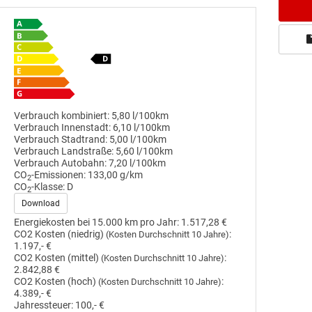
Verbrauch kombiniert:
5,80 l/100km
Verbrauch Innenstadt:
6,10 l/100km
Verbrauch Stadtrand:
5,00 l/100km
Verbrauch Landstraße:
5,60 l/100km
Verbrauch Autobahn:
7,20 l/100km
CO
-Emissionen:
133,00 g/km
2
CO
-Klasse:
D
2
Download
Energiekosten bei 15.000 km pro Jahr:
1.517,28 €
CO2 Kosten (niedrig)
:
(Kosten Durchschnitt 10 Jahre)
1.197,- €
CO2 Kosten (mittel)
:
(Kosten Durchschnitt 10 Jahre)
2.842,88 €
CO2 Kosten (hoch)
:
(Kosten Durchschnitt 10 Jahre)
4.389,- €
Jahressteuer:
100,- €