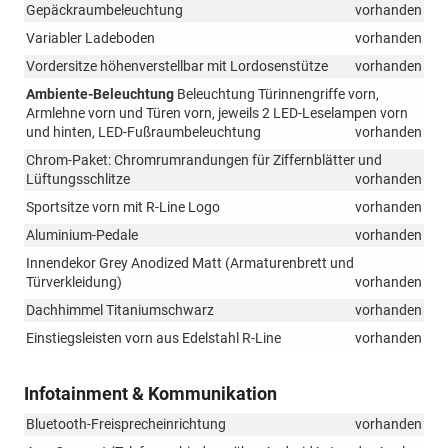
Gepäckraumbeleuchtung
vorhanden
Variabler Ladeboden
vorhanden
Vordersitze höhenverstellbar mit Lordosenstütze
vorhanden
Ambiente-Beleuchtung
Beleuchtung Türinnengriffe vorn,
Armlehne vorn und Türen vorn, jeweils 2 LED-Leselampen vorn
und hinten, LED-Fußraumbeleuchtung
vorhanden
Chrom-Paket: Chromrumrandungen für Ziffernblätter und
Lüftungsschlitze
vorhanden
Sportsitze vorn mit R-Line Logo
vorhanden
Aluminium-Pedale
vorhanden
Innendekor Grey Anodized Matt (Armaturenbrett und
Türverkleidung)
vorhanden
Dachhimmel Titaniumschwarz
vorhanden
Einstiegsleisten vorn aus Edelstahl R-Line
vorhanden
Infotainment & Kommunikation
Bluetooth-Freisprecheinrichtung
vorhanden