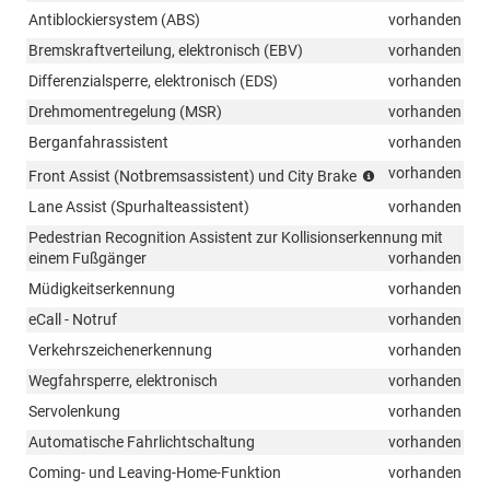
Antiblockiersystem (ABS)
vorhanden
Bremskraftverteilung, elektronisch (EBV)
vorhanden
Differenzialsperre, elektronisch (EDS)
vorhanden
Drehmomentregelung (MSR)
vorhanden
Berganfahrassistent
vorhanden
City
vorhanden
Front Assist (Notbremsassistent) und City Brake
Brake
Lane Assist (Spurhalteassistent)
vorhanden
(System
zur
Pedestrian Recognition Assistent zur Kollisionserkennung mit
Überwachung
einem Fußgänger
vorhanden
des
Müdigkeitserkennung
vorhanden
Geschehens
vor
eCall - Notruf
vorhanden
dem
Verkehrszeichenerkennung
vorhanden
Fahrzeug
Wegfahrsperre, elektronisch
und
vorhanden
ein
Servolenkung
vorhanden
System
Automatische Fahrlichtschaltung
vorhanden
zur
Notbremsung
Coming- und Leaving-Home-Funktion
vorhanden
des