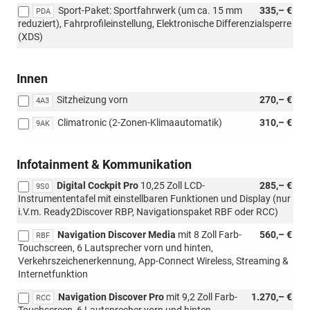
Sport-Paket: Sportfahrwerk (um ca. 15 mm
335,– €
PDA
reduziert), Fahrprofileinstellung, Elektronische Differenzialsperre
(XDS)
Innen
Sitzheizung vorn
270,– €
4A3
Climatronic (2-Zonen-Klimaautomatik)
310,– €
9AK
Infotainment & Kommunikation
Digital Cockpit Pro
10,25 Zoll LCD-
285,– €
9S0
Instrumententafel mit einstellbaren Funktionen und Display (nur
i.V.m. Ready2Discover RBP, Navigationspaket RBF oder RCC)
Navigation Discover Media
mit 8 Zoll Farb-
560,– €
RBF
Touchscreen, 6 Lautsprecher vorn und hinten,
Verkehrszeichenerkennung, App-Connect Wireless, Streaming &
Internetfunktion
Navigation Discover Pro
mit 9,2 Zoll Farb-
1.270,– €
RCC