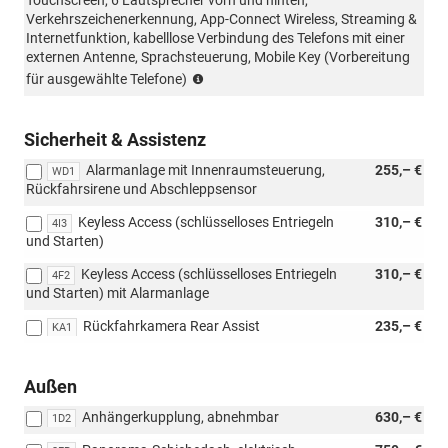
Touchscreen, 6 Lautsprecher vorn und hinten,
Verkehrszeichenerkennung, App-Connect Wireless, Streaming &
Internetfunktion, kabelllose Verbindung des Telefons mit einer
externen Antenne, Sprachsteuerung, Mobile Key (Vorbereitung
Sprachsteuerung
für ausgewählte Telefone)
und
Navigation
nur
Sicherheit & Assistenz
in
Alarmanlage mit Innenraumsteuerung,
255,– €
ausgewählten
WD1
Rückfahrsirene und Abschleppsensor
Sprachen
Keyless Access (schlüsselloses Entriegeln
310,– €
4I3
und Starten)
Keyless Access (schlüsselloses Entriegeln
310,– €
4F2
und Starten) mit Alarmanlage
Rückfahrkamera Rear Assist
235,– €
KA1
Außen
Anhängerkupplung, abnehmbar
630,– €
1D2