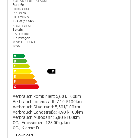
SCHADSTOFFKLASSE
Euro 6e
HUBRAUM
999 ccm
LEISTUNG
85 kW (116 PS)
KRAFTSTOFF
Benzin
KATEGORIE
Kleinwagen
MODELLJAHR
2025
Verbrauch kombiniert:
5,60 l/100km
Verbrauch Innenstadt:
7,10 l/100km
Verbrauch Stadtrand:
5,50 l/100km
Verbrauch Landstraße:
4,90 l/100km
Verbrauch Autobahn:
5,80 l/100km
CO
-Emissionen:
128,00 g/km
2
CO
-Klasse:
D
2
Download