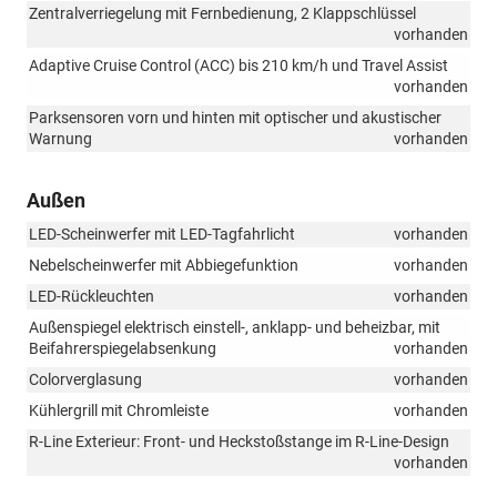
Zentralverriegelung mit Fernbedienung, 2 Klappschlüssel
Fahrzeugs
vorhanden
im
Falle
Adaptive Cruise Control (ACC) bis 210 km/h und Travel Assist
eines
vorhanden
drohenden
Parksensoren vorn und hinten mit optischer und akustischer
Frontalzusamme
Warnung
vorhanden
Außen
LED-Scheinwerfer mit LED-Tagfahrlicht
vorhanden
Nebelscheinwerfer mit Abbiegefunktion
vorhanden
LED-Rückleuchten
vorhanden
Außenspiegel elektrisch einstell-, anklapp- und beheizbar, mit
Beifahrerspiegelabsenkung
vorhanden
Colorverglasung
vorhanden
Kühlergrill mit Chromleiste
vorhanden
R-Line Exterieur: Front- und Heckstoßstange im R-Line-Design
vorhanden