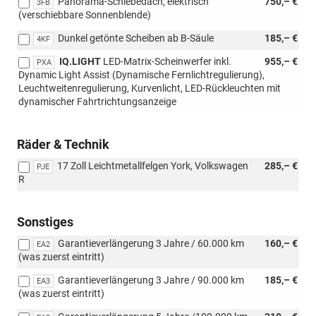
Panorama-Schiebedach, elektrisch
750,– €
3FB
(verschiebbare Sonnenblende)
Dunkel getönte Scheiben ab B-Säule
185,– €
4KF
IQ.LIGHT
LED-Matrix-Scheinwerfer inkl.
955,– €
PXA
Dynamic Light Assist (Dynamische Fernlichtregulierung),
Leuchtweitenregulierung, Kurvenlicht, LED-Rückleuchten mit
dynamischer Fahrtrichtungsanzeige
Räder & Technik
17 Zoll Leichtmetallfelgen York, Volkswagen
285,– €
PJE
R
Sonstiges
Garantieverlängerung 3 Jahre / 60.000 km
160,– €
EA2
(was zuerst eintritt)
Garantieverlängerung 3 Jahre / 90.000 km
185,– €
EA3
(was zuerst eintritt)