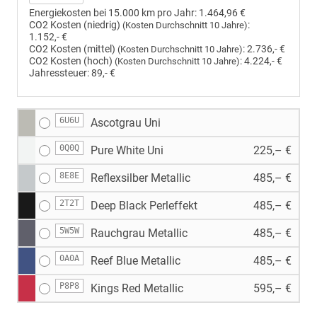
Energiekosten bei 15.000 km pro Jahr:
1.464,96 €
CO2 Kosten (niedrig)
:
(Kosten Durchschnitt 10 Jahre)
1.152,- €
CO2 Kosten (mittel)
:
2.736,- €
(Kosten Durchschnitt 10 Jahre)
CO2 Kosten (hoch)
:
4.224,- €
(Kosten Durchschnitt 10 Jahre)
Jahressteuer:
89,- €
6U6U
Ascotgrau Uni
0Q0Q
Pure White Uni
225,– €
8E8E
Reflexsilber Metallic
485,– €
2T2T
Deep Black Perleffekt
485,– €
5W5W
Rauchgrau Metallic
485,– €
0A0A
Reef Blue Metallic
485,– €
P8P8
Kings Red Metallic
595,– €