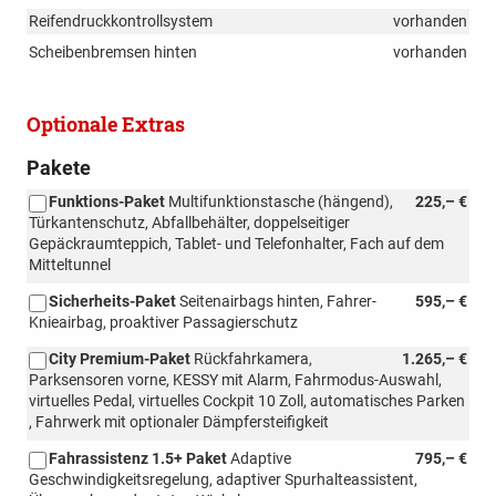
Reifendruckkontrollsystem
vorhanden
Scheibenbremsen hinten
vorhanden
Optionale Extras
Pakete
Funktions-Paket
Multifunktionstasche (hängend),
225,– €
Türkantenschutz, Abfallbehälter, doppelseitiger
Gepäckraumteppich, Tablet- und Telefonhalter, Fach auf dem
Mitteltunnel
Sicherheits-Paket
Seitenairbags hinten, Fahrer-
595,– €
Knieairbag, proaktiver Passagierschutz
City Premium-Paket
Rückfahrkamera,
1.265,– €
Parksensoren vorne, KESSY mit Alarm, Fahrmodus-Auswahl,
virtuelles Pedal, virtuelles Cockpit 10 Zoll, automatisches Parken
, Fahrwerk mit optionaler Dämpfersteifigkeit
Fahrassistenz 1.5+ Paket
Adaptive
795,– €
Geschwindigkeitsregelung, adaptiver Spurhalteassistent,