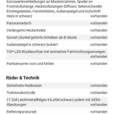
Karosserieverkleidungen an Maskenrahmen, Spoiler an
Frontstoßstange, Heckstoßstangen-Diffusor, Seitenschweller
Einstiegsleisten, Fensterleisten, Außenspiegel und Aufschrift
Heck in schwarz
vorhanden
Panoramadach
vorhanden
Verlängerte Heckscheibe
vorhanden
Sunset (dunkel getönte Scheiben ab B-Säule)
vorhanden
Außenspiegel in schwarz lackiert
vorhanden
TOP-LED-Rückleuchten mit animierten Fahrtrichtungsanzeigen
vorhanden
Parksensoren vorn und hinten
vorhanden
Räder & Technik
Sicherheits-Radbolzen
vorhanden
Traktionskontrolle
vorhanden
17 Zoll Leichtmetallfelgen KAJAM schwarz poliert mit AERO-
Abeckungen
vorhanden
Reifenreparaturset
vorhanden