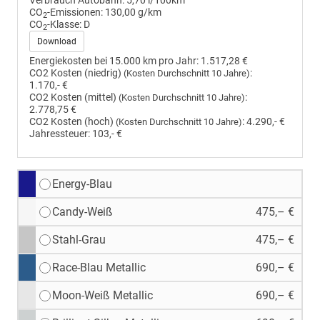
Verbrauch Autobahn:
5,70 l/100km
CO
-Emissionen:
130,00 g/km
2
CO
-Klasse:
D
2
Download
Energiekosten bei 15.000 km pro Jahr:
1.517,28 €
CO2 Kosten (niedrig)
:
(Kosten Durchschnitt 10 Jahre)
1.170,- €
CO2 Kosten (mittel)
:
(Kosten Durchschnitt 10 Jahre)
2.778,75 €
CO2 Kosten (hoch)
:
4.290,- €
(Kosten Durchschnitt 10 Jahre)
Jahressteuer:
103,- €
Energy-Blau
Candy-Weiß
475,– €
Stahl-Grau
475,– €
Race-Blau Metallic
690,– €
Moon-Weiß Metallic
690,– €