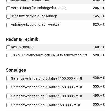
Vorbereitung für Anhängerkupplung
205,– €
Scheinwerferreinigungsanlage
145,– €
Anhängerkupplung, schwenkbar
825,– €
Räder & Technik
Reservenotrad
160,– €
18 Zoll Leichtmetallfelgen URSA in schwarz poliert
520,– €
Sonstiges
was
420,– €
Garantieverlängerung 3 Jahre / 150.000 km
zuerst
was
555,– €
eintritt
Garantieverlängerung 4 Jahre / 150.000 km
zuerst
was
490,– €
eintritt
Garantieverlängerung 5 Jahre / 100.000 km
zuerst
was
355,– €
eintritt
Garantieverlängerung 5 Jahre / 60.000 km
zuerst