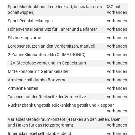
Sport-Multifunktions-Lederlenkrad, beheizbar (i.v.m. DSG mit
Schaltwippen)
vorhanden
Sport-Pedalabeckungen
vorhanden
Höhenverstellbarer Sitz für Fahrer und Beifahrer
vorhanden
Sitzheizung vorne
vorhanden
Lordosenstützen an den Vordersitzen, manuell
vorhanden
2-Zonen-Klimaautomatik (CLIMATRONIC)
vorhanden
12V-Steckdose vorne und im Gepäckraum
vorhanden
Mittelkonsole mit Getränkehalter
vorhanden
Armlehne mit Jumbo Box vorne
vorhanden
Armlehne hinten
vorhanden
Taschen auf der Rückseite der Vordersitze
vorhanden
Rücksitzbank ungeteilt, Rückenlehne geteilt und klappbar
vorhanden
Variables Gepäckraumkonzept (4 Haken an den Seiten, Ösen
und Haken für das Netzprogramm)
vorhanden
Innerückspiegel selbstabblendend
vorhanden