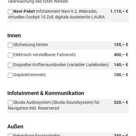
Überwachung des toten Winkels
Navi-Paket
Infotainment Navi 9.2, Webradio,
1.110,– €
virtuelles Cockpit 10 Zoll, digitale Assistentin LAURA
Innen
Sitzheizung hinten
195,– €
Elektrisch verstellbarer Fahrersitz
400,– €
Doppelter Kofferraumboden (variabler Ladeboden)
140,– €
Gepäcktrennnetz
100,– €
Infotainment & Kommunikation
Skoda Audiosystem (Skoda-Soundsystem) für
520,– €
Navigation inkl. Reserverad
Außen
Beheizbare Frontscheibe
240,– €