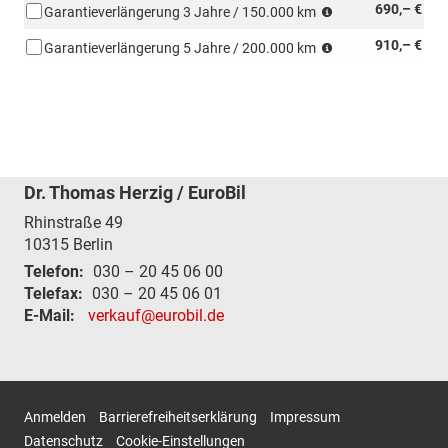
was
690,– €
eintritt
Garantieverlängerung 3 Jahre / 150.000 km
zuerst
was
910,– €
eintritt
Garantieverlängerung 5 Jahre / 200.000 km
zuerst
eintritt
Dr. Thomas Herzig / EuroBil
Rhinstraße 49
10315
Berlin
Telefon:
030 – 20 45 06 00
Telefax:
030 – 20 45 06 01
E-Mail:
verkauf@eurobil.de
Anmelden
Barrierefreiheitserklärung
Impressum
Datenschutz
Cookie-Einstellungen