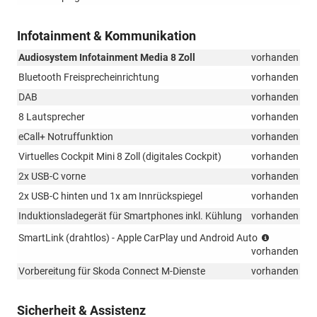
Infotainment & Kommunikation
Audiosystem Infotainment Media 8 Zoll
vorhanden
Bluetooth Freisprecheinrichtung
vorhanden
DAB
vorhanden
8 Lautsprecher
vorhanden
eCall+ Notruffunktion
vorhanden
Virtuelles Cockpit Mini 8 Zoll (digitales Cockpit)
vorhanden
2x USB-C vorne
vorhanden
2x USB-C hinten und 1x am Innrückspiegel
vorhanden
Induktionsladegerät für Smartphones inkl. Kühlung
vorhanden
(Musikstr
SmartLink (drahtlos) - Apple CarPlay und Android Auto
integriert,
vorhanden
Android
Vorbereitung für Skoda Connect M-Dienste
vorhanden
Auto,
Appel
Carplay)
Sicherheit & Assistenz