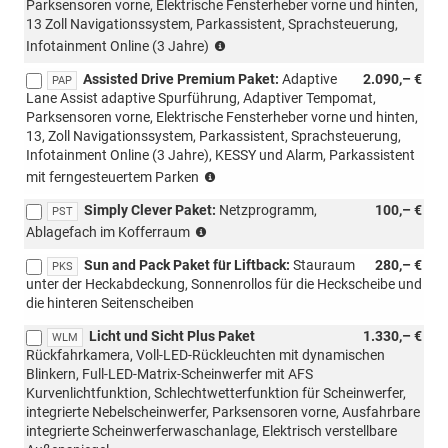
Parksensoren vorne, Elektrische Fensterheber vorne und hinten,
13 Zoll Navigationssystem, Parkassistent, Sprachsteuerung,
(Nicht
Infotainment Online (3 Jahre)
mit
Assisted Drive Premium Paket:
Adaptive
2.090,– €
Loft
PAP
Lane Assist adaptive Spurführung, Adaptiver Tempomat,
kombinierbar)
Parksensoren vorne, Elektrische Fensterheber vorne und hinten,
13, Zoll Navigationssystem, Parkassistent, Sprachsteuerung,
Infotainment Online (3 Jahre), KESSY und Alarm, Parkassistent
(Nicht
mit ferngesteuertem Parken
mit
Simply Clever Paket:
Netzprogramm,
100,– €
Loft
PST
(nicht
kombinierbar,
Ablagefach im Kofferraum
möglich
nur
Sun and Pack Paket für Liftback:
Stauraum
280,– €
für
PKS
für
unter der Heckabdeckung, Sonnenrollos für die Heckscheibe und
m-
AP)
die hinteren Seitenscheiben
HEV,
mit
Licht und Sicht Plus Paket
1.330,– €
WLM
PWC/WD4/WD5)
Rückfahrkamera, Voll-LED-Rückleuchten mit dynamischen
Blinkern, Full-LED-Matrix-Scheinwerfer mit AFS
Kurvenlichtfunktion, Schlechtwetterfunktion für Scheinwerfer,
integrierte Nebelscheinwerfer, Parksensoren vorne, Ausfahrbare
integrierte Scheinwerferwaschanlage, Elektrisch verstellbare