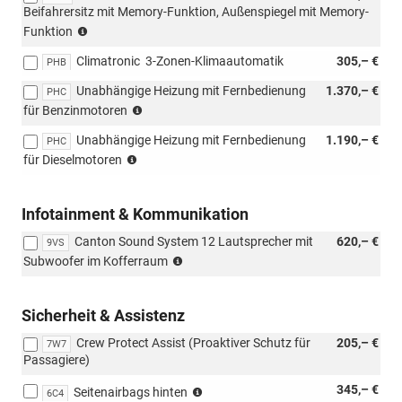
Beifahrersitz mit Memory-Funktion, Außenspiegel mit Memory-
(nicht
Funktion
mit
Climatronic  3-Zonen-Klimaautomatik
305,– €
PST/PSU
PHB
kombinierbar,
Unabhängige Heizung mit Fernbedienung
1.370,– €
PHC
nur
nicht
für Benzinmotoren
mit
möglich
Lodge/Lounge/Sportline
Unabhängige Heizung mit Fernbedienung
1.190,– €
mit
PHC
kombinierbar)
nicht
Loft
für Dieselmotoren
möglich
mit
Loft
Infotainment & Kommunikation
Canton Sound System 12 Lautsprecher mit
620,– €
9VS
(nur
Subwoofer im Kofferraum
mit
PJC,
PYA/PYE,
Sicherheit & Assistenz
PYR/PYS/PYT,
Crew Protect Assist (Proaktiver Schutz für
205,– €
PTB/PTC/PAP/PAW
7W7
Passagiere)
möglich)
(nur
345,– €
Seitenairbags hinten
6C4