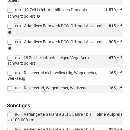
poliert
19 Zoll Leichtmetallfelgen Draconis,
1.570,– €
PJN
nicht
schwarz poliert
möglich
Adaptives Fahrwerk DCC, Offroad-Assistent
815,– €
mit
PFD
(nur
3FU
für
Adaptives Fahrwerk DCC, Offroad-Assistent
905,– €
4x4)
PFD
(nur
(nur
für
für
18 Zoll Leichtmetallfelgen Vega Aero,
670,– €
4x4)
PJ4
110
schwarz poliert
(nur
kW,
für
für
Reserverad nicht vollwertig, Wagenheber,
165,– €
PJA
110
4x4/außer
Werkzeug
kW,
4x4)
für
Reserverad, Wagenheber, Werkzeug
165,– €
PJC
4x4/außer
4x4)
Sonstiges
Verlängerte Garantie auf 5 Jahre / bis
ohne Aufpreis
EA4
zu 100.000 km
Verlängerte Garantie auf 5 Jahre / bis zu
250,– €
EA9