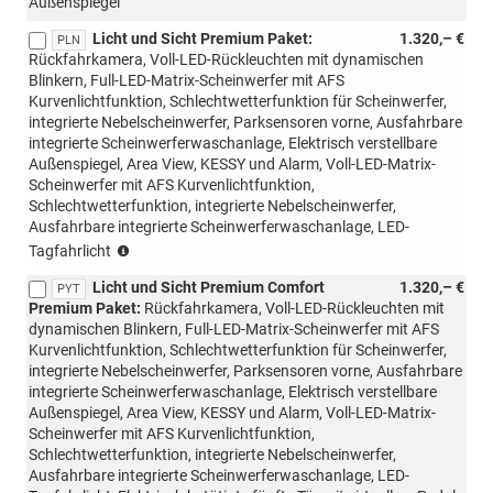
Außenspiegel
Licht und Sicht Premium Paket:
1.320,– €
PLN
Rückfahrkamera, Voll-LED-Rückleuchten mit dynamischen
Blinkern, Full-LED-Matrix-Scheinwerfer mit AFS
Kurvenlichtfunktion, Schlechtwetterfunktion für Scheinwerfer,
integrierte Nebelscheinwerfer, Parksensoren vorne, Ausfahrbare
integrierte Scheinwerferwaschanlage, Elektrisch verstellbare
Außenspiegel, Area View, KESSY und Alarm, Voll-LED-Matrix-
Scheinwerfer mit AFS Kurvenlichtfunktion,
Schlechtwetterfunktion, integrierte Nebelscheinwerfer,
Ausfahrbare integrierte Scheinwerferwaschanlage, LED-
(nur
Tagfahrlicht
mit
Licht und Sicht Premium Comfort
1.320,– €
PTB/PTC/PAW/PAP
PYT
Premium Paket:
Rückfahrkamera, Voll-LED-Rückleuchten mit
möglich,nicht
dynamischen Blinkern, Full-LED-Matrix-Scheinwerfer mit AFS
mit
Kurvenlichtfunktion, Schlechtwetterfunktion für Scheinwerfer,
Loft
integrierte Nebelscheinwerfer, Parksensoren vorne, Ausfahrbare
möglich)
integrierte Scheinwerferwaschanlage, Elektrisch verstellbare
Außenspiegel, Area View, KESSY und Alarm, Voll-LED-Matrix-
Scheinwerfer mit AFS Kurvenlichtfunktion,
Schlechtwetterfunktion, integrierte Nebelscheinwerfer,
Ausfahrbare integrierte Scheinwerferwaschanlage, LED-