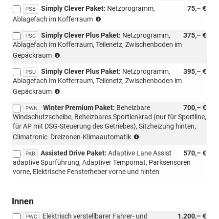
mit
Simply Clever Paket:
Netzprogramm,
75,– €
PLC/PL4/PLF/PL9
PSB
(nur
möglich)
Ablagefach im Kofferraum
für
Simply Clever Plus Paket:
Netzprogramm,
375,– €
m-
PSC
Ablagefach im Kofferraum, Teilenetz, Zwischenboden im
HEV,
(nur
mit
Gepäckraum
für
PWC/WD4/WD5)
Simply Clever Plus Paket:
Netzprogramm,
395,– €
m-
PSU
Ablagefach im Kofferraum, Teilenetz, Zwischenboden im
HEV,
(nicht
mit
Gepäckraum
möglich
PWC/WD4/WD5)
Winter Premium Paket:
Beheizbare
700,– €
für
PWN
Windschutzscheibe, Beheizbares Sportlenkrad (nur für Sportline,
m-
für AP mit DSG-Steuerung des Getriebes), Sitzheizung hinten,
HEV,
(nur
mit
Climatronic  Dreizonen-Klimaautomatik
mit
PWC/WD4/WD5)
Assisted Drive Paket:
Adaptive Lane Assist
570,– €
PLC/PL4/PLF/PL9
PAB
adaptive Spurführung, Adaptiver Tempomat, Parksensoren
möglich)
vorne, Elektrische Fensterheber vorne und hinten
Innen
Elektrisch verstellbarer Fahrer- und
1.200,– €
PWC