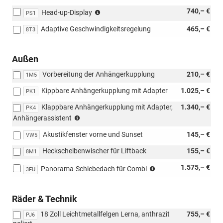
mit
nur
740,– €
7W7
Head-up-Display
PS1
mit
möglich)
Adaptive Geschwindigkeitsregelung
465,– €
PAW/PAP
8T3
möglich,
nicht
Außen
mit
Loft
Vorbereitung der Anhängerkupplung
210,– €
1M5
möglich)
Kippbare Anhängerkupplung mit Adapter
1.025,– €
PK1
Klappbare Anhängerkupplung mit Adapter,
1.340,– €
PK4
(nicht
Anhängerassistent
möglich
Akustikfenster vorne und Sunset
145,– €
mit
VW5
Loft,
Heckscheibenwischer für Liftback
155,– €
8M1
nur
möglich
nicht
1.575,– €
Panorama-Schiebedach für Combi
3FU
mit
möglich
PAW/PAP,
mit
PLL/WLM/PLN/PYE/PYR/PYS/PYT)
Loft
Räder & Technik
18 Zoll Leichtmetallfelgen Lerna, anthrazit
755,– €
PJ6