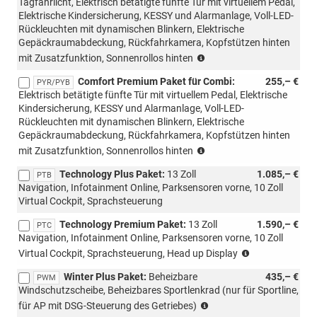
Tagfahrlicht, Elektrisch betätigte fünfte Tür mit virtuellem Pedal,
Elektrische Kindersicherung, KESSY und Alarmanlage, Voll-LED-
Rückleuchten mit dynamischen Blinkern, Elektrische
Gepäckraumabdeckung, Rückfahrkamera, Kopfstützen hinten
(nur
mit Zusatzfunktion, Sonnenrollos hinten
mit
Comfort Premium Paket für Combi:
255,– €
PTB/PTC/PAW/PAP
PYR/PYB
Elektrisch betätigte fünfte Tür mit virtuellem Pedal, Elektrische
möglich,
Kindersicherung, KESSY und Alarmanlage, Voll-LED-
nicht
Rückleuchten mit dynamischen Blinkern, Elektrische
mit
Gepäckraumabdeckung, Rückfahrkamera, Kopfstützen hinten
Loft
(PYB
möglich,
mit Zusatzfunktion, Sonnenrollos hinten
für
nur
Technology Plus Paket:
13 Zoll
1.085,– €
Sportline,
PTB
für
Navigation, Infotainment Online, Parksensoren vorne, 10 Zoll
nur
Combi)
Virtual Cockpit, Sprachsteuerung
für
Kombi)
Technology Premium Paket:
13 Zoll
1.590,– €
PTC
Navigation, Infotainment Online, Parksensoren vorne, 10 Zoll
(nicht
Virtual Cockpit, Sprachsteuerung, Head up Display
mit
Winter Plus Paket:
Beheizbare
435,– €
Loft
PWM
Windschutzscheibe, Beheizbares Sportlenkrad (nur für Sportline,
möglich)
(nur
für AP mit DSG-Steuerung des Getriebes)