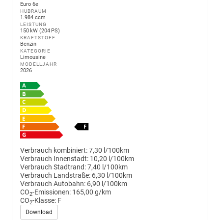
Euro 6e
HUBRAUM
1.984 ccm
LEISTUNG
150 kW (204 PS)
KRAFTSTOFF
Benzin
KATEGORIE
Limousine
MODELLJAHR
2026
Verbrauch kombiniert:
7,30 l/100km
Verbrauch Innenstadt:
10,20 l/100km
Verbrauch Stadtrand:
7,40 l/100km
Verbrauch Landstraße:
6,30 l/100km
Verbrauch Autobahn:
6,90 l/100km
CO
-Emissionen:
165,00 g/km
2
CO
-Klasse:
F
2
Download