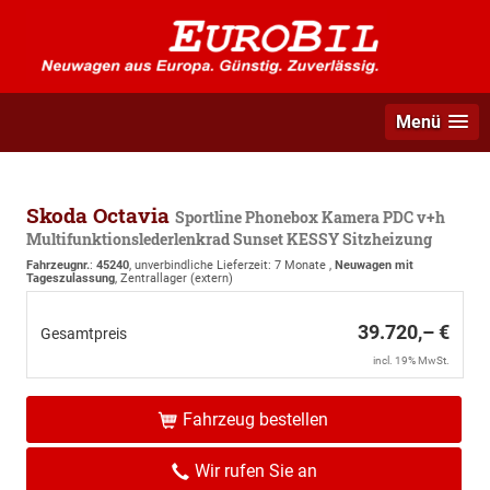
Menü
Skoda Octavia
Sportline Phonebox Kamera PDC v+h
Multifunktionslederlenkrad Sunset KESSY Sitzheizung
Fahrzeugnr.
:
45240
, unverbindliche Lieferzeit:
7 Monate
,
Neuwagen mit
Tageszulassung
, Zentrallager (extern)
39.720,– €
Gesamtpreis
incl. 19% MwSt.
Fahrzeug bestellen
Wir rufen Sie an