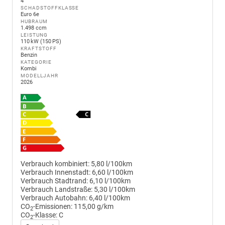
4
SCHADSTOFFKLASSE
Euro 6e
HUBRAUM
1.498 ccm
LEISTUNG
110 kW (150 PS)
KRAFTSTOFF
Benzin
KATEGORIE
Kombi
MODELLJAHR
2026
Verbrauch kombiniert:
5,80 l/100km
Verbrauch Innenstadt:
6,60 l/100km
Verbrauch Stadtrand:
6,10 l/100km
Verbrauch Landstraße:
5,30 l/100km
Verbrauch Autobahn:
6,40 l/100km
CO
-Emissionen:
115,00 g/km
2
CO
-Klasse:
C
2