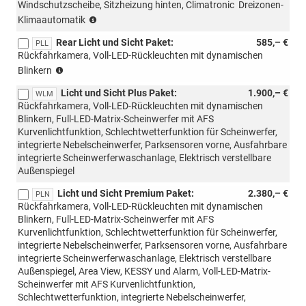
Windschutzscheibe, Sitzheizung hinten, Climatronic  Dreizonen-
möglich)
(nur
Klimaautomatik
mit
Rear Licht und Sicht Paket:
585,– €
PLC/PL4/PLF/PL9
PLL
Rückfahrkamera, Voll-LED-Rückleuchten mit dynamischen
möglich)
(nur
Blinkern
mit
Licht und Sicht Plus Paket:
1.900,– €
3N3
WLM
Rückfahrkamera, Voll-LED-Rückleuchten mit dynamischen
möglich)
Blinkern, Full-LED-Matrix-Scheinwerfer mit AFS
Kurvenlichtfunktion, Schlechtwetterfunktion für Scheinwerfer,
integrierte Nebelscheinwerfer, Parksensoren vorne, Ausfahrbare
integrierte Scheinwerferwaschanlage, Elektrisch verstellbare
Außenspiegel
Licht und Sicht Premium Paket:
2.380,– €
PLN
Rückfahrkamera, Voll-LED-Rückleuchten mit dynamischen
Blinkern, Full-LED-Matrix-Scheinwerfer mit AFS
Kurvenlichtfunktion, Schlechtwetterfunktion für Scheinwerfer,
integrierte Nebelscheinwerfer, Parksensoren vorne, Ausfahrbare
integrierte Scheinwerferwaschanlage, Elektrisch verstellbare
Außenspiegel, Area View, KESSY und Alarm, Voll-LED-Matrix-
Scheinwerfer mit AFS Kurvenlichtfunktion,
Schlechtwetterfunktion, integrierte Nebelscheinwerfer,