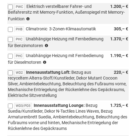
PWC/WD4/WD5)
Elektrisch verstellbarer Fahrer- und
1.200,– €
PWC
Beifahrersitz mit Memory-Funktion, Außenspiegel mit Memory-
(nicht
Funktion
mit
Climatronic  3-Zonen-Klimaautomatik
305,– €
PST/PSU
PHB
kombinierbar,
Unabhängige Heizung mit Fernbedienung
1.370,– €
PHC
nur
nicht
für Benzinmotoren
mit
möglich
Lodge/Lounge/Sportline
Unabhängige Heizung mit Fernbedienung
1.190,– €
mit
PHC
kombinierbar)
nicht
Loft
für Dieselmotoren
möglich
Innenausstattung Loft:
Bezug aus
220,– €
mit
WD2
recyceltem Alterra-Stoff/Kunstleder, Dekor Mutant Cocoon
Loft
Silver, Ambientebeleuchtung, Beleuchtung des Fußraums vorne,
Mechanische Entriegelung der Rückenlehne des Gepäckraums,
Elektrische Sitzverstellung
Innenausstattung Lounge:
Bezug
1.725,– €
WD3/PD3
Suedia/Kunstleder, Dekor N-Tactiles Lines Waves, Bezug
Armaturenbrett Suedia, Ambientebeleuchtung, Beleuchtung des
Fußraums vorne und hinten, Mechanische Entriegelung der
Rückenlehne des Gepäckraums