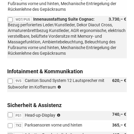
Fußraums vorne und hinten, Mechanische Entriegelung der
Rückenlehne des Gepäckraums
Innenausstattung Suite Cognac:
3.730,– €
WD7/PU5
Bezug perforiertes Leder/Kunstleder, Dekor Diacut Cross,
Armaturenbrettbezug Kunstleder, AGR ergonomische, elektrisch
verstellbare, belüftete Vordersitze mit Memory- und
Massagefunktion, Ambientebeleuchtung, Beleuchtung des
Fußraums vorne und hinten, Mechanische Entriegelung der
Rückenlehne des Gepäckraums
Infotainment & Kommunikation
Canton Sound System 12 Lautsprecher mit
620,– €
9VS
(nur
Subwoofer im Kofferraum
mit
PJC,
PYA/PYE,
Sicherheit & Assistenz
PYR/PYS/PYT,
nur
740,– €
PTB/PTC/PAP/PAW
Head-up-Display
PS1
mit
möglich)
Parksensoren vorne und hinten
365,– €
PAW/PAP
7X2
möglich,