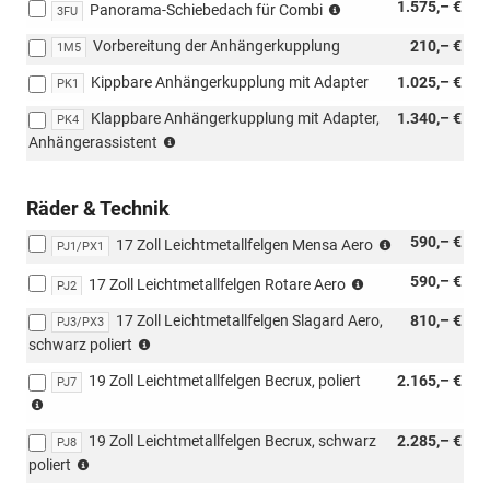
nicht
1.575,– €
Panorama-Schiebedach für Combi
3FU
möglich
Vorbereitung der Anhängerkupplung
210,– €
mit
1M5
Loft
Kippbare Anhängerkupplung mit Adapter
1.025,– €
PK1
Klappbare Anhängerkupplung mit Adapter,
1.340,– €
PK4
(nicht
Anhängerassistent
möglich
mit
Loft,
Räder & Technik
nur
(außer
590,– €
möglich
17 Zoll Leichtmetallfelgen Mensa Aero
PJ1/PX1
4x4)
mit
(außer
590,– €
17 Zoll Leichtmetallfelgen Rotare Aero
PAW/PAP,
PJ2
4x4)
PLL/WLM/PLN/PYE/PYR/PYS/PYT)
17 Zoll Leichtmetallfelgen Slagard Aero,
810,– €
PJ3/PX3
(außer
schwarz poliert
4x4)
19 Zoll Leichtmetallfelgen Becrux, poliert
2.165,– €
PJ7
nicht
möglich
19 Zoll Leichtmetallfelgen Becrux, schwarz
2.285,– €
mit
PJ8
nicht
s3FU/PFA/Loft
poliert
möglich