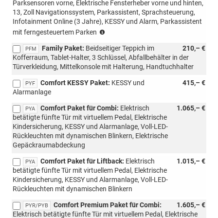
Parksensoren vorne, Elektrische Fensterheber vorne und hinten,
13, Zoll Navigationssystem, Parkassistent, Sprachsteuerung,
Infotainment Online (3 Jahre), KESSY und Alarm, Parkassistent
(Nicht
mit ferngesteuertem Parken
mit
Family Paket:
Beidseitiger Teppich im
210,– €
Loft
PFM
Kofferraum, Tablet-Halter, 3 Schlüssel, Abfallbehälter in der
kombinierbar,
Türverkleidung, Mittelkonsole mit Halterung, Handtuchhalter
nur
für
Comfort KESSY Paket:
KESSY und
415,– €
PYF
AP)
Alarmanlage
Comfort Paket für Combi:
Elektrisch
1.065,– €
PYA
betätigte fünfte Tür mit virtuellem Pedal, Elektrische
Kindersicherung, KESSY und Alarmanlage, Voll-LED-
Rückleuchten mit dynamischen Blinkern, Elektrische
Gepäckraumabdeckung
Comfort Paket für Liftback:
Elektrisch
1.015,– €
PYA
betätigte fünfte Tür mit virtuellem Pedal, Elektrische
Kindersicherung, KESSY und Alarmanlage, Voll-LED-
Rückleuchten mit dynamischen Blinkern
Comfort Premium Paket für Combi:
1.605,– €
PYR/PYB
Elektrisch betätigte fünfte Tür mit virtuellem Pedal, Elektrische