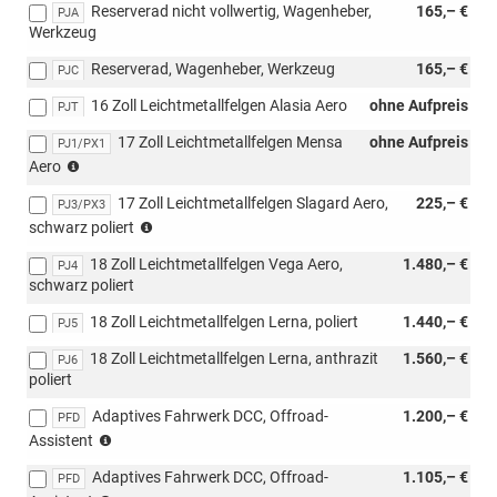
Reserverad nicht vollwertig, Wagenheber,
165,– €
mit
PJA
Werkzeug
s3FU/PFA/Loft
Reserverad, Wagenheber, Werkzeug
165,– €
PJC
16 Zoll Leichtmetallfelgen Alasia Aero
ohne Aufpreis
PJT
17 Zoll Leichtmetallfelgen Mensa
ohne Aufpreis
PJ1/PX1
(nur
Aero
4x4)
17 Zoll Leichtmetallfelgen Slagard Aero,
225,– €
PJ3/PX3
(nur
schwarz poliert
4x4)
18 Zoll Leichtmetallfelgen Vega Aero,
1.480,– €
PJ4
schwarz poliert
18 Zoll Leichtmetallfelgen Lerna, poliert
1.440,– €
PJ5
18 Zoll Leichtmetallfelgen Lerna, anthrazit
1.560,– €
PJ6
poliert
Adaptives Fahrwerk DCC, Offroad-
1.200,– €
PFD
(nur
Assistent
für
Adaptives Fahrwerk DCC, Offroad-
1.105,– €
4x4)
PFD