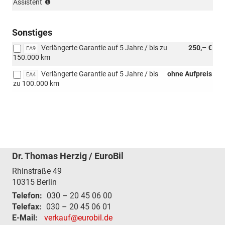
(nur
(nur
Assistent
für
für
4x4)
110
(nur
kW,
Sonstiges
für
für
Verlängerte Garantie auf 5 Jahre / bis zu
250,– €
110
EA9
4x4/außer
150.000 km
kW,
4x4)
für
Verlängerte Garantie auf 5 Jahre / bis
ohne Aufpreis
EA4
4x4/außer
zu 100.000 km
4x4)
Dr. Thomas Herzig / EuroBil
Rhinstraße 49
10315
Berlin
Telefon:
030 – 20 45 06 00
Telefax:
030 – 20 45 06 01
E-Mail:
verkauf@eurobil.de