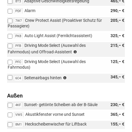
Adaptive Geschwindigkeitsregelung
465,– €
8T3
nicht
mit
Alarm
290,– €
PDF
Loft
möglich)
Crew Protect Assist (Proaktiver Schutz für
205,– €
7W7
Passagiere)
Auto Light Assist (Fernlichtassistent)
325,– €
PK8
Driving Mode Select (Auswahl des
215,– €
PFB
(nur
Fahrmodus) und Offroad-Assistent
für
Driving Mode Select (Auswahl des
125,– €
4x4)
PFC
Fahrmodus)
(nur
345,– €
Seitenairbags hinten
6C4
mit
7W7
möglich)
Außen
Sunset- getönte Scheiben ab der B-Säule
230,– €
4KF
Akustikfenster vorne und Sunset
365,– €
VW5
Heckscheibenwischer für Liftback
155,– €
8M1