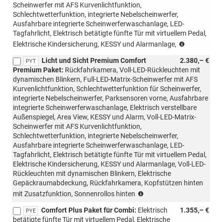
Scheinwerfer mit AFS Kurvenlichtfunktion,
Schlechtwetterfunktion, integrierte Nebelscheinwerfer,
Ausfahrbare integrierte Scheinwerferwaschanlage, LED-
Tagfahrlicht, Elektrisch betätigte fünfte Tür mit virtuellem Pedal,
(nur
Elektrische Kindersicherung, KESSY und Alarmanlage,
mit
Licht und Sicht Premium Comfort
2.380,– €
PTB/PTC/
PYT
Premium Paket:
Rückfahrkamera, Voll-LED-Rückleuchten mit
möglich,
dynamischen Blinkern, Full-LED-Matrix-Scheinwerfer mit AFS
nicht
Kurvenlichtfunktion, Schlechtwetterfunktion für Scheinwerfer,
mit
integrierte Nebelscheinwerfer, Parksensoren vorne, Ausfahrbare
Loft,
integrierte Scheinwerferwaschanlage, Elektrisch verstellbare
Liftback/C
Außenspiegel, Area View, KESSY und Alarm, Voll-LED-Matrix-
möglich)
Scheinwerfer mit AFS Kurvenlichtfunktion,
Schlechtwetterfunktion, integrierte Nebelscheinwerfer,
Ausfahrbare integrierte Scheinwerferwaschanlage, LED-
Tagfahrlicht, Elektrisch betätigte fünfte Tür mit virtuellem Pedal,
Elektrische Kindersicherung, KESSY und Alarmanlage, Voll-LED-
Rückleuchten mit dynamischen Blinkern, Elektrische
Gepäckraumabdeckung, Rückfahrkamera, Kopfstützen hinten
(nur
mit Zusatzfunktion, Sonnenrollos hinten
mit
Comfort Plus Paket für Combi:
Elektrisch
1.355,– €
PTB/PTC/PAW/PAP
PYE
betätigte fünfte Tür mit virtuellem Pedal, Elektrische
möglich,