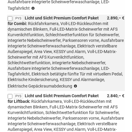
Ausfahrbare integrierte Scheinwerferwaschanlage, LED-
(nur
Tagfahrlicht
mit
Licht und Sicht Premium Comfort Paket
2.890,– €
PTB/PTC/PAW/PAP
PYS
für Combi:
Rückfahrkamera, Voll-LED-Rückleuchten mit
möglich,nicht
dynamischen Blinkern, Full-LED-Matrix-Scheinwerfer mit AFS
mit
Kurvenlichtfunktion, Schlechtwetterfunktion für Scheinwerfer,
Loft
integrierte Nebelscheinwerfer, Parksensoren vorne, Ausfahrbare
möglich)
integrierte Scheinwerferwaschanlage, Elektrisch verstellbare
Außenspiegel, Area View, KESSY und Alarm, Voll-LED-Matrix-
Scheinwerfer mit AFS Kurvenlichtfunktion,
Schlechtwetterfunktion, integrierte Nebelscheinwerfer,
Ausfahrbare integrierte Scheinwerferwaschanlage, LED-
Tagfahrlicht, Elektrisch betätigte fünfte Tür mit virtuellem Pedal,
Elektrische Kindersicherung, KESSY und Alarmanlage,
(nur
Elektrische Gepäckraumabdeckung
mit
Licht und Sicht Premium Comfort Paket
2.840,– €
PTB/PTC/PAW/PAP
PYS
für Liftback:
Rückfahrkamera, Voll-LED-Rückleuchten mit
möglich,
dynamischen Blinkern, Full-LED-Matrix-Scheinwerfer mit AFS
nicht
Kurvenlichtfunktion, Schlechtwetterfunktion für Scheinwerfer,
mit
integrierte Nebelscheinwerfer, Parksensoren vorne, Ausfahrbare
Loft,
integrierte Scheinwerferwaschanlage, Elektrisch verstellbare
Liftback/Combi
Außenspiegel, Area View, KESSY und Alarm, Voll-LED-Matrix-
möglich)