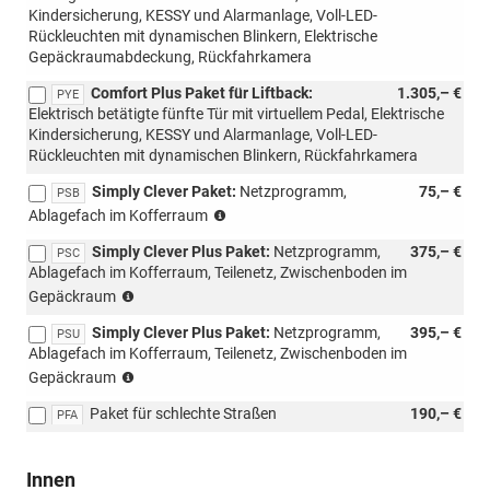
Kindersicherung, KESSY und Alarmanlage, Voll-LED-
nicht
Rückleuchten mit dynamischen Blinkern, Elektrische
mit
Gepäckraumabdeckung, Rückfahrkamera
Loft
möglich,
Comfort Plus Paket für Liftback:
1.305,– €
PYE
nur
Elektrisch betätigte fünfte Tür mit virtuellem Pedal, Elektrische
für
Kindersicherung, KESSY und Alarmanlage, Voll-LED-
Combi)
Rückleuchten mit dynamischen Blinkern, Rückfahrkamera
Simply Clever Paket:
Netzprogramm,
75,– €
PSB
(nur
Ablagefach im Kofferraum
für
Simply Clever Plus Paket:
Netzprogramm,
375,– €
m-
PSC
Ablagefach im Kofferraum, Teilenetz, Zwischenboden im
HEV,
(nur
mit
Gepäckraum
für
PWC/WD4/WD5)
Simply Clever Plus Paket:
Netzprogramm,
395,– €
m-
PSU
Ablagefach im Kofferraum, Teilenetz, Zwischenboden im
HEV,
(nicht
mit
Gepäckraum
möglich
PWC/WD4/WD5)
Paket für schlechte Straßen
190,– €
für
PFA
m-
HEV,
Innen
mit