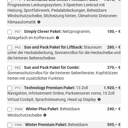
Loft
Progressives Lenkungssystem, 3-Speichen-Lenkrad mit
möglich)
Heizung, Sportfahrwerk, Pedalabdeckungen, Beheizbare
Windschutzscheibe, Sitzheizung hinten, Climatronic Dreizonen-
(nicht
Klimaautomatik
mit
Simply Clever Paket:
Netzprogramm,
100,– €
Loft
PST
(nicht
möglich)
Ablagefach im Kofferraum
möglich
Sun and Pack Paket für Liftback:
Stauraum
280,– €
für
PKS
unter der Heckabdeckung, Sonnenrollos für die Heckscheibe und
m-
die hinteren Seitenscheiben
HEV,
mit
Sun and Pack Paket für Combi:
370,– €
PKZ
PWC/WD4/WD5)
Sonnenschutzrollos für die hinteren Seitenfenster, Kopfstützen
hinten mit zusätzlicher Funktion
Technology Premium Paket:
13 Zoll
1.920,– €
PTC
Navigation, Infotainment Online, Parksensoren vorne, 10 Zoll
(nicht
Virtual Cockpit, Sprachsteuerung, Head up Display
mit
Winter Plus Paket:
Beheizbare
240,– €
Loft
PWM
(nur
möglich)
Windschutzscheibe
mit
Winter Premium Paket:
Beheizbare
595,– €
PLC/PL4/PLF/PL9
PWN