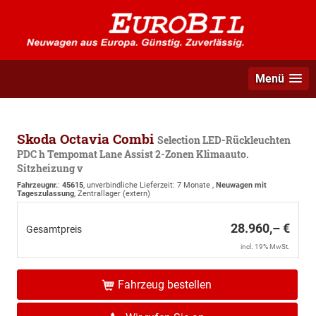
Menü
Skoda Octavia Combi
Selection LED-Rückleuchten
PDC h Tempomat Lane Assist 2-Zonen Klimaauto.
Sitzheizung v
Fahrzeugnr.
:
45615
, unverbindliche Lieferzeit:
7 Monate
,
Neuwagen mit
Tageszulassung
, Zentrallager (extern)
28.960,– €
Gesamtpreis
incl. 19% MwSt.
Fahrzeug bestellen