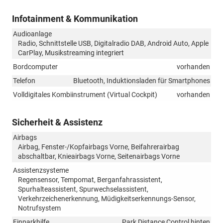
Infotainment & Kommunikation
Audioanlage
Radio, Schnittstelle USB, Digitalradio DAB, Android Auto, Apple
CarPlay, Musikstreaming integriert
Bordcomputer
vorhanden
Telefon
Bluetooth, Induktionsladen für Smartphones
Volldigitales Kombiinstrument (Virtual Cockpit)
vorhanden
Sicherheit & Assistenz
Airbags
Airbag, Fenster-/Kopfairbags Vorne, Beifahrerairbag
abschaltbar, Knieairbags Vorne, Seitenairbags Vorne
Assistenzsysteme
Regensensor, Tempomat, Berganfahrassistent,
Spurhalteassistent, Spurwechselassistent,
Verkehrzeichenerkennung, Müdigkeitserkennungs-Sensor,
Notrufsystem
Einparkhilfe
Park Distance Control hinten