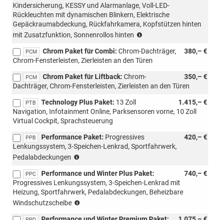
Kindersicherung, KESSY und Alarmanlage, Voll-LED-
Rückleuchten mit dynamischen Blinkern, Elektrische
Gepäckraumabdeckung, Rückfahrkamera, Kopfstützen hinten
(PYB
mit Zusatzfunktion, Sonnenrollos hinten
für
Chrom Paket für Combi:
Chrom-Dachträger,
380,– €
Sportline,
PCM
Chrom-Fensterleisten, Zierleisten an den Türen
nur
für
Chrom Paket für Liftback:
Chrom-
350,– €
PCM
Kombi)
Dachträger, Chrom-Fensterleisten, Zierleisten an den Türen
Technology Plus Paket:
13 Zoll
1.415,– €
PTB
Navigation, Infotainment Online, Parksensoren vorne, 10 Zoll
Virtual Cockpit, Sprachsteuerung
Performance Paket:
Progressives
420,– €
PPB
Lenkungssystem, 3-Speichen-Lenkrad, Sportfahrwerk,
(nicht
Pedalabdeckungen
möglich
Performance und Winter Plus Paket:
740,– €
mit
PPC
Progressives Lenkungssystem, 3-Speichen-Lenkrad mit
PWM/PWN,
Heizung, Sportfahrwerk, Pedalabdeckungen, Beheizbare
Loft)
(nicht
Windschutzscheibe
mit
Performance und Winter Premium Paket:
1.075,– €
PPD