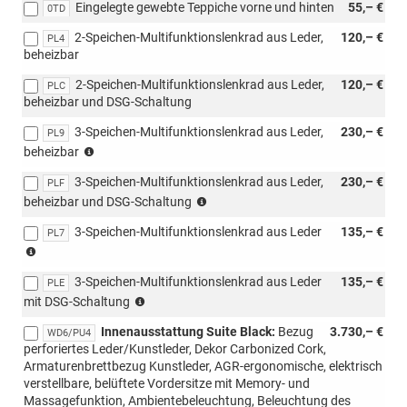
Eingelegte gewebte Teppiche vorne und hinten
55,– €
0TD
2-Speichen-Multifunktionslenkrad aus Leder,
120,– €
PL4
beheizbar
2-Speichen-Multifunktionslenkrad aus Leder,
120,– €
PLC
beheizbar und DSG-Schaltung
3-Speichen-Multifunktionslenkrad aus Leder,
230,– €
PL9
(nur
beheizbar
mit
3-Speichen-Multifunktionslenkrad aus Leder,
230,– €
PWM/PWN
PLF
(nur
möglich,
beheizbar und DSG-Schaltung
mit
nicht
3-Speichen-Multifunktionslenkrad aus Leder
135,– €
PWM/PWN
PL7
mit
(nicht
möglich,
Loft
mit
nicht
möglich)
3-Speichen-Multifunktionslenkrad aus Leder
135,– €
Loft
PLE
mit
(nicht
kombinierbar)
mit DSG-Schaltung
Loft
mit
möglich)
Innenausstattung Suite Black:
Bezug
3.730,– €
Loft
WD6/PU4
perforiertes Leder/Kunstleder, Dekor Carbonized Cork,
kombinierbar)
Armaturenbrettbezug Kunstleder, AGR-ergonomische, elektrisch
verstellbare, belüftete Vordersitze mit Memory- und
Massagefunktion, Ambientebeleuchtung, Beleuchtung des