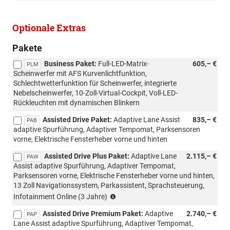
Optionale Extras
Pakete
Business Paket:
Full-LED-Matrix-
605,– €
PLM
Scheinwerfer mit AFS Kurvenlichtfunktion,
Schlechtwetterfunktion für Scheinwerfer, integrierte
Nebelscheinwerfer, 10-Zoll-Virtual-Cockpit, Voll-LED-
Rückleuchten mit dynamischen Blinkern
Assisted Drive Paket:
Adaptive Lane Assist
835,– €
PAB
adaptive Spurführung, Adaptiver Tempomat, Parksensoren
vorne, Elektrische Fensterheber vorne und hinten
Assisted Drive Plus Paket:
Adaptive Lane
2.115,– €
PAW
Assist adaptive Spurführung, Adaptiver Tempomat,
Parksensoren vorne, Elektrische Fensterheber vorne und hinten,
13 Zoll Navigationssystem, Parkassistent, Sprachsteuerung,
(Nicht
Infotainment Online (3 Jahre)
mit
Assisted Drive Premium Paket:
Adaptive
2.740,– €
Loft
PAP
Lane Assist adaptive Spurführung, Adaptiver Tempomat,
kombinierbar)