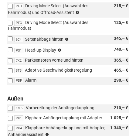
Driving Mode Select (Auswahl des
215,– €
PFB
(nur
Fahrmodus) und Offroad-Assistent
für
Driving Mode Select (Auswahl des
125,– €
4x4)
PFC
Fahrmodus)
(nur
345,– €
Seitenairbags hinten
6C4
mit
nur
740,– €
7W7
Head-up-Display
PS1
mit
möglich)
Parksensoren vorne und hinten
365,– €
PAW/PAP
7X2
möglich,
Adaptive Geschwindigkeitsregelung
465,– €
8T3
nicht
mit
Alarm
290,– €
PDF
Loft
möglich)
Außen
Vorbereitung der Anhängerkupplung
210,– €
1M5
Kippbare Anhängerkupplung mit Adapter
1.025,– €
PK1
Klappbare Anhängerkupplung mit Adapter,
1.340,– €
PK4
(nicht
Anhängerassistent