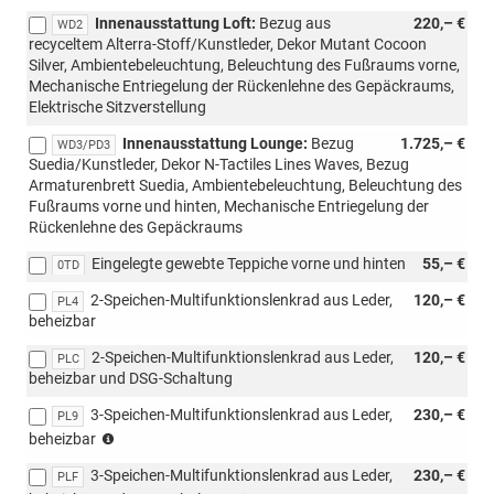
HEV,
Innenausstattung Loft:
Bezug aus
220,– €
mit
WD2
recyceltem Alterra-Stoff/Kunstleder, Dekor Mutant Cocoon
PWC/WD4/WD5)
Silver, Ambientebeleuchtung, Beleuchtung des Fußraums vorne,
Mechanische Entriegelung der Rückenlehne des Gepäckraums,
Elektrische Sitzverstellung
Innenausstattung Lounge:
Bezug
1.725,– €
WD3/PD3
Suedia/Kunstleder, Dekor N-Tactiles Lines Waves, Bezug
Armaturenbrett Suedia, Ambientebeleuchtung, Beleuchtung des
Fußraums vorne und hinten, Mechanische Entriegelung der
Rückenlehne des Gepäckraums
Eingelegte gewebte Teppiche vorne und hinten
55,– €
0TD
2-Speichen-Multifunktionslenkrad aus Leder,
120,– €
PL4
beheizbar
2-Speichen-Multifunktionslenkrad aus Leder,
120,– €
PLC
beheizbar und DSG-Schaltung
3-Speichen-Multifunktionslenkrad aus Leder,
230,– €
PL9
(nur
beheizbar
mit
3-Speichen-Multifunktionslenkrad aus Leder,
230,– €
PWM/PWN
PLF