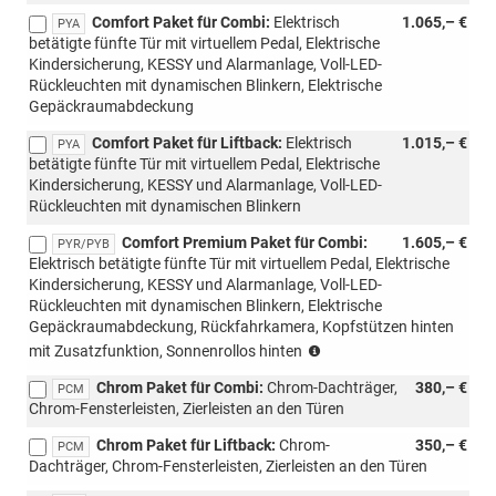
Comfort Paket für Combi:
Elektrisch
1.065,– €
PYA
betätigte fünfte Tür mit virtuellem Pedal, Elektrische
Kindersicherung, KESSY und Alarmanlage, Voll-LED-
Rückleuchten mit dynamischen Blinkern, Elektrische
Gepäckraumabdeckung
Comfort Paket für Liftback:
Elektrisch
1.015,– €
PYA
betätigte fünfte Tür mit virtuellem Pedal, Elektrische
Kindersicherung, KESSY und Alarmanlage, Voll-LED-
Rückleuchten mit dynamischen Blinkern
Comfort Premium Paket für Combi:
1.605,– €
PYR/PYB
Elektrisch betätigte fünfte Tür mit virtuellem Pedal, Elektrische
Kindersicherung, KESSY und Alarmanlage, Voll-LED-
Rückleuchten mit dynamischen Blinkern, Elektrische
Gepäckraumabdeckung, Rückfahrkamera, Kopfstützen hinten
(PYB
mit Zusatzfunktion, Sonnenrollos hinten
für
Chrom Paket für Combi:
Chrom-Dachträger,
380,– €
Sportline,
PCM
Chrom-Fensterleisten, Zierleisten an den Türen
nur
für
Chrom Paket für Liftback:
Chrom-
350,– €
PCM
Kombi)
Dachträger, Chrom-Fensterleisten, Zierleisten an den Türen