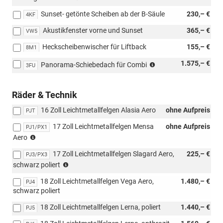
möglich
Sunset- getönte Scheiben ab der B-Säule
230,– €
mit
4KF
Loft,
Akustikfenster vorne und Sunset
365,– €
VW5
nur
möglich
Heckscheibenwischer für Liftback
155,– €
8M1
mit
PAW/PAP,
nicht
1.575,– €
Panorama-Schiebedach für Combi
3FU
PLL/WLM/PLN/PYE/PYR/PYS/PYT)
möglich
mit
Loft
Räder & Technik
16 Zoll Leichtmetallfelgen Alasia Aero
ohne Aufpreis
PJT
17 Zoll Leichtmetallfelgen Mensa
ohne Aufpreis
PJ1/PX1
(nur
Aero
4x4)
17 Zoll Leichtmetallfelgen Slagard Aero,
225,– €
PJ3/PX3
(nur
schwarz poliert
4x4)
18 Zoll Leichtmetallfelgen Vega Aero,
1.480,– €
PJ4
schwarz poliert
18 Zoll Leichtmetallfelgen Lerna, poliert
1.440,– €
PJ5