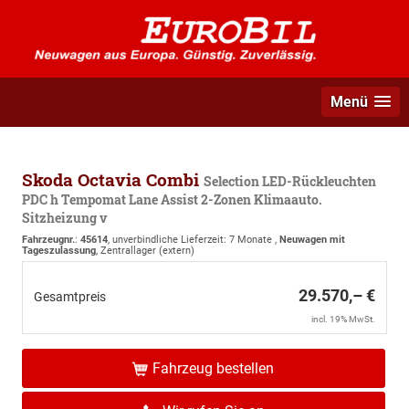
Menü
Skoda Octavia Combi
Selection LED-Rückleuchten
PDC h Tempomat Lane Assist 2-Zonen Klimaauto.
Sitzheizung v
Fahrzeugnr.
:
45614
, unverbindliche Lieferzeit:
7 Monate
,
Neuwagen mit
Tageszulassung
, Zentrallager (extern)
29.570,– €
Gesamtpreis
incl. 19% MwSt.
Fahrzeug bestellen