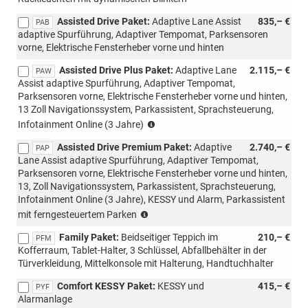
Assisted Drive Paket:
Adaptive Lane Assist
835,– €
PAB
adaptive Spurführung, Adaptiver Tempomat, Parksensoren
vorne, Elektrische Fensterheber vorne und hinten
Assisted Drive Plus Paket:
Adaptive Lane
2.115,– €
PAW
Assist adaptive Spurführung, Adaptiver Tempomat,
Parksensoren vorne, Elektrische Fensterheber vorne und hinten,
13 Zoll Navigationssystem, Parkassistent, Sprachsteuerung,
(Nicht
Infotainment Online (3 Jahre)
mit
Assisted Drive Premium Paket:
Adaptive
2.740,– €
Loft
PAP
Lane Assist adaptive Spurführung, Adaptiver Tempomat,
kombinierbar)
Parksensoren vorne, Elektrische Fensterheber vorne und hinten,
13, Zoll Navigationssystem, Parkassistent, Sprachsteuerung,
Infotainment Online (3 Jahre), KESSY und Alarm, Parkassistent
(Nicht
mit ferngesteuertem Parken
mit
Family Paket:
Beidseitiger Teppich im
210,– €
Loft
PFM
Kofferraum, Tablet-Halter, 3 Schlüssel, Abfallbehälter in der
kombinierbar,
Türverkleidung, Mittelkonsole mit Halterung, Handtuchhalter
nur
für
Comfort KESSY Paket:
KESSY und
415,– €
PYF
AP)
Alarmanlage