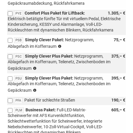
Gepäckraumabdeckung, Rückfahrkamera
Loft
möglich,
Comfort Plus Paket für Liftback:
1.305,– €
PYE
nur
Elektrisch betätigte fünfte Tür mit virtuellem Pedal, Elektrische
für
Kindersicherung, KESSY und Alarmanlage, Voll-LED-
Combi)
Rückleuchten mit dynamischen Blinkern, Rückfahrkamera
Simply Clever Paket:
Netzprogramm,
75,– €
PSB
(nur
Ablagefach im Kofferraum
für
Simply Clever Plus Paket:
Netzprogramm,
375,– €
m-
PSC
Ablagefach im Kofferraum, Teilenetz, Zwischenboden im
HEV,
(nur
mit
Gepäckraum
für
PWC/WD4/WD5)
Simply Clever Plus Paket:
Netzprogramm,
395,– €
m-
PSU
Ablagefach im Kofferraum, Teilenetz, Zwischenboden im
HEV,
(nicht
mit
Gepäckraum
möglich
PWC/WD4/WD5)
Paket für schlechte Straßen
190,– €
für
PFA
m-
Business Paket:
Full-LED-Matrix-
605,– €
PLM
HEV,
Scheinwerfer mit AFS Kurvenlichtfunktion,
mit
Schlechtwetterfunktion für Scheinwerfer, integrierte
PWC/WD4/WD5)
Nebelscheinwerfer, 10-Zoll-Virtual-Cockpit, Voll-LED-
Rückleuchten mit dynamischen Blinkern