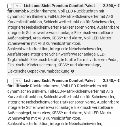
mit
Licht und Sicht Premium Comfort Paket
2.890,– €
PTB/PTC/PAW/PAP
PYS
für Combi:
Rückfahrkamera, Voll-LED-Rückleuchten mit
möglich,nicht
dynamischen Blinkern, Full-LED-Matrix-Scheinwerfer mit AFS
mit
Kurvenlichtfunktion, Schlechtwetterfunktion für Scheinwerfer,
Loft
integrierte Nebelscheinwerfer, Parksensoren vorne, Ausfahrbare
möglich)
integrierte Scheinwerferwaschanlage, Elektrisch verstellbare
Außenspiegel, Area View, KESSY und Alarm, Voll-LED-Matrix-
Scheinwerfer mit AFS Kurvenlichtfunktion,
Schlechtwetterfunktion, integrierte Nebelscheinwerfer,
Ausfahrbare integrierte Scheinwerferwaschanlage, LED-
Tagfahrlicht, Elektrisch betätigte fünfte Tür mit virtuellem Pedal,
Elektrische Kindersicherung, KESSY und Alarmanlage,
(nur
Elektrische Gepäckraumabdeckung
mit
Licht und Sicht Premium Comfort Paket
2.840,– €
PTB/PTC/PAW/PAP
PYS
für Liftback:
Rückfahrkamera, Voll-LED-Rückleuchten mit
möglich,
dynamischen Blinkern, Full-LED-Matrix-Scheinwerfer mit AFS
nicht
Kurvenlichtfunktion, Schlechtwetterfunktion für Scheinwerfer,
mit
integrierte Nebelscheinwerfer, Parksensoren vorne, Ausfahrbare
Loft,
integrierte Scheinwerferwaschanlage, Elektrisch verstellbare
Liftback/Combi
Außenspiegel, Area View, KESSY und Alarm, Voll-LED-Matrix-
möglich)
Scheinwerfer mit AFS Kurvenlichtfunktion,
Schlechtwetterfunktion, integrierte Nebelscheinwerfer,