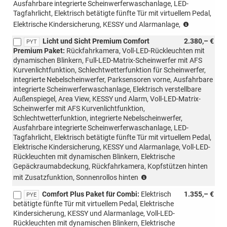
Ausfahrbare integrierte Scheinwerferwaschanlage, LED-
Tagfahrlicht, Elektrisch betätigte fünfte Tür mit virtuellem Pedal,
(nur
Elektrische Kindersicherung, KESSY und Alarmanlage,
mit
Licht und Sicht Premium Comfort
2.380,– €
PTB/PTC/
PYT
Premium Paket:
Rückfahrkamera, Voll-LED-Rückleuchten mit
möglich,
dynamischen Blinkern, Full-LED-Matrix-Scheinwerfer mit AFS
nicht
Kurvenlichtfunktion, Schlechtwetterfunktion für Scheinwerfer,
mit
integrierte Nebelscheinwerfer, Parksensoren vorne, Ausfahrbare
Loft,
integrierte Scheinwerferwaschanlage, Elektrisch verstellbare
Liftback/C
Außenspiegel, Area View, KESSY und Alarm, Voll-LED-Matrix-
möglich)
Scheinwerfer mit AFS Kurvenlichtfunktion,
Schlechtwetterfunktion, integrierte Nebelscheinwerfer,
Ausfahrbare integrierte Scheinwerferwaschanlage, LED-
Tagfahrlicht, Elektrisch betätigte fünfte Tür mit virtuellem Pedal,
Elektrische Kindersicherung, KESSY und Alarmanlage, Voll-LED-
Rückleuchten mit dynamischen Blinkern, Elektrische
Gepäckraumabdeckung, Rückfahrkamera, Kopfstützen hinten
(nur
mit Zusatzfunktion, Sonnenrollos hinten
mit
Comfort Plus Paket für Combi:
Elektrisch
1.355,– €
PTB/PTC/PAW/PAP
PYE
betätigte fünfte Tür mit virtuellem Pedal, Elektrische
möglich,
Kindersicherung, KESSY und Alarmanlage, Voll-LED-
nicht
Rückleuchten mit dynamischen Blinkern, Elektrische
mit