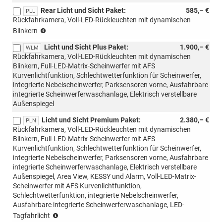
mit
Rear Licht und Sicht Paket:
585,– €
PLC/PL4/PLF/PL9
PLL
Rückfahrkamera, Voll-LED-Rückleuchten mit dynamischen
möglich)
(nur
Blinkern
mit
Licht und Sicht Plus Paket:
1.900,– €
3N3
WLM
Rückfahrkamera, Voll-LED-Rückleuchten mit dynamischen
möglich)
Blinkern, Full-LED-Matrix-Scheinwerfer mit AFS
Kurvenlichtfunktion, Schlechtwetterfunktion für Scheinwerfer,
integrierte Nebelscheinwerfer, Parksensoren vorne, Ausfahrbare
integrierte Scheinwerferwaschanlage, Elektrisch verstellbare
Außenspiegel
Licht und Sicht Premium Paket:
2.380,– €
PLN
Rückfahrkamera, Voll-LED-Rückleuchten mit dynamischen
Blinkern, Full-LED-Matrix-Scheinwerfer mit AFS
Kurvenlichtfunktion, Schlechtwetterfunktion für Scheinwerfer,
integrierte Nebelscheinwerfer, Parksensoren vorne, Ausfahrbare
integrierte Scheinwerferwaschanlage, Elektrisch verstellbare
Außenspiegel, Area View, KESSY und Alarm, Voll-LED-Matrix-
Scheinwerfer mit AFS Kurvenlichtfunktion,
Schlechtwetterfunktion, integrierte Nebelscheinwerfer,
Ausfahrbare integrierte Scheinwerferwaschanlage, LED-
(nur
Tagfahrlicht