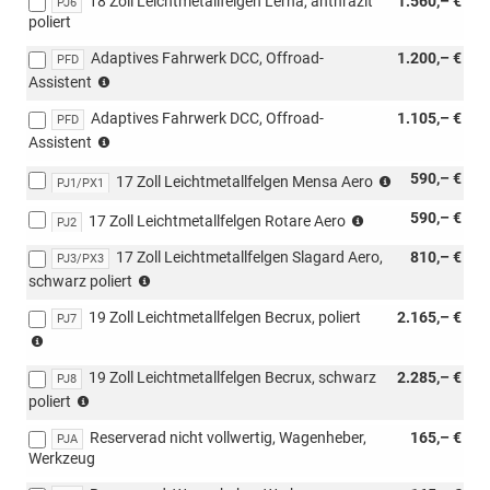
18 Zoll Leichtmetallfelgen Lerna, anthrazit
1.560,– €
PJ6
poliert
Adaptives Fahrwerk DCC, Offroad-
1.200,– €
PFD
(nur
Assistent
für
Adaptives Fahrwerk DCC, Offroad-
1.105,– €
4x4)
PFD
(nur
(nur
Assistent
für
für
(außer
590,– €
4x4)
17 Zoll Leichtmetallfelgen Mensa Aero
110
PJ1/PX1
4x4)
(nur
kW,
(außer
590,– €
17 Zoll Leichtmetallfelgen Rotare Aero
für
PJ2
für
4x4)
110
4x4/außer
17 Zoll Leichtmetallfelgen Slagard Aero,
810,– €
PJ3/PX3
kW,
4x4)
(außer
schwarz poliert
für
4x4)
4x4/außer
19 Zoll Leichtmetallfelgen Becrux, poliert
2.165,– €
PJ7
4x4)
nicht
möglich
19 Zoll Leichtmetallfelgen Becrux, schwarz
2.285,– €
mit
PJ8
nicht
s3FU/PFA/Loft
poliert
möglich
Reserverad nicht vollwertig, Wagenheber,
165,– €
mit
PJA
Werkzeug
s3FU/PFA/Loft