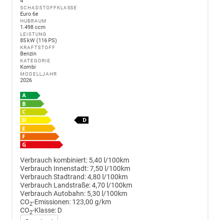
4
SCHADSTOFFKLASSE
Euro 6e
HUBRAUM
1.498 ccm
LEISTUNG
85 kW (116 PS)
KRAFTSTOFF
Benzin
KATEGORIE
Kombi
MODELLJAHR
2026
Verbrauch kombiniert:
5,40 l/100km
Verbrauch Innenstadt:
7,50 l/100km
Verbrauch Stadtrand:
4,80 l/100km
Verbrauch Landstraße:
4,70 l/100km
Verbrauch Autobahn:
5,30 l/100km
CO
-Emissionen:
123,00 g/km
2
CO
-Klasse:
D
2