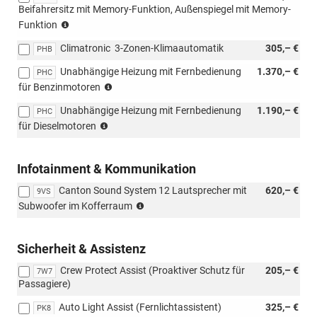
Beifahrersitz mit Memory-Funktion, Außenspiegel mit Memory-
(nicht
Funktion
mit
Climatronic  3-Zonen-Klimaautomatik
305,– €
PST/PSU
PHB
kombinierbar,
Unabhängige Heizung mit Fernbedienung
1.370,– €
PHC
nur
nicht
für Benzinmotoren
mit
möglich
Lodge/Lounge/Sportline
Unabhängige Heizung mit Fernbedienung
1.190,– €
mit
PHC
kombinierbar)
nicht
Loft
für Dieselmotoren
möglich
mit
Loft
Infotainment & Kommunikation
Canton Sound System 12 Lautsprecher mit
620,– €
9VS
(nur
Subwoofer im Kofferraum
mit
PJC,
PYA/PYE,
Sicherheit & Assistenz
PYR/PYS/PYT,
Crew Protect Assist (Proaktiver Schutz für
205,– €
PTB/PTC/PAP/PAW
7W7
Passagiere)
möglich)
Auto Light Assist (Fernlichtassistent)
325,– €
PK8