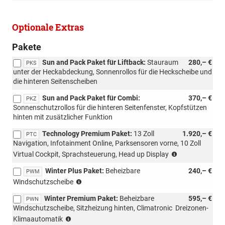
Optionale Extras
Pakete
Sun and Pack Paket für Liftback:
Stauraum
280,– €
PKS
unter der Heckabdeckung, Sonnenrollos für die Heckscheibe und
die hinteren Seitenscheiben
Sun and Pack Paket für Combi:
370,– €
PKZ
Sonnenschutzrollos für die hinteren Seitenfenster, Kopfstützen
hinten mit zusätzlicher Funktion
Technology Premium Paket:
13 Zoll
1.920,– €
PTC
Navigation, Infotainment Online, Parksensoren vorne, 10 Zoll
(nicht
Virtual Cockpit, Sprachsteuerung, Head up Display
mit
Winter Plus Paket:
Beheizbare
240,– €
Loft
PWM
(nur
möglich)
Windschutzscheibe
mit
Winter Premium Paket:
Beheizbare
595,– €
PLC/PL4/PLF/PL9
PWN
Windschutzscheibe, Sitzheizung hinten, Climatronic  Dreizonen-
möglich)
(nur
Klimaautomatik