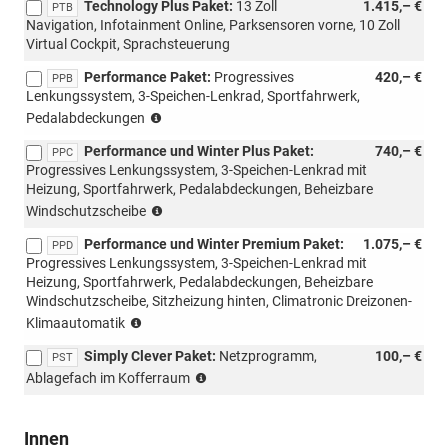
Technology Plus Paket:
13 Zoll
1.415,– €
PTB
Navigation, Infotainment Online, Parksensoren vorne, 10 Zoll
Virtual Cockpit, Sprachsteuerung
Performance Paket:
Progressives
420,– €
PPB
Lenkungssystem, 3-Speichen-Lenkrad, Sportfahrwerk,
(nicht
Pedalabdeckungen
möglich
Performance und Winter Plus Paket:
740,– €
mit
PPC
Progressives Lenkungssystem, 3-Speichen-Lenkrad mit
PWM/PWN,
Heizung, Sportfahrwerk, Pedalabdeckungen, Beheizbare
Loft)
(nicht
Windschutzscheibe
mit
Performance und Winter Premium Paket:
1.075,– €
Loft
PPD
Progressives Lenkungssystem, 3-Speichen-Lenkrad mit
möglich)
Heizung, Sportfahrwerk, Pedalabdeckungen, Beheizbare
Windschutzscheibe, Sitzheizung hinten, Climatronic Dreizonen-
(nicht
Klimaautomatik
mit
Simply Clever Paket:
Netzprogramm,
100,– €
Loft
PST
(nicht
möglich)
Ablagefach im Kofferraum
möglich
für
m-
Innen