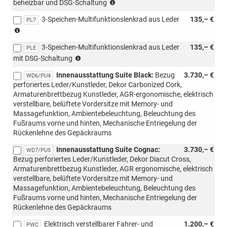
(nur
möglich,
beheizbar und DSG-Schaltung
mit
nicht
3-Speichen-Multifunktionslenkrad aus Leder
135,– €
PWM/PWN
PL7
mit
(nicht
möglich,
Loft
mit
nicht
möglich)
3-Speichen-Multifunktionslenkrad aus Leder
135,– €
Loft
PLE
mit
(nicht
kombinierbar)
mit DSG-Schaltung
Loft
mit
möglich)
Innenausstattung Suite Black:
Bezug
3.730,– €
Loft
WD6/PU4
perforiertes Leder/Kunstleder, Dekor Carbonized Cork,
kombinierbar)
Armaturenbrettbezug Kunstleder, AGR-ergonomische, elektrisch
verstellbare, belüftete Vordersitze mit Memory- und
Massagefunktion, Ambientebeleuchtung, Beleuchtung des
Fußraums vorne und hinten, Mechanische Entriegelung der
Rückenlehne des Gepäckraums
Innenausstattung Suite Cognac:
3.730,– €
WD7/PU5
Bezug perforiertes Leder/Kunstleder, Dekor Diacut Cross,
Armaturenbrettbezug Kunstleder, AGR ergonomische, elektrisch
verstellbare, belüftete Vordersitze mit Memory- und
Massagefunktion, Ambientebeleuchtung, Beleuchtung des
Fußraums vorne und hinten, Mechanische Entriegelung der
Rückenlehne des Gepäckraums
Elektrisch verstellbarer Fahrer- und
1.200,– €
PWC