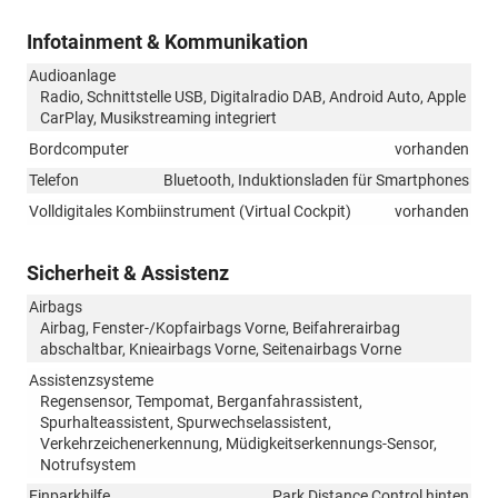
Infotainment & Kommunikation
Audioanlage
Radio, Schnittstelle USB, Digitalradio DAB, Android Auto, Apple
CarPlay, Musikstreaming integriert
Bordcomputer
vorhanden
Telefon
Bluetooth, Induktionsladen für Smartphones
Volldigitales Kombiinstrument (Virtual Cockpit)
vorhanden
Sicherheit & Assistenz
Airbags
Airbag, Fenster-/Kopfairbags Vorne, Beifahrerairbag
abschaltbar, Knieairbags Vorne, Seitenairbags Vorne
Assistenzsysteme
Regensensor, Tempomat, Berganfahrassistent,
Spurhalteassistent, Spurwechselassistent,
Verkehrzeichenerkennung, Müdigkeitserkennungs-Sensor,
Notrufsystem
Einparkhilfe
Park Distance Control hinten