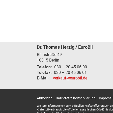
Dr. Thomas Herzig / EuroBil
Rhinstraße 49
10315
Berlin
Telefon:
030 – 20 45 06 00
Telefax:
030 – 20 45 06 01
E-Mail:
verkauf@eurobil.de
Anmelden
Barrierefreiheitserklärung
Impress
Weitere Informationen zum offiziellen Kraftstoffverbrauch un
Kraftstoffverbrauch, die offiziellen spezifischen CO
-Emissio
2