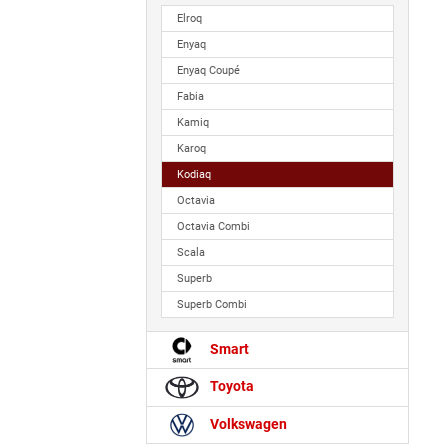
Elroq
Enyaq
Enyaq Coupé
Fabia
Kamiq
Karoq
Kodiaq
Octavia
Octavia Combi
Scala
Superb
Superb Combi
Smart
Toyota
Volkswagen