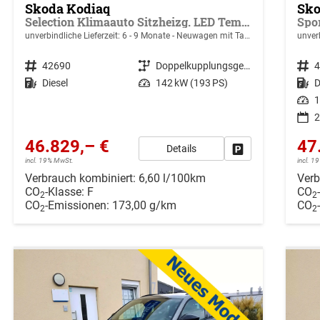
Skoda Kodiaq
Sko
Selection Klimaauto Sitzheizg. LED Tempomat 17"
unverbindliche Lieferzeit: 6 - 9 Monate
Neuwagen mit Tageszulassung
unverb
Fahrzeugnr.
42690
Getriebe
Doppelkupplungsgetriebe (DSG)
Fahrzeugnr.
Kraftstoff
Diesel
Leistung
142 kW (193 PS)
Kraftstoff
D
Leistung
1
2
46.829,– €
47
Details
Drucken, parken ode
incl. 19% MwSt.
incl. 
Verbrauch kombiniert:
6,60 l/100km
Verb
CO
-Klasse:
F
CO
2
2
CO
-Emissionen:
173,00 g/km
CO
2
2