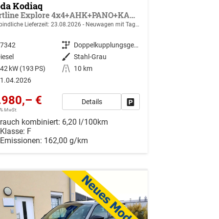
da Kodiaq
Sportline Explore 4x4+AHK+PANO+KAMERA+EL. HECKKL.+NAVI+20 LM
indliche Lieferzeit:
23.08.2026
Neuwagen mit Tageszulassung
47342
Getriebe
Doppelkupplungsgetriebe (DSG)
iesel
Außenfarbe
Stahl-Grau
42 kW (193 PS)
Kilometerstand
10 km
1.04.2026
.980,– €
Details
r vergleichen
Drucken, parken oder vergleiche
19% MwSt.
rauch kombiniert:
6,20 l/100km
-Klasse:
F
-Emissionen:
162,00 g/km