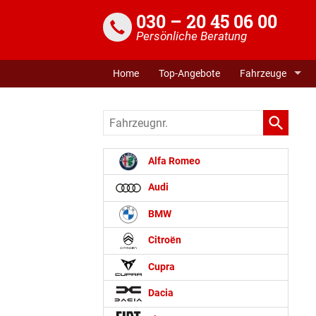
030 – 20 45 06 00
Persönliche Beratung
Home
Top-Angebote
Fahrzeuge
Fahrzeugnr.
Alfa Romeo
Audi
BMW
Citroën
Cupra
Dacia