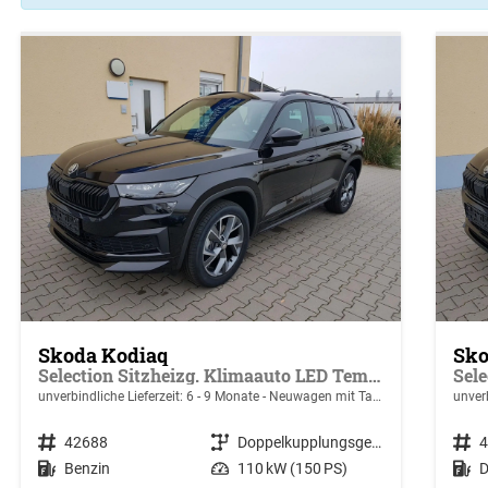
Skoda Kodiaq
Sko
Selection Sitzheizg. Klimaauto LED Tempomat 17"
unverbindliche Lieferzeit: 6 - 9 Monate
Neuwagen mit Tageszulassung
unver
Fahrzeugnr.
42688
Getriebe
Doppelkupplungsgetriebe (DSG)
Fahrzeugnr.
Kraftstoff
Benzin
Leistung
110 kW (150 PS)
Kraftstoff
D