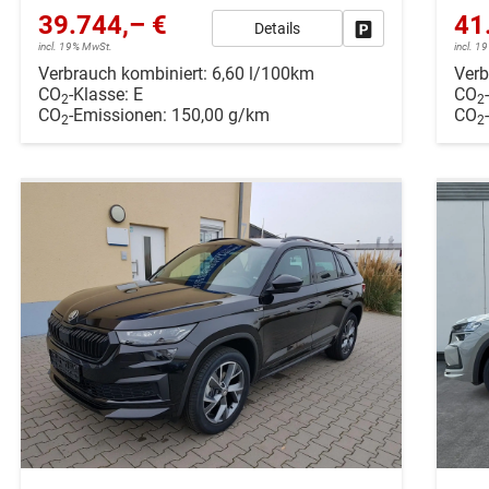
39.744,– €
41
Details
Drucken, parken ode
incl. 19% MwSt.
incl. 
Verbrauch kombiniert:
6,60 l/100km
Verb
CO
-Klasse:
E
CO
2
2
CO
-Emissionen:
150,00 g/km
CO
2
2