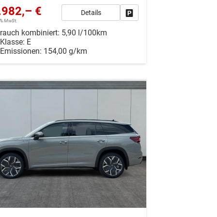
.982,– €
Details
r vergleichen
Drucken, parken oder vergleiche
19% MwSt.
rauch kombiniert:
5,90 l/100km
-Klasse:
E
-Emissionen:
154,00 g/km