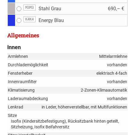
M3M3
Stahl Grau
690,– €
K4K4
Energy Blau
Allgemeines
Innen
Armlehnen
Mittelarmlehne
Durchlademöglichkeit
vorhanden
Fensterheber
elektrisch 4-fach
Innenraumfilter
vorhanden
Klimatisierung
2-Zonen-Klimaautomatik
Laderaumabdeckung
vorhanden
Lenkrad
in Leder, höhenverstellbar, mit Multifunktionen
Sitze
Isofix (Kindersitzbefestigung), Rücksitzbank hinten geteilt,
Sitzheizung, Isofix Beifahrersitz