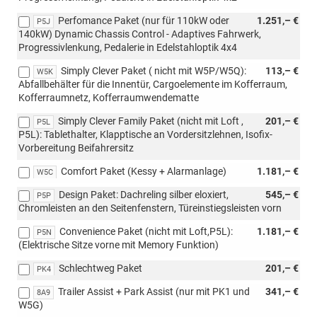
Perfomance Paket (nur für 110kW oder
1.251,– €
P5J
140kW) Dynamic Chassis Control - Adaptives Fahrwerk,
Progressivlenkung, Pedalerie in Edelstahloptik 4x4
Simply Clever Paket ( nicht mit W5P/W5Q):
113,– €
W5K
Abfallbehälter für die Innentür, Cargoelemente im Kofferraum,
Kofferraumnetz, Kofferraumwendematte
Simply Clever Family Paket (nicht mit Loft ,
201,– €
P5L
P5L): Tablethalter, Klapptische an Vordersitzlehnen, Isofix-
Vorbereitung Beifahrersitz
Comfort Paket (Kessy + Alarmanlage)
1.181,– €
W5C
Design Paket: Dachreling silber eloxiert,
545,– €
P5P
Chromleisten an den Seitenfenstern, Türeinstiegsleisten vorn
Convenience Paket (nicht mit Loft,P5L):
1.181,– €
P5N
(Elektrische Sitze vorne mit Memory Funktion)
Schlechtweg Paket
201,– €
PK4
Trailer Assist + Park Assist (nur mit PK1 und
341,– €
8A9
W5G)