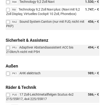
Technology 9,2 Zoll Navi
1.530,– €
R6K
Technology 9,2 Zoll Navi plus: (Navi mit 9,2
1.747,– €
R6I
Zoll Display, Virtuelles Cockpit 10 Zoll, Phonebox)
Sound System Canton (nur mit PJD, nicht mit
456,– €
RA2
PKP)
Sicherheit & Assistenz
Adaptiver Abstandsassistent ACC bis
494,– €
PPJ
210km/h nicht mit P5H
Außen
AHK elektrisch
989,– €
PK1
Räder & Technik
17 Zoll-Leichtmetallfelgen Scutus 4x2
586,– €
PU0
215/55R17, 4x4 225/55R17