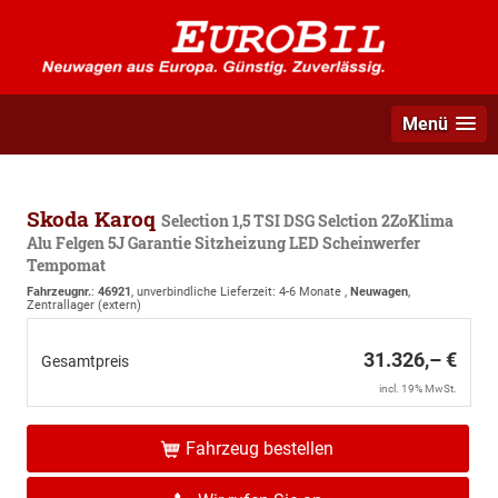
Menü
Skoda Karoq
Selection 1,5 TSI DSG Selction 2ZoKlima
Alu Felgen 5J Garantie Sitzheizung LED Scheinwerfer
Tempomat
Fahrzeugnr.
:
46921
, unverbindliche Lieferzeit: 4-6 Monate ,
Neuwagen
,
Zentrallager (extern)
31.326,– €
Gesamtpreis
incl. 19% MwSt.
Fahrzeug bestellen