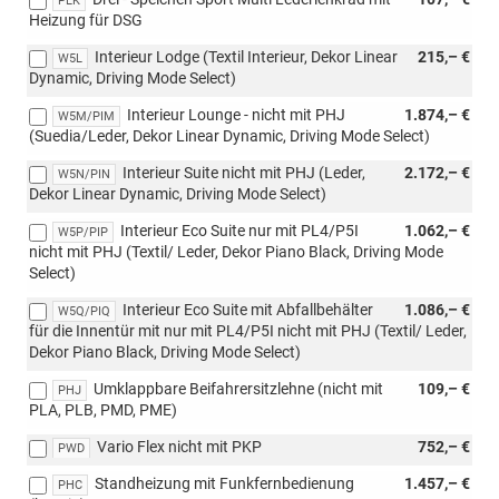
PLK
Heizung für DSG
Interieur Lodge (Textil Interieur, Dekor Linear
215,– €
W5L
Dynamic, Driving Mode Select)
Interieur Lounge - nicht mit PHJ
1.874,– €
W5M/PIM
(Suedia/Leder, Dekor Linear Dynamic, Driving Mode Select)
Interieur Suite nicht mit PHJ (Leder,
2.172,– €
W5N/PIN
Dekor Linear Dynamic, Driving Mode Select)
Interieur Eco Suite nur mit PL4/P5I
1.062,– €
W5P/PIP
nicht mit PHJ (Textil/ Leder, Dekor Piano Black, Driving Mode
Select)
Interieur Eco Suite mit Abfallbehälter
1.086,– €
W5Q/PIQ
für die Innentür mit nur mit PL4/P5I nicht mit PHJ (Textil/ Leder,
Dekor Piano Black, Driving Mode Select)
Umklappbare Beifahrersitzlehne (nicht mit
109,– €
PHJ
PLA, PLB, PMD, PME)
Vario Flex nicht mit PKP
752,– €
PWD
Standheizung mit Funkfernbedienung
1.457,– €
PHC