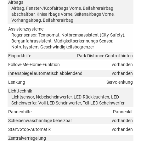
Airbags
Airbag, Fenster-/Kopfairbags Vorne, Beifahrerairbag
abschaltbar, Knieairbags Vorne, Seitenairbags Vorne,
Vorhangairbag, Beifahrerairbag
Assistenzsysteme
Regensensor, Tempomat, Notbremsassistent (City-Safety),
Berganfahrassistent, Müdigkeitserkennungs-Sensor,
Notrufsystem, Geschwindigkeitsbegrenzer
Einparkhilfe
Park Distance Control hinten
Follow-Me-Home-Funktion
vorhanden
Innenspiegel automatisch abblendend
vorhanden
Lenkung
Servolenkung
Lichttechnik
Lichtsensor, Nebelscheinwerfer, LED-Rückleuchten, LED-
Scheinwerfer, Voll-LED Scheinwerfer, Teil-LED Scheinwerfer
Pannenhilfe
Pannenkit
Scheibenwaschanlage beheizbar
vorhanden
Start/Stop-Automatik
vorhanden
Zentralverriegelung