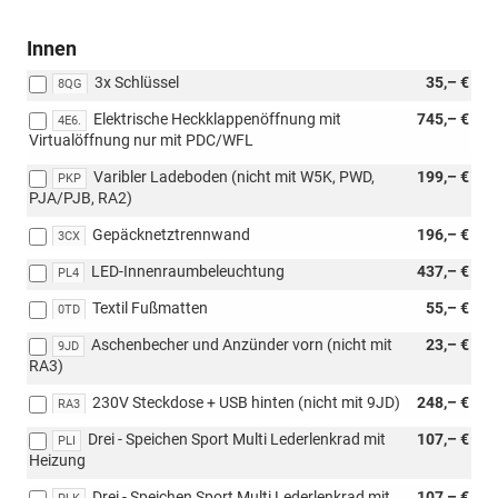
Innen
3x Schlüssel
35,– €
8QG
Elektrische Heckklappenöffnung mit
745,– €
4E6.
Virtualöffnung nur mit PDC/WFL
Varibler Ladeboden (nicht mit W5K, PWD,
199,– €
PKP
PJA/PJB, RA2)
Gepäcknetztrennwand
196,– €
3CX
LED-Innenraumbeleuchtung
437,– €
PL4
Textil Fußmatten
55,– €
0TD
Aschenbecher und Anzünder vorn (nicht mit
23,– €
9JD
RA3)
230V Steckdose + USB hinten (nicht mit 9JD)
248,– €
RA3
Drei - Speichen Sport Multi Lederlenkrad mit
107,– €
PLI
Heizung
Drei - Speichen Sport Multi Lederlenkrad mit
107,– €