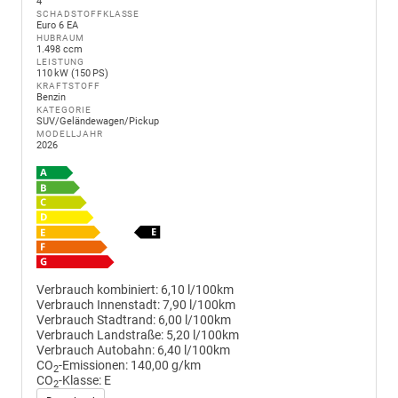
4
SCHADSTOFFKLASSE
Euro 6 EA
HUBRAUM
1.498 ccm
LEISTUNG
110 kW (150 PS)
KRAFTSTOFF
Benzin
KATEGORIE
SUV/Geländewagen/Pickup
MODELLJAHR
2026
Verbrauch kombiniert:
6,10 l/100km
Verbrauch Innenstadt:
7,90 l/100km
Verbrauch Stadtrand:
6,00 l/100km
Verbrauch Landstraße:
5,20 l/100km
Verbrauch Autobahn:
6,40 l/100km
CO
-Emissionen:
140,00 g/km
2
CO
-Klasse:
E
2