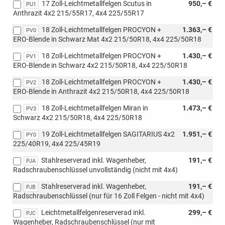
17 Zoll-Leichtmetallfelgen Scutus in
950,– €
PU1
Anthrazit 4x2 215/55R17, 4x4 225/55R17
18 Zoll-Leichtmetallfelgen PROCYON +
1.363,– €
PV0
ERO-Blende in Schwarz Mat 4x2 215/50R18, 4x4 225/50R18
18 Zoll-Leichtmetallfelgen PROCYON +
1.430,– €
PV1
ERO-Blende in Schwarz 4x2 215/50R18, 4x4 225/50R18
18 Zoll-Leichtmetallfelgen PROCYON +
1.430,– €
PV2
ERO-Blende in Anthrazit 4x2 215/50R18, 4x4 225/50R18
18 Zoll-Leichtmetallfelgen Miran in
1.473,– €
PV3
Schwarz 4x2 215/50R18, 4x4 225/50R18
19 Zoll-Leichtmetallfelgen SAGITARIUS 4x2
1.951,– €
PY0
225/40R19, 4x4 225/45R19
Stahlreserverad inkl. Wagenheber,
191,– €
PJA
Radschraubenschlüssel unvollständig (nicht mit 4x4)
Stahlreserverad inkl. Wagenheber,
191,– €
PJB
Radschraubenschlüssel (nur für 16 Zoll Felgen - nicht mit 4x4)
Leichtmetallfelgenreserverad inkl.
299,– €
PJC
Wagenheber, Radschraubenschlüssel (nur mit