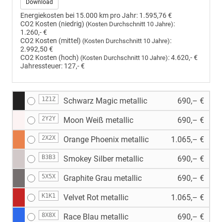
Download
Energiekosten bei 15.000 km pro Jahr:
1.595,76 €
CO2 Kosten (niedrig)
:
(Kosten Durchschnitt 10 Jahre)
1.260,- €
CO2 Kosten (mittel)
:
(Kosten Durchschnitt 10 Jahre)
2.992,50 €
CO2 Kosten (hoch)
:
4.620,- €
(Kosten Durchschnitt 10 Jahre)
Jahressteuer:
127,- €
1Z1Z
Schwarz Magic metallic
690,– €
2Y2Y
Moon Weiß metallic
690,– €
2X2X
Orange Phoenix metallic
1.065,– €
B3B3
Smokey Silber metallic
690,– €
5X5X
Graphite Grau metallic
690,– €
K1K1
Velvet Rot metallic
1.065,– €
8X8X
Race Blau metallic
690,– €