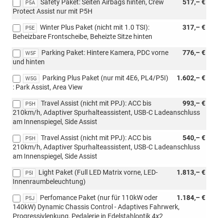
Safety Paket: Seiten Airbags hinten, Crew
517,– €
P5A
Protect Assist nur mit P5H
Winter Plus Paket (nicht mit 1.0 TSI):
317,– €
P5E
Beheizbare Frontscheibe, Beheizte Sitze hinten
Parking Paket: Hintere Kamera, PDC vorne
776,– €
W5F
und hinten
Parking Plus Paket (nur mit 4E6, PL4/P5I)
1.602,– €
W5G
: Park Assist, Area View
Travel Assist (nicht mit PPJ): ACC bis
993,– €
P5H
210km/h, Adaptiver Spurhalteassistent, USB-C Ladeanschluss
am Innenspiegel, Side Assist
Travel Assist (nicht mit PPJ): ACC bis
540,– €
P5H
210km/h, Adaptiver Spurhalteassistent, USB-C Ladeanschluss
am Innenspiegel, Side Assist
Light Paket (Full LED Matrix vorne, LED-
1.813,– €
P5I
Innenraumbeleuchtung)
Perfomance Paket (nur für 110kW oder
1.184,– €
P5J
140kW) Dynamic Chassis Control - Adaptives Fahrwerk,
Progressivlenkung, Pedalerie in Edelstahloptik 4x2