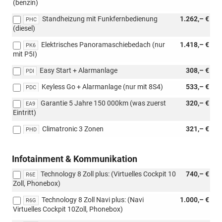
(benzin)
Standheizung mit Funkfernbedienung
1.262,– €
PHC
(diesel)
Elektrisches Panoramaschiebedach (nur
1.418,– €
PK6
mit P5I)
Easy Start + Alarmanlage
308,– €
PDI
Keyless Go + Alarmanlage (nur mit 8S4)
533,– €
PDC
Garantie 5 Jahre 150 000km (was zuerst
320,– €
EA9
Eintritt)
Climatronic 3 Zonen
321,– €
PHD
Infotainment & Kommunikation
Technology 8 Zoll plus: (Virtuelles Cockpit 10
740,– €
R6E
Zoll, Phonebox)
Technology 8 Zoll Navi plus: (Navi
1.000,– €
R6G
Virtuelles Cockpit 10Zoll, Phonebox)