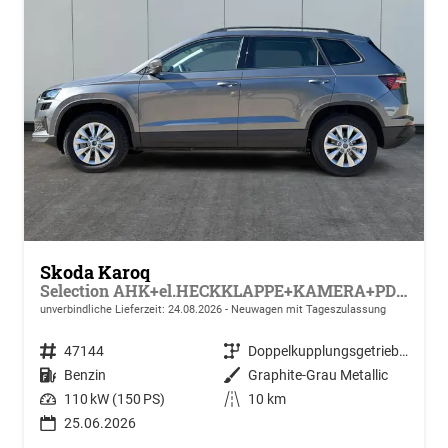
Skoda Karoq
Selection AHK+el.HECKKLAPPE+KAMERA+PDC+ACC
unverbindliche Lieferzeit:
24.08.2026
Neuwagen mit Tageszulassung
Fahrzeugnr.
47144
Getriebe
Doppelkupplungsgetriebe (DSG)
Kraftstoff
Benzin
Außenfarbe
Graphite-Grau Metallic
Leistung
110 kW (150 PS)
Kilometerstand
10 km
25.06.2026