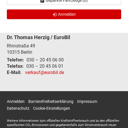
Geparkte Fahrzeuge (
0
)
Anmelden
Dr. Thomas Herzig / EuroBil
Rhinstraße 49
10315
Berlin
Telefon:
030 – 20 45 06 00
Telefax:
030 – 20 45 06 01
E-Mail:
verkauf@eurobil.de
Anmelden
Barrierefreiheitserklärung
Impressum
Datenschutz
Cookie-Einstellungen
Weitere Informationen zum offiziellen Kraftstoffverbrauch und zu den offiziellen
spezifischen CO
-Emissionen und gegebenenfalls zum Stromverbrauch neuer
2