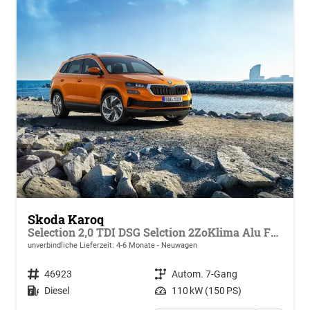
Skoda Karoq
Selection 2,0 TDI DSG Selction 2ZoKlima Alu Felgen 5J Garantie Sitzheizung LED Scheinwerfer Tempomat
unverbindliche Lieferzeit: 4-6 Monate
Neuwagen
Fahrzeugnr.
46923
Getriebe
Autom. 7-Gang
Kraftstoff
Diesel
Leistung
110 kW (150 PS)