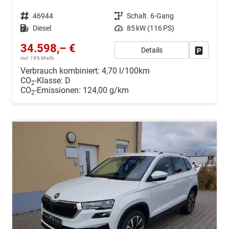
Fahrzeugnr.
46944
Getriebe
Schalt. 6-Gang
Kraftstoff
Diesel
Leistung
85 kW (116 PS)
34.598,– €
Details
Drucken, 
incl. 19% MwSt.
Verbrauch kombiniert:
4,70 l/100km
CO
-Klasse:
D
2
CO
-Emissionen:
124,00 g/km
2