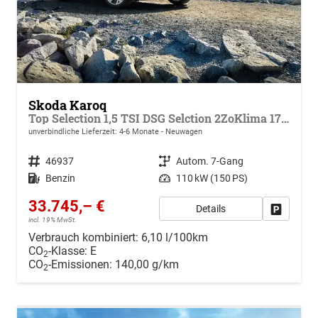
Skoda Karoq
Top Selection 1,5 TSI DSG Selction 2ZoKlima 17 Zoll Alu Felgen 5J Garantie Sitzheizung Matrix ACC
unverbindliche Lieferzeit: 4-6 Monate
Neuwagen
Fahrzeugnr.
46937
Getriebe
Autom. 7-Gang
Kraftstoff
Benzin
Leistung
110 kW (150 PS)
33.745,– €
Details
Drucken, 
incl. 19% MwSt.
Verbrauch kombiniert:
6,10 l/100km
CO
-Klasse:
E
2
CO
-Emissionen:
140,00 g/km
2