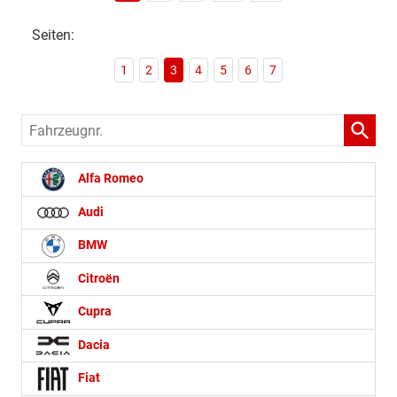
Seiten:
1
2
3
4
5
6
7
Fahrzeugnr.
Alfa Romeo
Audi
BMW
Citroën
Cupra
Dacia
Fiat