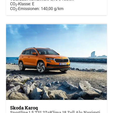
CO
-Klasse:
E
2
CO
-Emissionen:
140,00 g/km
2
Skoda Karoq
Sportline 1,5 TSI 2ZoKlima 18 Zoll Alu Navigation 5J Garantie 10 ViCo Matrix ACC el Heckklappe 2 x PDC Kamera