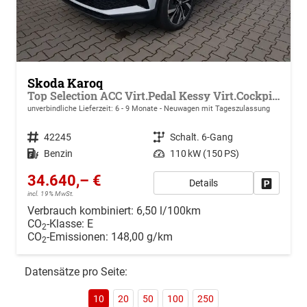
Skoda Karoq
Top Selection ACC Virt.Pedal Kessy Virt.Cockpit Kamera 17"LM
unverbindliche Lieferzeit: 6 - 9 Monate
Neuwagen mit Tageszulassung
Fahrzeugnr.
42245
Getriebe
Schalt. 6-Gang
Kraftstoff
Benzin
Leistung
110 kW (150 PS)
34.640,– €
Details
Drucken, 
incl. 19% MwSt.
Verbrauch kombiniert:
6,50 l/100km
CO
-Klasse:
E
2
CO
-Emissionen:
148,00 g/km
2
Datensätze pro Seite:
10
20
50
100
250