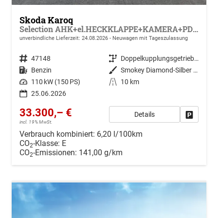
Skoda Karoq
Selection AHK+el.HECKKLAPPE+KAMERA+PDC+ACC
unverbindliche Lieferzeit:
24.08.2026
Neuwagen mit Tageszulassung
Fahrzeugnr.
47148
Getriebe
Doppelkupplungsgetriebe (DSG)
Kraftstoff
Benzin
Außenfarbe
Smokey Diamond-Silber Metallic
Leistung
110 kW (150 PS)
Kilometerstand
10 km
25.06.2026
33.300,– €
Details
Drucken, 
incl. 19% MwSt.
Verbrauch kombiniert:
6,20 l/100km
CO
-Klasse:
E
2
CO
-Emissionen:
141,00 g/km
2