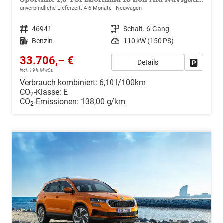
unverbindliche Lieferzeit: 4-6 Monate
Neuwagen
Fahrzeugnr.
46941
Getriebe
Schalt. 6-Gang
Kraftstoff
Benzin
Leistung
110 kW (150 PS)
33.706,– €
Details
Drucken, 
incl. 19% MwSt.
Verbrauch kombiniert:
6,10 l/100km
CO
-Klasse:
E
2
CO
-Emissionen:
138,00 g/km
2