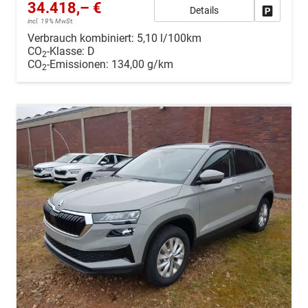
34.418,– €
Details
Drucken, 
incl. 19% MwSt.
Verbrauch kombiniert:
5,10 l/100km
CO
-Klasse:
D
2
CO
-Emissionen:
134,00 g/km
2