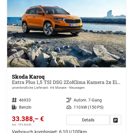
Skoda Karoq
Extra Plus 1,5 TSI DSG 2ZoKlima Kamera 2x Einparkhilfe Alu Felgen 5J Garantie Sitzheizung Matrix el Heckklappe ACC
unverbindliche Lieferzeit: 4-6 Monate
Neuwagen
Fahrzeugnr.
46933
Getriebe
Autom. 7-Gang
Kraftstoff
Benzin
Leistung
110 kW (150 PS)
33.388,– €
Details
Drucken, 
incl. 19% MwSt.
Verbrauch kombiniert:
6,10 l/100km