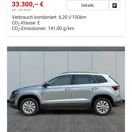
33.300,– €
Details
Drucken, 
incl. 19% MwSt.
Verbrauch kombiniert:
6,20 l/100km
CO
-Klasse:
E
2
CO
-Emissionen:
141,00 g/km
2