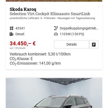
Skoda Karoq
Selection Virt.Cockpit Klimaauto SmartLink
unverbindliche Lieferzeit: 6 - 9 Monate
Neuwagen mit Tageszulassung
Fahrzeugnr.
43341
Getriebe
Doppelkupplungsgetriebe (DSG)
Kraftstoff
Diesel
Leistung
110 kW (150 PS)
34.450,– €
Details
Drucken, 
incl. 19% MwSt.
Verbrauch kombiniert:
5,30 l/100km
CO
-Klasse:
E
2
CO
-Emissionen:
141,00 g/km
2