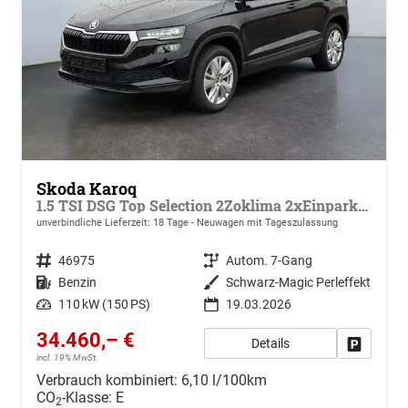
Skoda Karoq
1.5 TSI DSG Top Selection 2Zoklima 2xEinparkhilfe AHK Kamera Sitzheizung beheiztes Lenkrad
unverbindliche Lieferzeit:
18 Tage
Neuwagen mit Tageszulassung
Fahrzeugnr.
46975
Getriebe
Autom. 7-Gang
Kraftstoff
Benzin
Außenfarbe
Schwarz-Magic Perleffekt
Leistung
110 kW (150 PS)
19.03.2026
34.460,– €
Details
Drucken, 
incl. 19% MwSt.
Verbrauch kombiniert:
6,10 l/100km
CO
-Klasse:
E
2