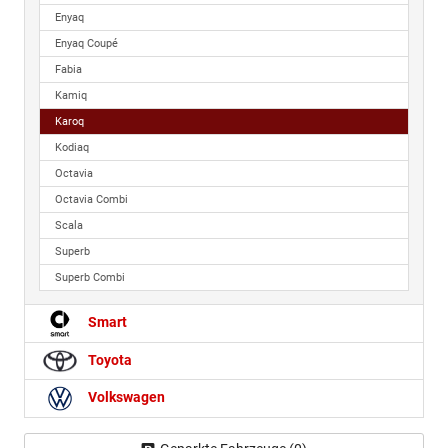
Enyaq
Enyaq Coupé
Fabia
Kamiq
Karoq
Kodiaq
Octavia
Octavia Combi
Scala
Superb
Superb Combi
Smart
Toyota
Volkswagen