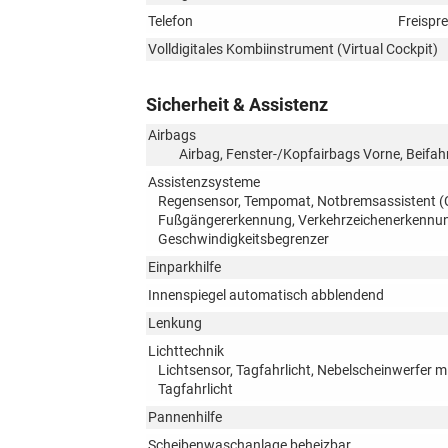
Telefon
Freispr
Volldigitales Kombiinstrument (Virtual Cockpit)
Sicherheit & Assistenz
Airbags
Airbag, Fenster-/Kopfairbags Vorne, Beifah
Assistenzsysteme
Regensensor, Tempomat, Notbremsassistent (Ci
Fußgängererkennung, Verkehrzeichenerkennun
Geschwindigkeitsbegrenzer
Einparkhilfe
Innenspiegel automatisch abblendend
Lenkung
Lichttechnik
Lichtsensor, Tagfahrlicht, Nebelscheinwerfer m
Tagfahrlicht
Pannenhilfe
Scheibenwaschanlage beheizbar