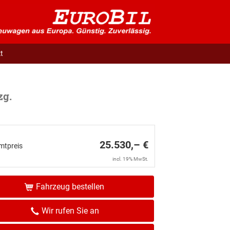
t
zg.
25.530,– €
mtpreis
incl. 19% MwSt.
Fahrzeug bestellen
Wir rufen Sie an