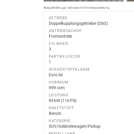
Beispielbilder, ggf. teilweise mit Sonderausstattung
GETRIEBE
Doppelkupplungsgetriebe (DSG)
ANTRIEBSACHSE
Frontantrieb
ZYLINDER
3
PARTIKELFILTER
1
SCHADSTOFFKLASSE
Euro 6e
HUBRAUM
999 ccm
LEISTUNG
85 kW (116 PS)
KRAFTSTOFF
Benzin
KATEGORIE
SUV/Geländewagen/Pickup
MODELLJAHR