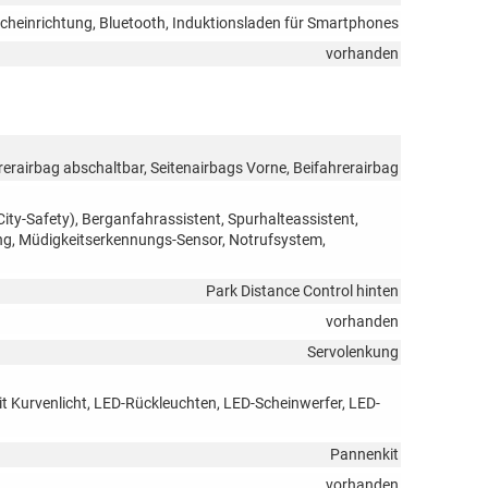
echeinrichtung, Bluetooth, Induktionsladen für Smartphones
vorhanden
rerairbag abschaltbar, Seitenairbags Vorne, Beifahrerairbag
ty-Safety), Berganfahrassistent, Spurhalteassistent,
g, Müdigkeitserkennungs-Sensor, Notrufsystem,
Park Distance Control hinten
vorhanden
Servolenkung
it Kurvenlicht, LED-Rückleuchten, LED-Scheinwerfer, LED-
Pannenkit
vorhanden