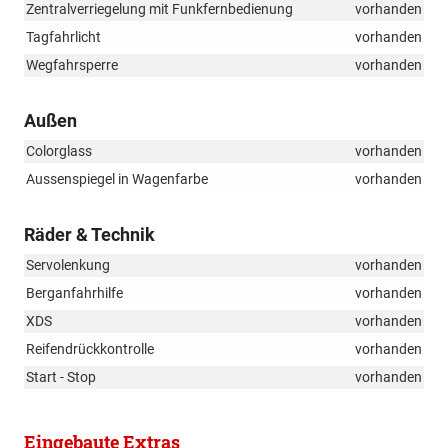
Zentralverriegelung mit Funkfernbedienung
vorhanden
Tagfahrlicht
vorhanden
Wegfahrsperre
vorhanden
Außen
Colorglass
vorhanden
Aussenspiegel in Wagenfarbe
vorhanden
Räder & Technik
Servolenkung
vorhanden
Berganfahrhilfe
vorhanden
XDS
vorhanden
Reifendrückkontrolle
vorhanden
Start - Stop
vorhanden
Eingebaute Extras