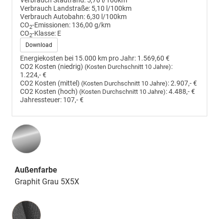
Verbrauch Stadtrand:
5,70 l/100km
Verbrauch Landstraße:
5,10 l/100km
Verbrauch Autobahn:
6,30 l/100km
CO
-Emissionen:
136,00 g/km
2
CO
-Klasse:
E
2
Download
Energiekosten bei 15.000 km pro Jahr:
1.569,60 €
CO2 Kosten (niedrig)
:
(Kosten Durchschnitt 10 Jahre)
1.224,- €
CO2 Kosten (mittel)
:
2.907,- €
(Kosten Durchschnitt 10 Jahre)
CO2 Kosten (hoch)
:
4.488,- €
(Kosten Durchschnitt 10 Jahre)
Jahressteuer:
107,- €
Außenfarbe
Graphit Grau 5X5X
Innenausstattung