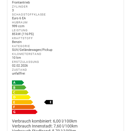
Frontantrieb
ZYLINDER
3
SCHADSTOFFKLASSE
Euro 6 EA
HUBRAUM
999 ccm
LEISTUNG
85 kW (116 PS)
KRAFTSTOFF
Benzin
KATEGORIE
SUV/Geländewagen/Pickup
KILOMETERSTAND
10 km
ERSTZULASSUNG
02.02.2026
ZUSTAND
unfallfrei
Verbrauch kombiniert:
6,00 l/100km
Verbrauch Innenstadt:
7,60 l/100km