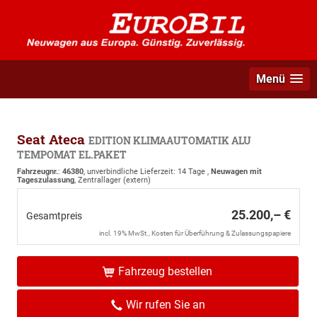
Menü
Seat Ateca
EDITION KLIMAAUTOMATIK ALU
TEMPOMAT EL.PAKET
Fahrzeugnr.
:
46380
, unverbindliche Lieferzeit:
14 Tage
,
Neuwagen mit
Tageszulassung
, Zentrallager (extern)
25.200,– €
Gesamtpreis
incl. 19% MwSt., Kosten für Überführung & Zulassungspapiere
Fahrzeug bestellen
Wir rufen Sie an