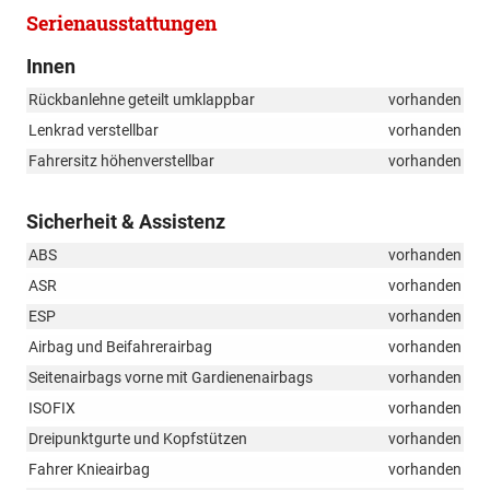
Serienausstattungen
Innen
Rückbanlehne geteilt umklappbar
vorhanden
Lenkrad verstellbar
vorhanden
Fahrersitz höhenverstellbar
vorhanden
Sicherheit & Assistenz
ABS
vorhanden
ASR
vorhanden
ESP
vorhanden
Airbag und Beifahrerairbag
vorhanden
Seitenairbags vorne mit Gardienenairbags
vorhanden
ISOFIX
vorhanden
Dreipunktgurte und Kopfstützen
vorhanden
Fahrer Knieairbag
vorhanden