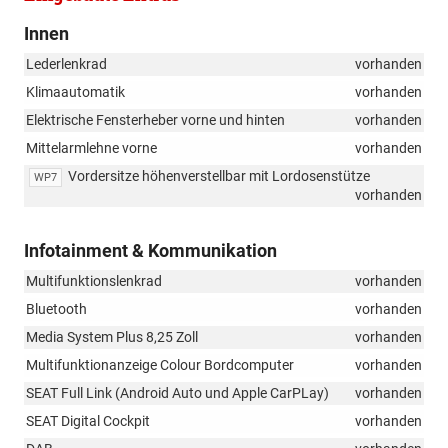
Innen
Lederlenkrad
vorhanden
Klimaautomatik
vorhanden
Elektrische Fensterheber vorne und hinten
vorhanden
Mittelarmlehne vorne
vorhanden
Vordersitze höhenverstellbar mit Lordosenstütze
WP7
vorhanden
Infotainment & Kommunikation
Multifunktionslenkrad
vorhanden
Bluetooth
vorhanden
Media System Plus 8,25 Zoll
vorhanden
Multifunktionanzeige Colour Bordcomputer
vorhanden
SEAT Full Link (Android Auto und Apple CarPLay)
vorhanden
SEAT Digital Cockpit
vorhanden