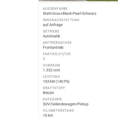
AUSSENFARBE
Stahl-Grau+Black-Pearl-Schwarz
INNENAUSSTATTUNG
auf Anfrage
GETRIEBE
Automatik
ANTRIEBSACHSE
Frontantrieb
PARTIKELFILTER
1
HUBRAUM
1.332 ccm
LEISTUNG
103 kW (140 PS)
KRAFTSTOFF
Benzin
KATEGORIE
SUV/Geländewagen/Pickup
KILOMETERSTAND
10 km