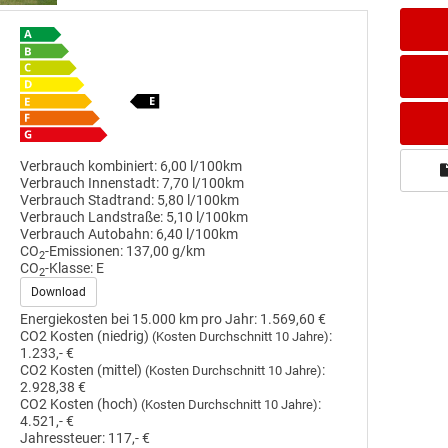
Verbrauch kombiniert:
6,00 l/100km
Verbrauch Innenstadt:
7,70 l/100km
Verbrauch Stadtrand:
5,80 l/100km
Verbrauch Landstraße:
5,10 l/100km
Verbrauch Autobahn:
6,40 l/100km
CO
-Emissionen:
137,00 g/km
2
CO
-Klasse:
E
2
Download
Energiekosten bei 15.000 km pro Jahr:
1.569,60 €
CO2 Kosten (niedrig)
:
(Kosten Durchschnitt 10 Jahre)
1.233,- €
CO2 Kosten (mittel)
:
(Kosten Durchschnitt 10 Jahre)
2.928,38 €
CO2 Kosten (hoch)
:
(Kosten Durchschnitt 10 Jahre)
4.521,- €
Jahressteuer:
117,- €