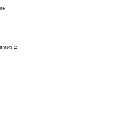
ure
ahrersitz