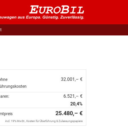
t
32.001,– €
ohne
führungskosten
6.521,– €
paren:
20,4%
25.480,– €
mtpreis
incl. 19% MwSt., Kosten für Überführung & Zulassungspapiere