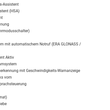
s-Assistent
stent (HSA)
nt
nnung
ahrmodusschalter)
tem mit automatischem Notruf (ERA GLONASS /
nt Aktiv
arnsystem
nerkennung mit Geschwindigkeits-Warnanzeige
ks vorn
Sprachsteuerung
mat)
iebe