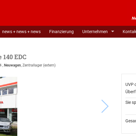
news + news + news
Finanzierung
Unternehmen
Kontak
 140 EDC
4
,
Neuwagen
, Zentrallager (extern)
UVP 
Über
Sie s
Gesa