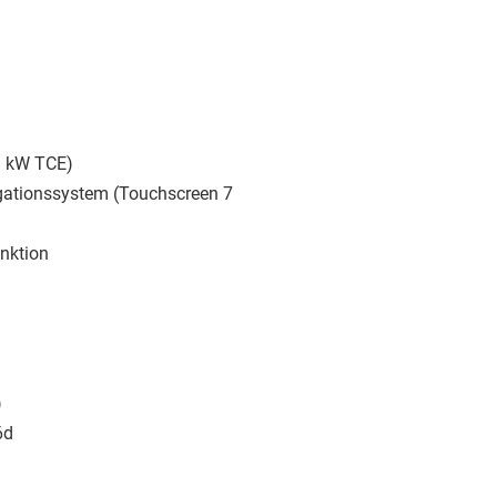
03 kW TCE)
gationssystem (Touchscreen 7
unktion
)
6d