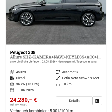
Peugeot 308
Allure SHZ+KAMERA+NAVI+KEYLESS+ACC+17 LM
unverbindliche Lieferzeit:
21.08.2026
Neuwagen mit Tageszulassung
Fahrzeugnr.
45329
Getriebe
Automatik
Kraftstoff
Diesel
Außenfarbe
Perla Nera Schwarz Metallic
Leistung
96 kW (131 PS)
Kilometerstand
10 km
11.06.2025
24.280,– €
Details
Drucken, 
incl. 19% MwSt.
Verbrauch kombiniert:
5,00 l/100km