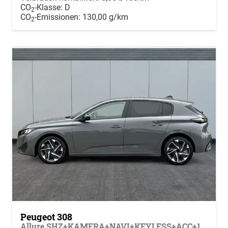
CO
-Klasse:
D
2
CO
-Emissionen:
130,00 g/km
2
Peugeot 308
Allure SHZ+KAMERA+NAVI+KEYLESS+ACC+17 LM