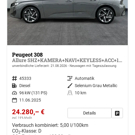
Peugeot 308
Allure SHZ+KAMERA+NAVI+KEYLESS+ACC+17 LM
unverbindliche Lieferzeit:
21.08.2026
Neuwagen mit Tageszulassung
Fahrzeugnr.
45333
Getriebe
Automatik
Kraftstoff
Diesel
Außenfarbe
Selenium Grau Metallic
Leistung
96 kW (131 PS)
Kilometerstand
10 km
11.06.2025
24.280,– €
Details
Drucken, 
incl. 19% MwSt.
Verbrauch kombiniert:
5,00 l/100km
CO
-Klasse:
D
2