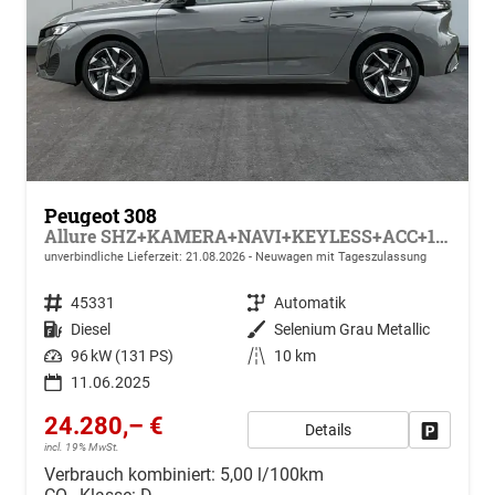
Peugeot 308
Allure SHZ+KAMERA+NAVI+KEYLESS+ACC+17 LM
unverbindliche Lieferzeit:
21.08.2026
Neuwagen mit Tageszulassung
Fahrzeugnr.
45331
Getriebe
Automatik
Kraftstoff
Diesel
Außenfarbe
Selenium Grau Metallic
Leistung
96 kW (131 PS)
Kilometerstand
10 km
11.06.2025
24.280,– €
Details
Drucken, 
incl. 19% MwSt.
Verbrauch kombiniert:
5,00 l/100km