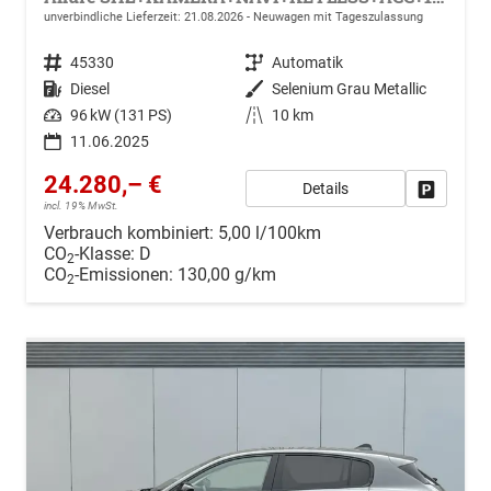
unverbindliche Lieferzeit:
21.08.2026
Neuwagen mit Tageszulassung
Fahrzeugnr.
45330
Getriebe
Automatik
Kraftstoff
Diesel
Außenfarbe
Selenium Grau Metallic
Leistung
96 kW (131 PS)
Kilometerstand
10 km
11.06.2025
24.280,– €
Details
Drucken, 
incl. 19% MwSt.
Verbrauch kombiniert:
5,00 l/100km
CO
-Klasse:
D
2
CO
-Emissionen:
130,00 g/km
2