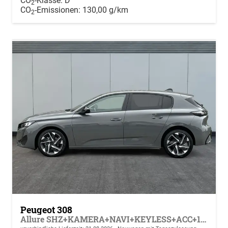
CO
-Klasse:
D
2
CO
-Emissionen:
130,00 g/km
2
Peugeot 308
Allure SHZ+KAMERA+NAVI+KEYLESS+ACC+17 LM