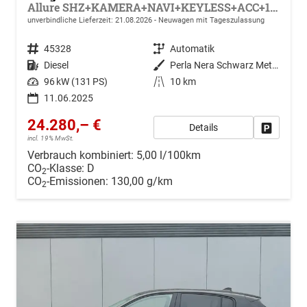
Allure SHZ+KAMERA+NAVI+KEYLESS+ACC+17 LM
unverbindliche Lieferzeit:
21.08.2026
Neuwagen mit Tageszulassung
Fahrzeugnr.
45328
Getriebe
Automatik
Kraftstoff
Diesel
Außenfarbe
Perla Nera Schwarz Metallic
Leistung
96 kW (131 PS)
Kilometerstand
10 km
11.06.2025
24.280,– €
Details
Drucken, 
incl. 19% MwSt.
Verbrauch kombiniert:
5,00 l/100km
CO
-Klasse:
D
2
CO
-Emissionen:
130,00 g/km
2