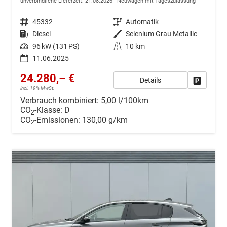
unverbindliche Lieferzeit:
21.08.2026
Neuwagen mit Tageszulassung
Fahrzeugnr.
45332
Getriebe
Automatik
Kraftstoff
Diesel
Außenfarbe
Selenium Grau Metallic
Leistung
96 kW (131 PS)
Kilometerstand
10 km
11.06.2025
24.280,– €
Details
Drucken, 
incl. 19% MwSt.
Verbrauch kombiniert:
5,00 l/100km
CO
-Klasse:
D
2
CO
-Emissionen:
130,00 g/km
2