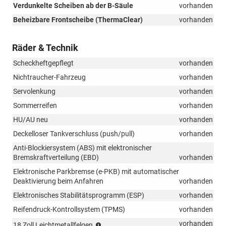
Verdunkelte Scheiben ab der B-Säule
vorhanden
Beheizbare Frontscheibe (ThermaClear)
vorhanden
Räder & Technik
Scheckheftgepflegt
vorhanden
Nichtraucher-Fahrzeug
vorhanden
Servolenkung
vorhanden
Sommerreifen
vorhanden
HU/AU neu
vorhanden
Deckelloser Tankverschluss (push/pull)
vorhanden
Anti-Blockiersystem (ABS) mit elektronischer
Bremskraftverteilung (EBD)
vorhanden
Elektronische Parkbremse (e-PKB) mit automatischer
Deaktivierung beim Anfahren
vorhanden
Elektronisches Stabilitätsprogramm (ESP)
vorhanden
Reifendruck-Kontrollsystem (TPMS)
vorhanden
(Bereifung
vorhanden
18 Zoll Leichtmetallfelgen