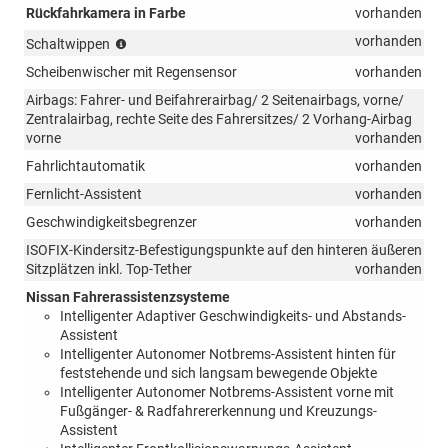
Rückfahrkamera in Farbe
vorhanden
(nur
vorhanden
Schaltwippen
in
Scheibenwischer mit Regensensor
vorhanden
Verbindung
mit
Airbags: Fahrer- und Beifahrerairbag/ 2 Seitenairbags, vorne/
Xtronic-
Zentralairbag, rechte Seite des Fahrersitzes/ 2 Vorhang-Airbag
Automatikgetriebe)
vorne
vorhanden
Fahrlichtautomatik
vorhanden
Fernlicht-Assistent
vorhanden
Geschwindigkeitsbegrenzer
vorhanden
ISOFIX-Kindersitz-Befestigungspunkte auf den hinteren äußeren
Sitzplätzen inkl. Top-Tether
vorhanden
Nissan Fahrerassistenzsysteme
Intelligenter Adaptiver Geschwindigkeits- und Abstands-
Assistent
Intelligenter Autonomer Notbrems-Assistent hinten für
feststehende und sich langsam bewegende Objekte
Intelligenter Autonomer Notbrems-Assistent vorne mit
Fußgänger- & Radfahrererkennung und Kreuzungs-
Assistent