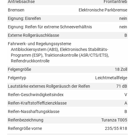
Antriebsachse
Frontantrieb
Bremsen
Elektronische Parkbremse
Eignung: Eisreifen
nein
Eignung: Reifen für extreme Schneeverhältnis
nein
Externe Rollgeräuschklasse
B
Fahrwerk- und Regelungssysteme
Antiblockiersystem (ABS), Elektronisches Stabilitäts-
Programm (ESP), Traktionskontrolle (ASR/CTS/ETS),
Reifendruckkontrolle
Felgengröße
18 Zoll
Felgentyp
Leichtmetallfelge
Lautstärke externes Rollgeräusch der Reifen
71 dB
Reifen-Geschwindigkeitsindex
V
Reifen-Kraftstoffeffizienzklasse
A
Reifen-Nasshaftungsklasse
B
Reifenbezeichnung
Turanza T005
Reifengröße vorne
235/55 R18