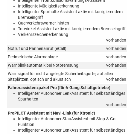
Intelligenter Frontkollisionswarnungs-Assistent
Intelligente Müdigkeitserkennung
Intelligenter Spurhalte-Assistent aktiv mit korrigierendem
Bremseingriff
Querverkehrswarner, hinten
Totwinkel-Assistent aktiv mit korrigierendem Bremseingriff
Verkehrszeichenerkennung
vorhanden
Notruf und Pannenanruf (eCall)
vorhanden
Perimetrische Alarmanlage
vorhanden
Warnblinkautomatik bei Notbremsung
vorhanden
Warnsignal für nicht angelegte Sicherheitsgurte, auf allen
Sitzplätzen, optisch und akustisch
vorhanden
Fahrerassistenzpaket Pro (für 6-Gang Schaltgetriebe)
Intelligenter Autonomer LenkAssistent für selbstständiges
Spurhalten
vorhanden
ProPILOT Assistent mit Navi-Link (für Xtronic)
Intelligenter Autonomer StauAssistent mit Stop-&-Go-
Funktion
Intelligenter Autonomer LenkAssistent für selbstständiges