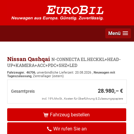
Menü
Nissan Qashqai
N-CONNECTA EL.HECKKL+HEAD-
UP+KAMERA+ACC+PDC+SHZ+LED
Fahrzeugnr.
:
46706
, unverbindliche Lieferzeit:
20.08.2026
,
Neuwagen mit
Tageszulassung
, Zentrallager (extern)
28.980,– €
Gesamtpreis
incl. 19% MwSt., Kosten für Überführung & Zulassungspapiere
Fahrzeug bestellen
Wir rufen Sie an