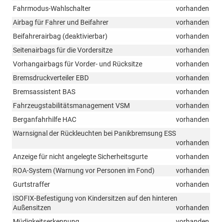
Fahrmodus-Wahlschalter
vorhanden
Airbag für Fahrer und Beifahrer
vorhanden
Beifahrerairbag (deaktivierbar)
vorhanden
Seitenairbags für die Vordersitze
vorhanden
Vorhangairbags für Vorder- und Rücksitze
vorhanden
Bremsdruckverteiler EBD
vorhanden
Bremsassistent BAS
vorhanden
Fahrzeugstabilitätsmanagement VSM
vorhanden
Berganfahrhilfe HAC
vorhanden
Warnsignal der Rückleuchten bei Panikbremsung ESS
vorhanden
Anzeige für nicht angelegte Sicherheitsgurte
vorhanden
ROA-System (Warnung vor Personen im Fond)
vorhanden
Gurtstraffer
vorhanden
ISOFIX-Befestigung von Kindersitzen auf den hinteren
Außensitzen
vorhanden
Müdigkeitserkennung
vorhanden