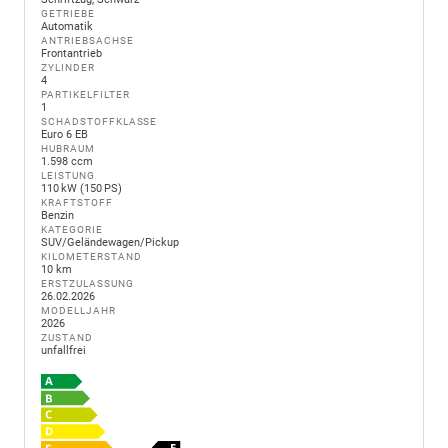
GETRIEBE
Automatik
ANTRIEBSACHSE
Frontantrieb
ZYLINDER
4
PARTIKELFILTER
1
SCHADSTOFFKLASSE
Euro 6 EB
HUBRAUM
1.598 ccm
LEISTUNG
110 kW (150 PS)
KRAFTSTOFF
Benzin
KATEGORIE
SUV/Geländewagen/Pickup
KILOMETERSTAND
10 km
ERSTZULASSUNG
26.02.2026
MODELLJAHR
2026
ZUSTAND
unfallfrei