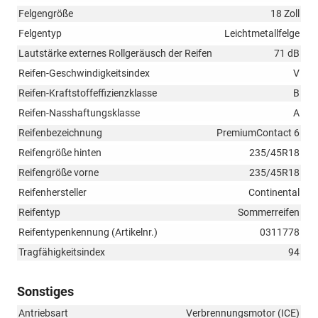
Felgengröße
18 Zoll
Felgentyp
Leichtmetallfelge
Lautstärke externes Rollgeräusch der Reifen
71 dB
Reifen-Geschwindigkeitsindex
V
Reifen-Kraftstoffeffizienzklasse
B
Reifen-Nasshaftungsklasse
A
Reifenbezeichnung
PremiumContact 6
Reifengröße hinten
235/45R18
Reifengröße vorne
235/45R18
Reifenhersteller
Continental
Reifentyp
Sommerreifen
Reifentypenkennung (Artikelnr.)
0311778
Tragfähigkeitsindex
94
Sonstiges
Antriebsart
Verbrennungsmotor (ICE)