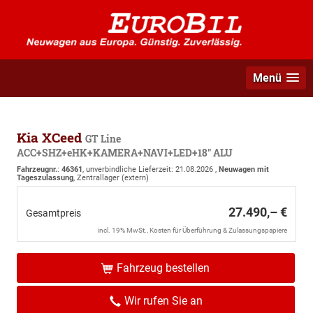
Menü
Kia XCeed
GT Line
ACC+SHZ+eHK+KAMERA+NAVI+LED+18" ALU
Fahrzeugnr.
:
46361
, unverbindliche Lieferzeit:
21.08.2026
,
Neuwagen mit
Tageszulassung
, Zentrallager (extern)
27.490,– €
Gesamtpreis
incl. 19% MwSt., Kosten für Überführung & Zulassungspapiere
Fahrzeug bestellen
Wir rufen Sie an