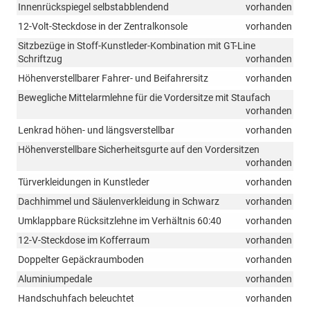
Innenrückspiegel selbstabblendend
vorhanden
12-Volt-Steckdose in der Zentralkonsole
vorhanden
Sitzbezüge in Stoff-Kunstleder-Kombination mit GT-Line
Schriftzug
vorhanden
Höhenverstellbarer Fahrer- und Beifahrersitz
vorhanden
Bewegliche Mittelarmlehne für die Vordersitze mit Staufach
vorhanden
Lenkrad höhen- und längsverstellbar
vorhanden
Höhenverstellbare Sicherheitsgurte auf den Vordersitzen
vorhanden
Türverkleidungen in Kunstleder
vorhanden
Dachhimmel und Säulenverkleidung in Schwarz
vorhanden
Umklappbare Rücksitzlehne im Verhältnis 60:40
vorhanden
12-V-Steckdose im Kofferraum
vorhanden
Doppelter Gepäckraumboden
vorhanden
Aluminiumpedale
vorhanden
Handschuhfach beleuchtet
vorhanden