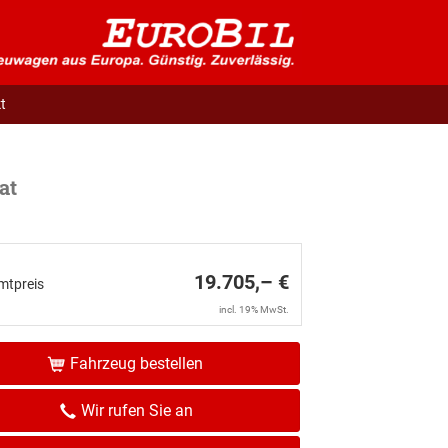
t
at
19.705,– €
mtpreis
incl. 19% MwSt.
Fahrzeug bestellen
Wir rufen Sie an