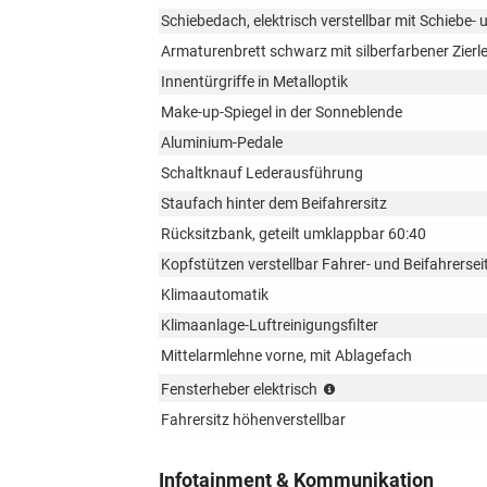
Schiebedach, elektrisch verstellbar mit Schiebe-
Armaturenbrett schwarz mit silberfarbener Zierle
Innentürgriffe in Metalloptik
Make-up-Spiegel in der Sonneblende
Aluminium-Pedale
Schaltknauf Lederausführung
Staufach hinter dem Beifahrersitz
Rücksitzbank, geteilt umklappbar 60:40
Kopfstützen verstellbar Fahrer- und Beifahrersei
Klimaautomatik
Klimaanlage-Luftreinigungsfilter
Mittelarmlehne vorne, mit Ablagefach
mit
Fensterheber elektrisch
Sicherheitsfunktion
Fahrersitz höhenverstellbar
für
die
Fahrerseite
Infotainment & Kommunikation