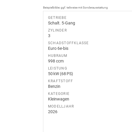
Beispielbilder, ggf. teilweise mit Sonderausstattung
GETRIEBE
Schalt. 5-Gang
ZYLINDER
3
SCHADSTOFFKLASSE
Euro 6e-bis
HUBRAUM
998 ccm
LEISTUNG
50 kW (68 PS)
KRAFTSTOFF
Benzin
KATEGORIE
Kleinwagen
MODELLJAHR
2026