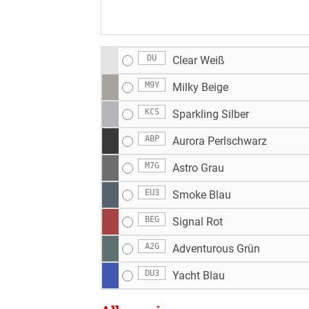
DU
Clear Weiß
M9Y
Milky Beige
KCS
Sparkling Silber
ABP
Aurora Perlschwarz
M7G
Astro Grau
EU3
Smoke Blau
BEG
Signal Rot
A2G
Adventurous Grün
DU3
Yacht Blau