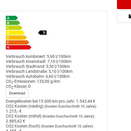
Verbrauch kombiniert:
5,90 l/100km
Verbrauch Innenstadt:
7,10 l/100km
Verbrauch Stadtrand:
5,50 l/100km
Verbrauch Landstraße:
5,10 l/100km
Verbrauch Autobahn:
6,60 l/100km
CO
-Emissionen:
135,00 g/km
2
CO
-Klasse:
D
2
Download
Energiekosten bei 15.000 km pro Jahr:
1.543,44 €
CO2 Kosten (niedrig)
:
(Kosten Durchschnitt 10 Jahre)
1.215,- €
CO2 Kosten (mittel)
:
(Kosten Durchschnitt 10 Jahre)
2.885,62 €
CO2 Kosten (hoch)
:
(Kosten Durchschnitt 10 Jahre)