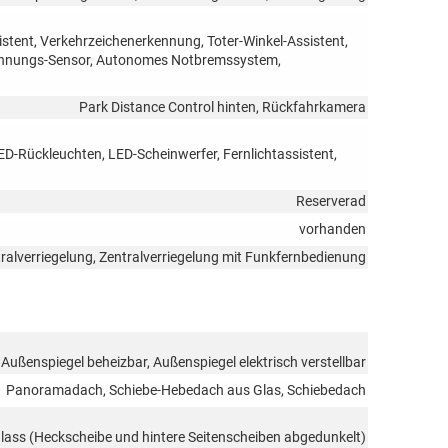
tent, Verkehrzeichenerkennung, Toter-Winkel-Assistent,
kennungs-Sensor, Autonomes Notbremssystem,
Park Distance Control hinten, Rückfahrkamera
LED-Rückleuchten, LED-Scheinwerfer, Fernlichtassistent,
Reserverad
vorhanden
ralverriegelung, Zentralverriegelung mit Funkfernbedienung
 Außenspiegel beheizbar, Außenspiegel elektrisch verstellbar
Panoramadach, Schiebe-Hebedach aus Glas, Schiebedach
Glass (Heckscheibe und hintere Seitenscheiben abgedunkelt)