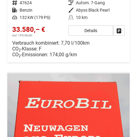
Fahrzeugnr.
47624
Getriebe
Autom. 7-Gang
Kraftstoff
Benzin
Außenfarbe
Abyss Black Pearl
Leistung
132 kW (179 PS)
Kilometerstand
10 km
33.580,– €
Details
Drucken, 
incl. 19% MwSt.
Verbrauch kombiniert:
7,70 l/100km
CO
-Klasse:
F
2
CO
-Emissionen:
174,00 g/km
2