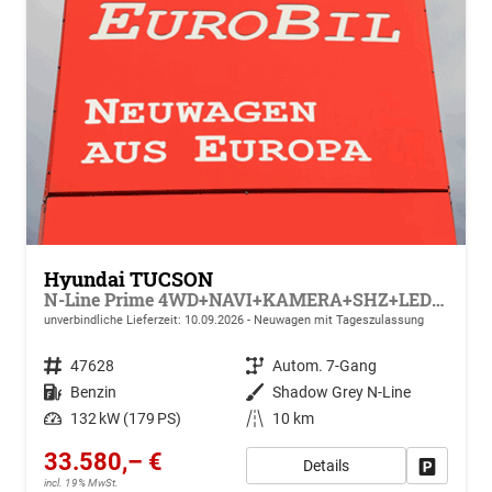
Hyundai TUCSON
N-Line Prime 4WD+NAVI+KAMERA+SHZ+LED+19''ALU+PDC
unverbindliche Lieferzeit:
10.09.2026
Neuwagen mit Tageszulassung
Fahrzeugnr.
47628
Getriebe
Autom. 7-Gang
Kraftstoff
Benzin
Außenfarbe
Shadow Grey N-Line
Leistung
132 kW (179 PS)
Kilometerstand
10 km
33.580,– €
Details
Drucken, 
incl. 19% MwSt.