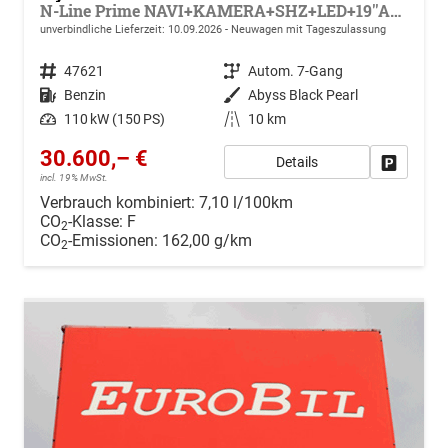
N-Line Prime NAVI+KAMERA+SHZ+LED+19''ALU+PDC
unverbindliche Lieferzeit:
10.09.2026
Neuwagen mit Tageszulassung
Fahrzeugnr.
47621
Getriebe
Autom. 7-Gang
Kraftstoff
Benzin
Außenfarbe
Abyss Black Pearl
Leistung
110 kW (150 PS)
Kilometerstand
10 km
30.600,– €
Details
Drucken, 
incl. 19% MwSt.
Verbrauch kombiniert:
7,10 l/100km
CO
-Klasse:
F
2
CO
-Emissionen:
162,00 g/km
2