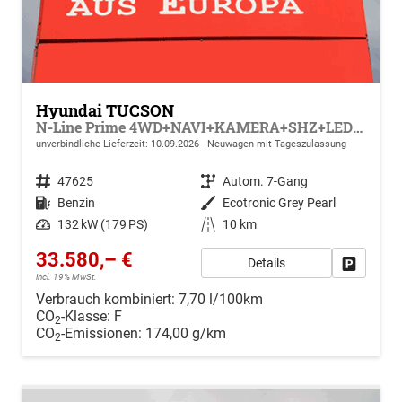
Hyundai TUCSON
N-Line Prime 4WD+NAVI+KAMERA+SHZ+LED+19''ALU+PDC
unverbindliche Lieferzeit:
10.09.2026
Neuwagen mit Tageszulassung
Fahrzeugnr.
47625
Getriebe
Autom. 7-Gang
Kraftstoff
Benzin
Außenfarbe
Ecotronic Grey Pearl
Leistung
132 kW (179 PS)
Kilometerstand
10 km
33.580,– €
Details
Drucken, 
incl. 19% MwSt.
Verbrauch kombiniert:
7,70 l/100km
CO
-Klasse:
F
2
CO
-Emissionen:
174,00 g/km
2