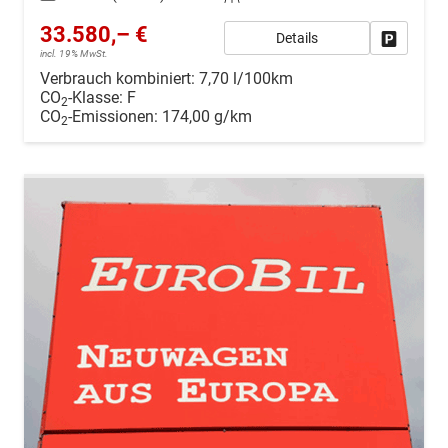
33.580,– €
Details
Drucken, 
incl. 19% MwSt.
Verbrauch kombiniert:
7,70 l/100km
CO
-Klasse:
F
2
CO
-Emissionen:
174,00 g/km
2