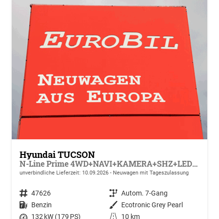
Hyundai TUCSON
N-Line Prime 4WD+NAVI+KAMERA+SHZ+LED+19''ALU+PDC
unverbindliche Lieferzeit:
10.09.2026
Neuwagen mit Tageszulassung
Fahrzeugnr.
47626
Getriebe
Autom. 7-Gang
Kraftstoff
Benzin
Außenfarbe
Ecotronic Grey Pearl
Leistung
132 kW (179 PS)
Kilometerstand
10 km