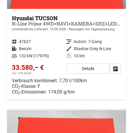
Hyundai TUCSON
N-Line Prime 4WD+NAVI+KAMERA+SHZ+LED+19''ALU+PDC
unverbindliche Lieferzeit:
10.09.2026
Neuwagen mit Tageszulassung
Fahrzeugnr.
47627
Getriebe
Autom. 7-Gang
Kraftstoff
Benzin
Außenfarbe
Shadow Grey N-Line
Leistung
132 kW (179 PS)
Kilometerstand
10 km
33.580,– €
Details
Drucken, 
incl. 19% MwSt.
Verbrauch kombiniert:
7,70 l/100km
CO
-Klasse:
F
2
CO
-Emissionen:
174,00 g/km
2