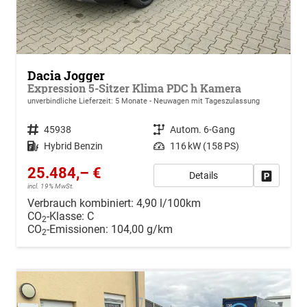
Dacia Jogger
Expression 5-Sitzer Klima PDC h Kamera
unverbindliche Lieferzeit:
5 Monate
Neuwagen mit Tageszulassung
Fahrzeugnr.
45938
Getriebe
Autom. 6-Gang
Kraftstoff
Hybrid Benzin
Leistung
116 kW (158 PS)
25.484,– €
Details
Drucken, 
incl. 19% MwSt.
Verbrauch kombiniert:
4,90 l/100km
CO
-Klasse:
C
2
CO
-Emissionen:
104,00 g/km
2