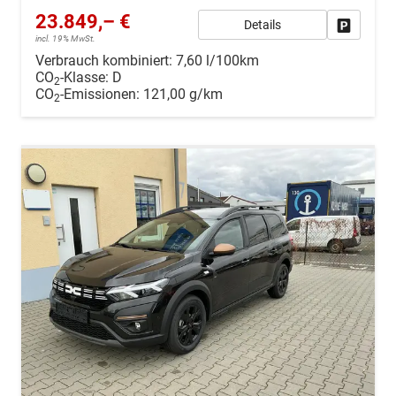
23.849,– €
Details
Drucken, 
incl. 19% MwSt.
Verbrauch kombiniert:
7,60 l/100km
CO
-Klasse:
D
2
CO
-Emissionen:
121,00 g/km
2