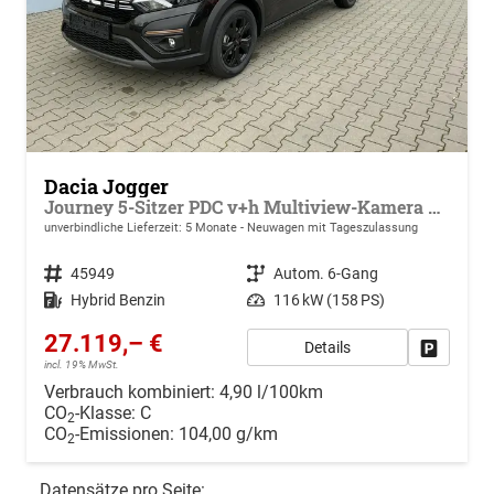
Dacia Jogger
Journey 5-Sitzer PDC v+h Multiview-Kamera Klimaauto. Sitzheizung
unverbindliche Lieferzeit:
5 Monate
Neuwagen mit Tageszulassung
Fahrzeugnr.
45949
Getriebe
Autom. 6-Gang
Kraftstoff
Hybrid Benzin
Leistung
116 kW (158 PS)
27.119,– €
Details
Drucken, 
incl. 19% MwSt.
Verbrauch kombiniert:
4,90 l/100km
CO
-Klasse:
C
2
CO
-Emissionen:
104,00 g/km
2
Datensätze pro Seite: