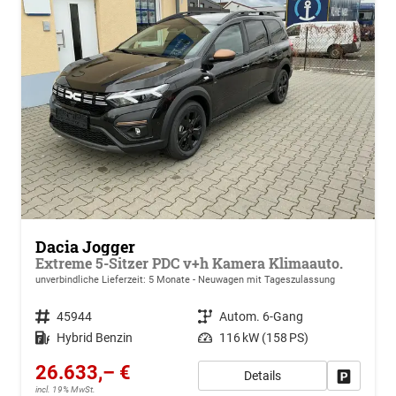
Dacia Jogger
Extreme 5-Sitzer PDC v+h Kamera Klimaauto.
unverbindliche Lieferzeit:
5 Monate
Neuwagen mit Tageszulassung
Fahrzeugnr.
45944
Getriebe
Autom. 6-Gang
Kraftstoff
Hybrid Benzin
Leistung
116 kW (158 PS)
26.633,– €
Details
Drucken, 
incl. 19% MwSt.