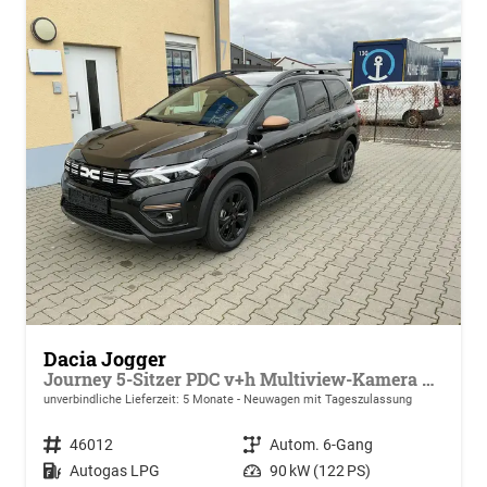
Dacia Jogger
Journey 5-Sitzer PDC v+h Multiview-Kamera Klimaauto. Sitzheizung
unverbindliche Lieferzeit:
5 Monate
Neuwagen mit Tageszulassung
Fahrzeugnr.
46012
Getriebe
Autom. 6-Gang
Kraftstoff
Autogas LPG
Leistung
90 kW (122 PS)