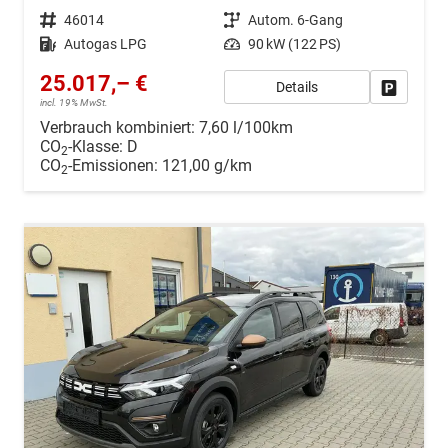
Fahrzeugnr.
46014
Getriebe
Autom. 6-Gang
Kraftstoff
Autogas LPG
Leistung
90 kW (122 PS)
25.017,– €
Details
Drucken, 
incl. 19% MwSt.
Verbrauch kombiniert:
7,60 l/100km
CO
-Klasse:
D
2
CO
-Emissionen:
121,00 g/km
2