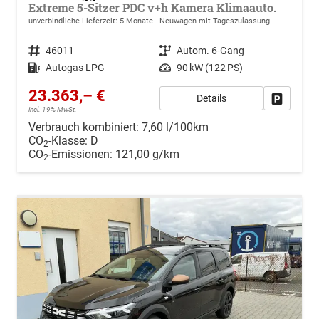
Extreme 5-Sitzer PDC v+h Kamera Klimaauto.
unverbindliche Lieferzeit:
5 Monate
Neuwagen mit Tageszulassung
Fahrzeugnr.
46011
Getriebe
Autom. 6-Gang
Kraftstoff
Autogas LPG
Leistung
90 kW (122 PS)
23.363,– €
Details
Drucken, 
incl. 19% MwSt.
Verbrauch kombiniert:
7,60 l/100km
CO
-Klasse:
D
2
CO
-Emissionen:
121,00 g/km
2