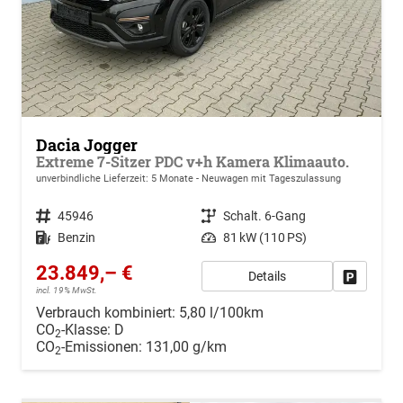
Dacia Jogger
Extreme 7-Sitzer PDC v+h Kamera Klimaauto.
unverbindliche Lieferzeit:
5 Monate
Neuwagen mit Tageszulassung
Fahrzeugnr.
45946
Getriebe
Schalt. 6-Gang
Kraftstoff
Benzin
Leistung
81 kW (110 PS)
23.849,– €
Details
Drucken, 
incl. 19% MwSt.
Verbrauch kombiniert:
5,80 l/100km
CO
-Klasse:
D
2
CO
-Emissionen:
131,00 g/km
2