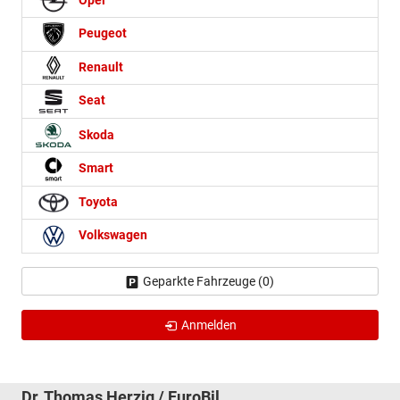
Opel
Peugeot
Renault
Seat
Skoda
Smart
Toyota
Volkswagen
Geparkte Fahrzeuge (
0
)
Anmelden
Dr. Thomas Herzig / EuroBil