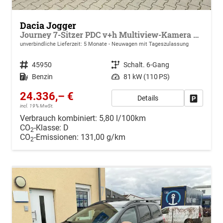
Dacia Jogger
Journey 7-Sitzer PDC v+h Multiview-Kamera Klimaauto. Sitzheizung
unverbindliche Lieferzeit:
5 Monate
Neuwagen mit Tageszulassung
Fahrzeugnr.
45950
Getriebe
Schalt. 6-Gang
Kraftstoff
Benzin
Leistung
81 kW (110 PS)
24.336,– €
Details
Drucken, 
incl. 19% MwSt.
Verbrauch kombiniert:
5,80 l/100km
CO
-Klasse:
D
2
CO
-Emissionen:
131,00 g/km
2