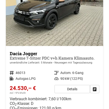
Dacia Jogger
Extreme 7-Sitzer PDC v+h Kamera Klimaauto.
unverbindliche Lieferzeit:
5 Monate
Neuwagen mit Tageszulassung
Fahrzeugnr.
46013
Getriebe
Autom. 6-Gang
Kraftstoff
Autogas LPG
Leistung
90 kW (122 PS)
24.530,– €
Details
Drucken, 
incl. 19% MwSt.
Verbrauch kombiniert:
7,60 l/100km
CO
-Klasse:
D
2
CO
-Emissionen:
121,00 g/km