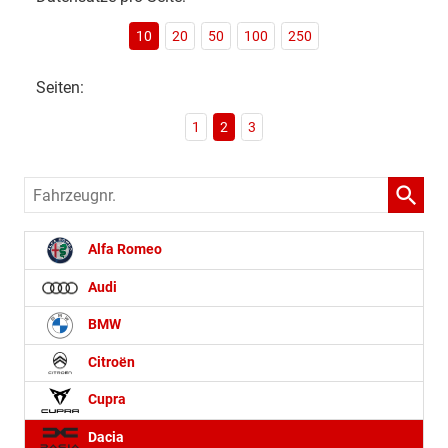
10
20
50
100
250
Seiten:
1
2
3
Fahrzeugnr.
Alfa Romeo
Audi
BMW
Citroën
Cupra
Dacia