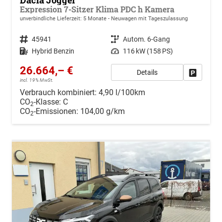
Dacia Jogger
Expression 7-Sitzer Klima PDC h Kamera
unverbindliche Lieferzeit:
5 Monate
Neuwagen mit Tageszulassung
Fahrzeugnr.
45941
Getriebe
Autom. 6-Gang
Kraftstoff
Hybrid Benzin
Leistung
116 kW (158 PS)
26.664,– €
Details
Drucken, 
incl. 19% MwSt.
Verbrauch kombiniert:
4,90 l/100km
CO
-Klasse:
C
2
CO
-Emissionen:
104,00 g/km
2