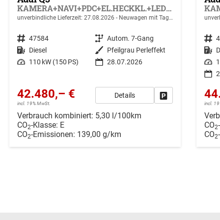
KAMERA+NAVI+PDC+EL.HECKKL.+LED+17"LM
unverbindliche Lieferzeit:
27.08.2026
Neuwagen mit Tageszulassung
unverb
Fahrzeugnr.
47584
Getriebe
Autom. 7-Gang
Fahrzeugnr.
Kraftstoff
Diesel
Außenfarbe
Pfeilgrau Perleffekt
Kraftstoff
D
Leistung
110 kW (150 PS)
28.07.2026
Leistung
1
2
42.480,– €
44
Details
Drucken, parken ode
incl. 19% MwSt.
incl. 
Verbrauch kombiniert:
5,30 l/100km
Verb
CO
-Klasse:
E
CO
2
2
CO
-Emissionen:
139,00 g/km
CO
2
2