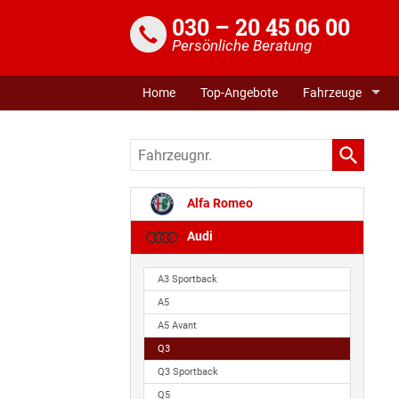
030 – 20 45 06 00
Persönliche Beratung
Home
Top-Angebote
Fahrzeuge
Fahrzeugnr.
Alfa Romeo
Audi
A3 Sportback
A5
A5 Avant
Q3
Q3 Sportback
Q5