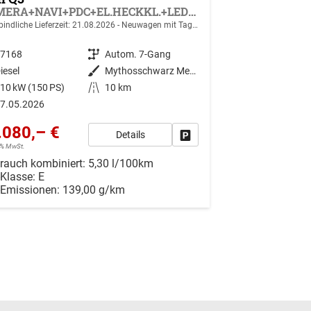
KAMERA+NAVI+PDC+EL.HECKKL.+LED+17"LM
indliche Lieferzeit:
21.08.2026
Neuwagen mit Tageszulassung
47168
Getriebe
Autom. 7-Gang
iesel
Außenfarbe
Mythosschwarz Metallic
10 kW (150 PS)
Kilometerstand
10 km
7.05.2026
.080,– €
Details
r vergleichen
Drucken, parken oder vergleiche
19% MwSt.
rauch kombiniert:
5,30 l/100km
-Klasse:
E
-Emissionen:
139,00 g/km