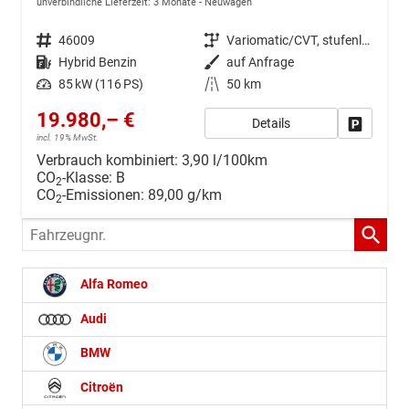
unverbindliche Lieferzeit:
3 Monate
Neuwagen
Fahrzeugnr.
46009
Getriebe
Variomatic/CVT, stufenlos
Kraftstoff
Hybrid Benzin
Außenfarbe
auf Anfrage
Leistung
85 kW (116 PS)
Kilometerstand
50 km
19.980,– €
Details
Drucken, 
incl. 19% MwSt.
Verbrauch kombiniert:
3,90 l/100km
CO
-Klasse:
B
2
CO
-Emissionen:
89,00 g/km
2
Fahrzeugnr.
Alfa Romeo
Audi
BMW
Citroën