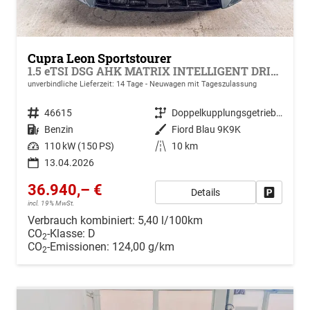
Cupra Leon Sportstourer
1.5 eTSI DSG AHK MATRIX INTELLIGENT DRIVE KEYLESS RFK ACC PDC SHZ
unverbindliche Lieferzeit:
14 Tage
Neuwagen mit Tageszulassung
Fahrzeugnr.
46615
Getriebe
Doppelkupplungsgetriebe (DSG)
Kraftstoff
Benzin
Außenfarbe
Fiord Blau 9K9K
Leistung
110 kW (150 PS)
Kilometerstand
10 km
13.04.2026
36.940,– €
Details
Drucken, 
incl. 19% MwSt.
Verbrauch kombiniert:
5,40 l/100km
CO
-Klasse:
D
2
CO
-Emissionen:
124,00 g/km
2