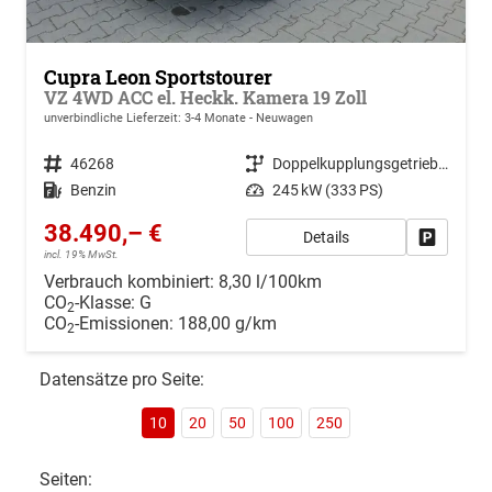
Cupra Leon Sportstourer
VZ 4WD ACC el. Heckk. Kamera 19 Zoll
unverbindliche Lieferzeit: 3-4 Monate
Neuwagen
Fahrzeugnr.
46268
Getriebe
Doppelkupplungsgetriebe (DSG)
Kraftstoff
Benzin
Leistung
245 kW (333 PS)
38.490,– €
Details
Drucken, 
incl. 19% MwSt.
Verbrauch kombiniert:
8,30 l/100km
CO
-Klasse:
G
2
CO
-Emissionen:
188,00 g/km
2
Datensätze pro Seite:
10
20
50
100
250
Seiten: