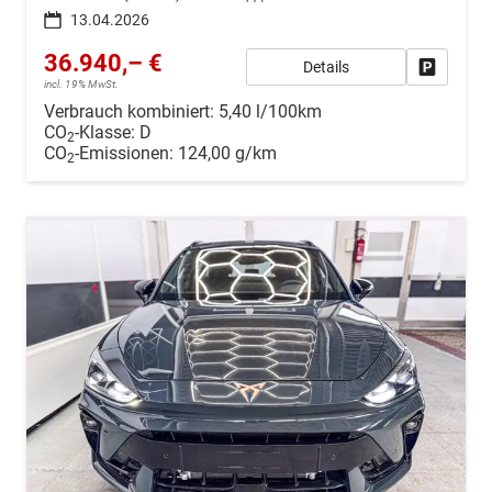
13.04.2026
36.940,– €
Details
Drucken, 
incl. 19% MwSt.
Verbrauch kombiniert:
5,40 l/100km
CO
-Klasse:
D
2
CO
-Emissionen:
124,00 g/km
2