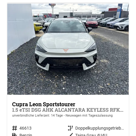
Cupra Leon Sportstourer
1.5 eTSI DSG AHK ALCANTARA KEYLESS RFK ACC PDC SHZ
unverbindliche Lieferzeit:
14 Tage
Neuwagen mit Tageszulassung
Fahrzeugnr.
46613
Getriebe
Doppelkupplungsgetriebe (DSG)
Kraftstoff
Benzin
Außenfarbe
Taiga Grau 4U4U