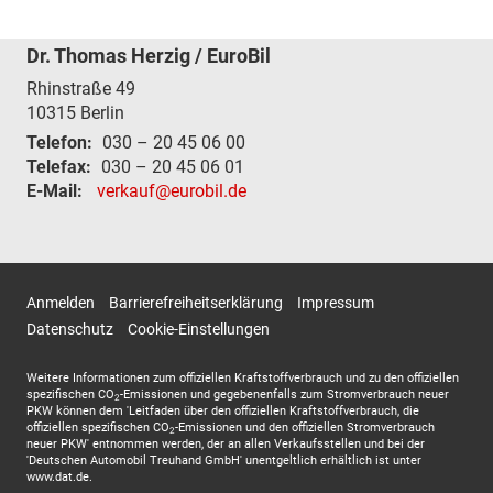
Dr. Thomas Herzig / EuroBil
Rhinstraße 49
10315
Berlin
Telefon:
030 – 20 45 06 00
Telefax:
030 – 20 45 06 01
E-Mail:
verkauf@eurobil.de
Anmelden
Barrierefreiheitserklärung
Impressum
Datenschutz
Cookie-Einstellungen
Weitere Informationen zum offiziellen Kraftstoffverbrauch und zu den offiziellen
spezifischen CO
-Emissionen und gegebenenfalls zum Stromverbrauch neuer
2
PKW können dem 'Leitfaden über den offiziellen Kraftstoffverbrauch, die
offiziellen spezifischen CO
-Emissionen und den offiziellen Stromverbrauch
2
neuer PKW' entnommen werden, der an allen Verkaufsstellen und bei der
'Deutschen Automobil Treuhand GmbH' unentgeltlich erhältlich ist unter
www.dat.de.