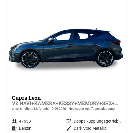
Cupra Leon
VZ NAVI+KAMERA+KESSY+MEMORY+SHZ+ACC+PDC+LED+19" ALU
unverbindliche Lieferzeit:
10.09.2026
Neuwagen mit Tageszulassung
Fahrzeugnr.
47633
Getriebe
Doppelkupplungsgetriebe (DSG)
Kraftstoff
Benzin
Außenfarbe
Dark Void Metallic