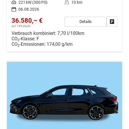
Leistung
221 kW (300 PS)
Kilometerstand
10 km
06.08.2026
36.580,– €
Details
Drucken, 
incl. 19% MwSt.
Verbrauch kombiniert:
7,70 l/100km
CO
-Klasse:
F
2
CO
-Emissionen:
174,00 g/km
2