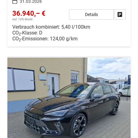
31.03.2026
36.940,– €
Details
Drucken, 
incl. 19% MwSt.
Verbrauch kombiniert:
5,40 l/100km
CO
-Klasse:
D
2
CO
-Emissionen:
124,00 g/km
2