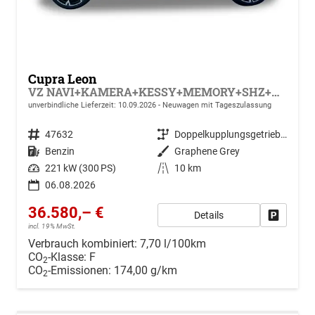
Cupra Leon
VZ NAVI+KAMERA+KESSY+MEMORY+SHZ+ACC+PDC+LED+19" ALU
unverbindliche Lieferzeit:
10.09.2026
Neuwagen mit Tageszulassung
Fahrzeugnr.
47632
Getriebe
Doppelkupplungsgetriebe (DSG)
Kraftstoff
Benzin
Außenfarbe
Graphene Grey
Leistung
221 kW (300 PS)
Kilometerstand
10 km
06.08.2026
36.580,– €
Details
Drucken, 
incl. 19% MwSt.
Verbrauch kombiniert:
7,70 l/100km
CO
-Klasse:
F
2
CO
-Emissionen:
174,00 g/km
2