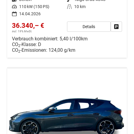
Leistung
110 kW (150 PS)
Kilometerstand
10 km
14.04.2026
36.340,– €
Details
Drucken, 
incl. 19% MwSt.
Verbrauch kombiniert:
5,40 l/100km
CO
-Klasse:
D
2
CO
-Emissionen:
124,00 g/km
2