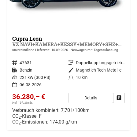
Cupra Leon
VZ NAVI+KAMERA+KESSY+MEMORY+SHZ+ACC+PDC+LED+19" ALU
unverbindliche Lieferzeit:
10.09.2026
Neuwagen mit Tageszulassung
Fahrzeugnr.
47631
Getriebe
Doppelkupplungsgetriebe (DSG)
Kraftstoff
Benzin
Außenfarbe
Magnetich Tech Metallic
Leistung
221 kW (300 PS)
Kilometerstand
10 km
06.08.2026
36.280,– €
Details
Drucken, 
incl. 19% MwSt.
Verbrauch kombiniert:
7,70 l/100km
CO
-Klasse:
F
2
CO
-Emissionen:
174,00 g/km
2