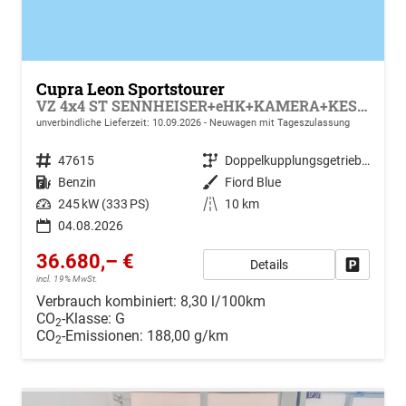
Cupra Leon Sportstourer
VZ 4x4 ST SENNHEISER+eHK+KAMERA+KESSY+MEMORY+ACC+19" ALU+LED
unverbindliche Lieferzeit:
10.09.2026
Neuwagen mit Tageszulassung
Fahrzeugnr.
47615
Getriebe
Doppelkupplungsgetriebe (DSG)
Kraftstoff
Benzin
Außenfarbe
Fiord Blue
Leistung
245 kW (333 PS)
Kilometerstand
10 km
04.08.2026
36.680,– €
Details
Drucken, 
incl. 19% MwSt.
Verbrauch kombiniert:
8,30 l/100km
CO
-Klasse:
G
2
CO
-Emissionen:
188,00 g/km
2